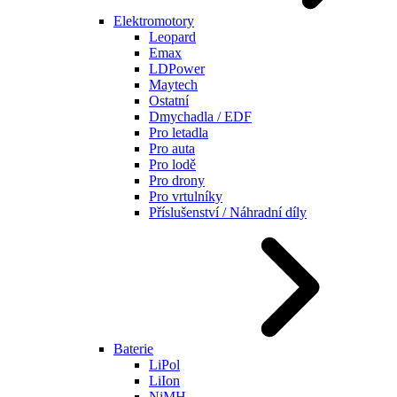
Elektromotory
Leopard
Emax
LDPower
Maytech
Ostatní
Dmychadla / EDF
Pro letadla
Pro auta
Pro lodě
Pro drony
Pro vrtulníky
Příslušenství / Náhradní díly
Baterie
LiPol
LiIon
NiMH