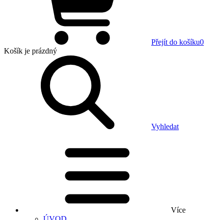
Přejít do košíku
0
Košík
je prázdný
Vyhledat
Více
ÚVOD