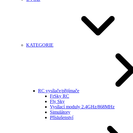
KATEGORIE
RC vysílače/přijímače
FrSky RC
Fly Sky
Vysílací moduly 2.4GHz/868MHz
Simulátory
Příslušenství