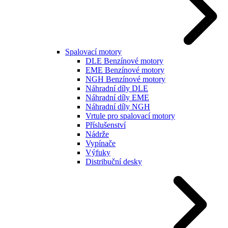
Spalovací motory
DLE Benzínové motory
EME Benzínové motory
NGH Benzínové motory
Náhradní díly DLE
Náhradní díly EME
Náhradní díly NGH
Vrtule pro spalovací motory
Příslušenství
Nádrže
Vypínače
Výfuky
Distribuční desky