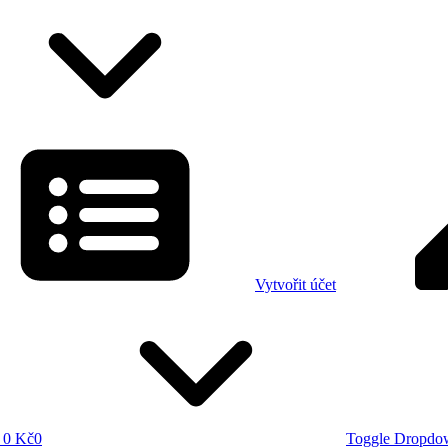
Vytvořit účet
0 Kč
0
Toggle Dropdo