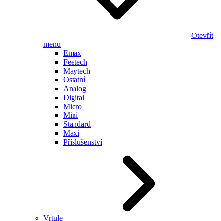
Otevřít
menu
Emax
Feetech
Maytech
Ostatní
Analog
Digital
Micro
Mini
Standard
Maxi
Příslušenství
Vrtule