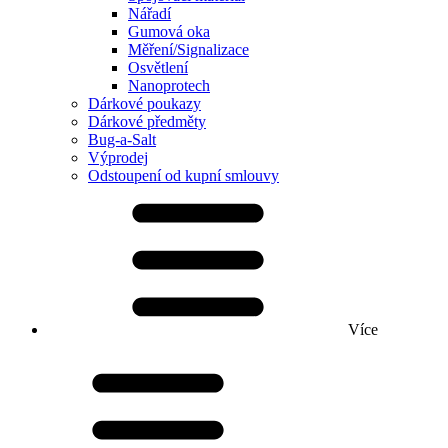
Nářadí
Gumová oka
Měření/Signalizace
Osvětlení
Nanoprotech
Dárkové poukazy
Dárkové předměty
Bug-a-Salt
Výprodej
Odstoupení od kupní smlouvy
Více