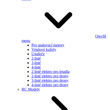
Otevřít
menu
Pro spalovací motory
Vrtulové kužely
Unašeče
2-listé
3-listé
4-listé
2-listé elektro pro letadla
2-listé elektro pro drony
3-listé elektro pro drony
4-listé elektro pro drony
RC Modely