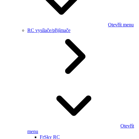
Otevřít menu
RC vysílače/přijímače
Otevřít
menu
FrSky RC