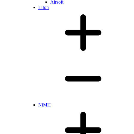
Airsoft
LiIon
NiMH