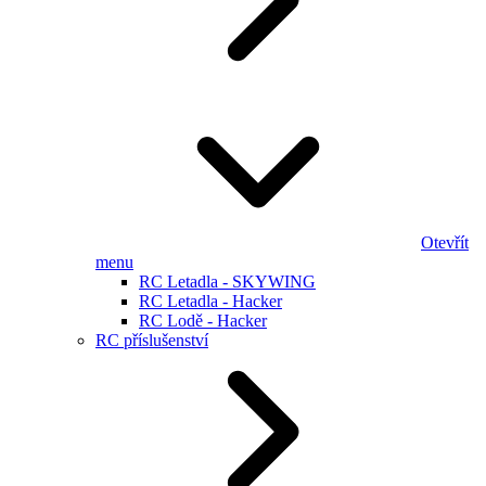
Otevřít
menu
RC Letadla - SKYWING
RC Letadla - Hacker
RC Lodě - Hacker
RC příslušenství