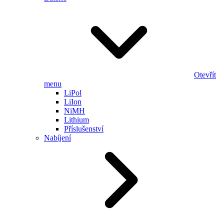
Otevřít
menu
LiPol
LiIon
NiMH
Lithium
Příslušenství
Nabíjení