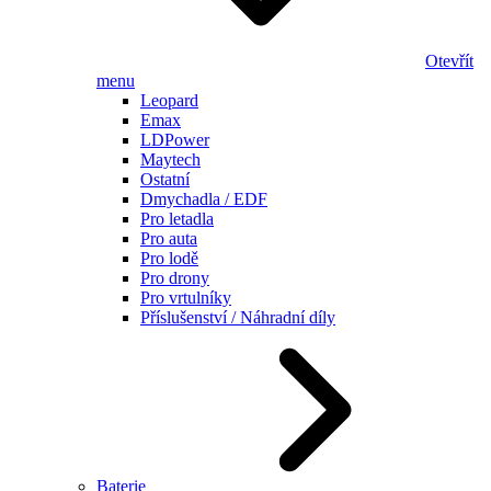
Otevřít
menu
Leopard
Emax
LDPower
Maytech
Ostatní
Dmychadla / EDF
Pro letadla
Pro auta
Pro lodě
Pro drony
Pro vrtulníky
Příslušenství / Náhradní díly
Baterie