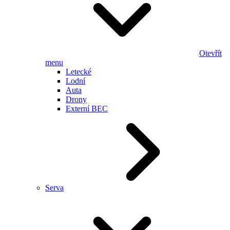
Otevřít
menu
Letecké
Lodní
Auta
Drony
Externí BEC
Serva