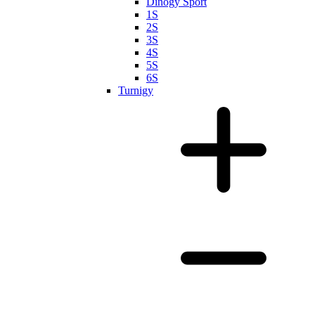
Dinogy Sport
1S
2S
3S
4S
5S
6S
Turnigy