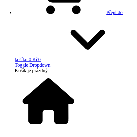
Přejít do
košíku
0 Kč
0
Toggle Dropdown
Košík
je prázdný