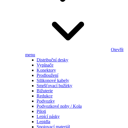
Otevřít
menu
Distribuční desky
Vypínače
Konektory
Prodloužení
Silikonové kabely
Smršťovací bužírky
Bižuterie
Redukce
Podvozky
Podvozkové nohy / Kola
Piloti
Lepící pásky
Lepidla
Spojovací materiál