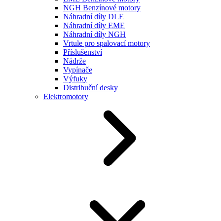
NGH Benzínové motory
Náhradní díly DLE
Náhradní díly EME
Náhradní díly NGH
Vrtule pro spalovací motory
Příslušenství
Nádrže
Vypínače
Výfuky
Distribuční desky
Elektromotory