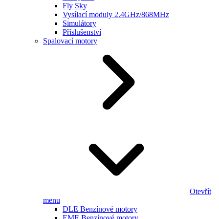
Fly Sky
Vysílací moduly 2.4GHz/868MHz
Simulátory
Příslušenství
Spalovací motory
Otevřít
menu
DLE Benzínové motory
EME Benzínové motory