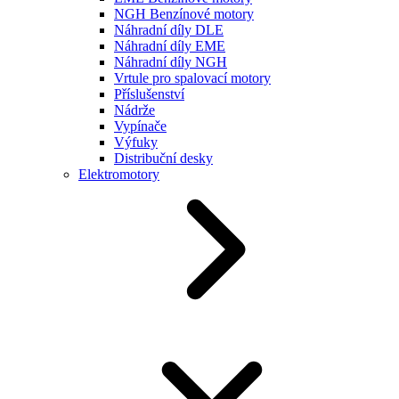
NGH Benzínové motory
Náhradní díly DLE
Náhradní díly EME
Náhradní díly NGH
Vrtule pro spalovací motory
Příslušenství
Nádrže
Vypínače
Výfuky
Distribuční desky
Elektromotory