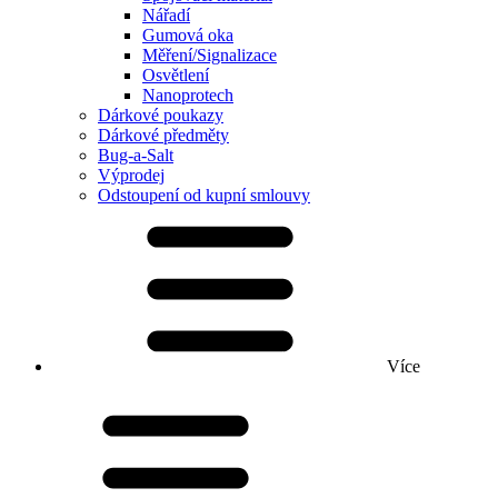
Nářadí
Gumová oka
Měření/Signalizace
Osvětlení
Nanoprotech
Dárkové poukazy
Dárkové předměty
Bug-a-Salt
Výprodej
Odstoupení od kupní smlouvy
Více