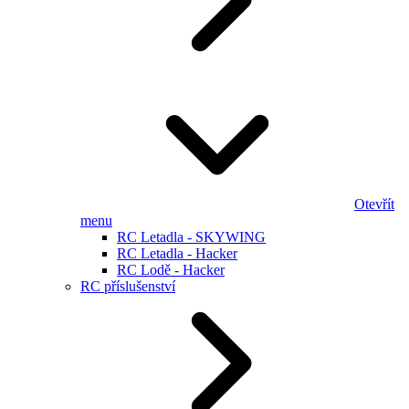
Otevřít
menu
RC Letadla - SKYWING
RC Letadla - Hacker
RC Lodě - Hacker
RC příslušenství