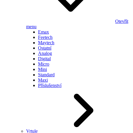
Otevřít
menu
Emax
Feetech
Maytech
Ostatní
Analog
Digital
Micro
Mini
Standard
Maxi
Příslušenství
Vrtule