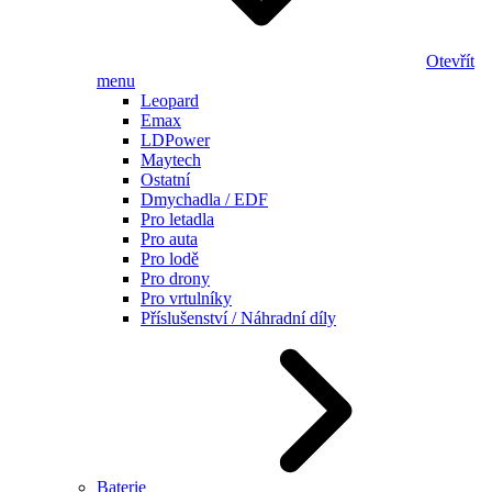
Otevřít
menu
Leopard
Emax
LDPower
Maytech
Ostatní
Dmychadla / EDF
Pro letadla
Pro auta
Pro lodě
Pro drony
Pro vrtulníky
Příslušenství / Náhradní díly
Baterie