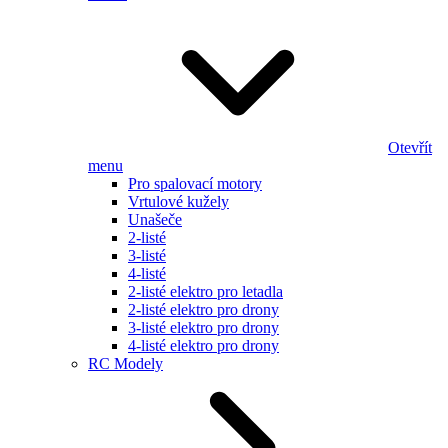
Otevřít
menu
Pro spalovací motory
Vrtulové kužely
Unašeče
2-listé
3-listé
4-listé
2-listé elektro pro letadla
2-listé elektro pro drony
3-listé elektro pro drony
4-listé elektro pro drony
RC Modely