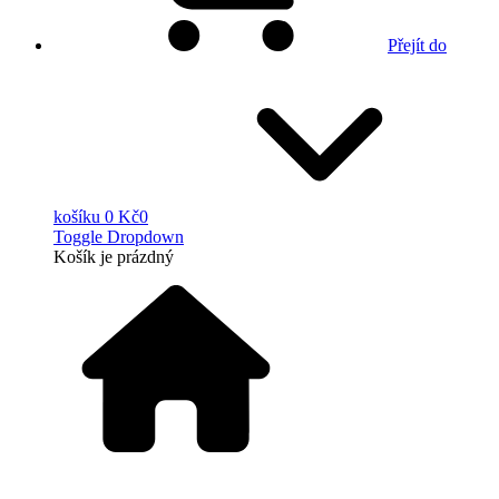
Přejít do
košíku
0 Kč
0
Toggle Dropdown
Košík
je prázdný