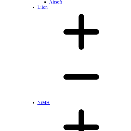
Airsoft
LiIon
NiMH