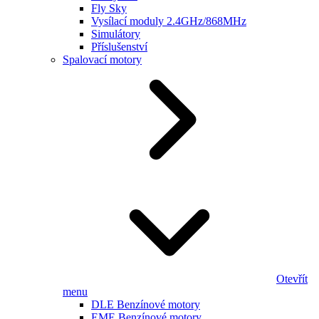
Fly Sky
Vysílací moduly 2.4GHz/868MHz
Simulátory
Příslušenství
Spalovací motory
Otevřít
menu
DLE Benzínové motory
EME Benzínové motory