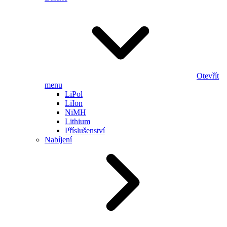
Otevřít
menu
LiPol
LiIon
NiMH
Lithium
Příslušenství
Nabíjení