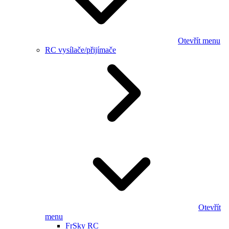
Otevřít menu
RC vysílače/přijímače
Otevřít
menu
FrSky RC