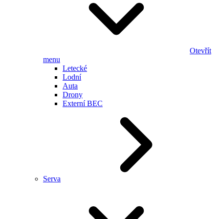
Otevřít
menu
Letecké
Lodní
Auta
Drony
Externí BEC
Serva