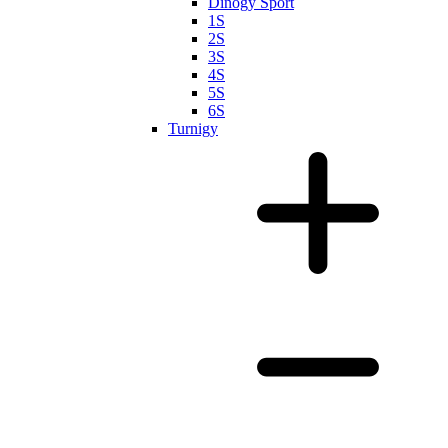
Dinogy Sport
1S
2S
3S
4S
5S
6S
Turnigy