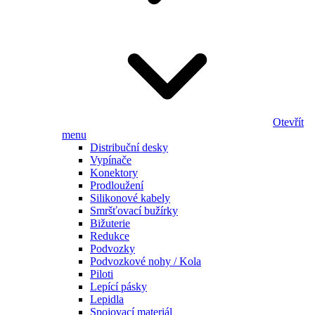
Otevřít
menu
Distribuční desky
Vypínače
Konektory
Prodloužení
Silikonové kabely
Smršťovací bužírky
Bižuterie
Redukce
Podvozky
Podvozkové nohy / Kola
Piloti
Lepící pásky
Lepidla
Spojovací materiál