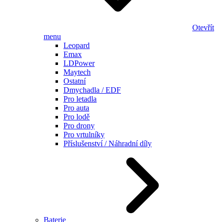
Otevřít
menu
Leopard
Emax
LDPower
Maytech
Ostatní
Dmychadla / EDF
Pro letadla
Pro auta
Pro lodě
Pro drony
Pro vrtulníky
Příslušenství / Náhradní díly
Baterie