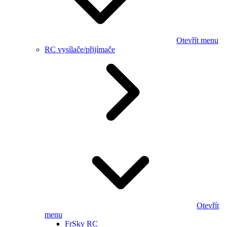
Otevřít menu
RC vysílače/přijímače
Otevřít
menu
FrSky RC