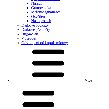
Nářadí
Gumová oka
Měření/Signalizace
Osvětlení
Nanoprotech
Dárkové poukazy
Dárkové předměty
Bug-a-Salt
Výprodej
Odstoupení od kupní smlouvy
Více