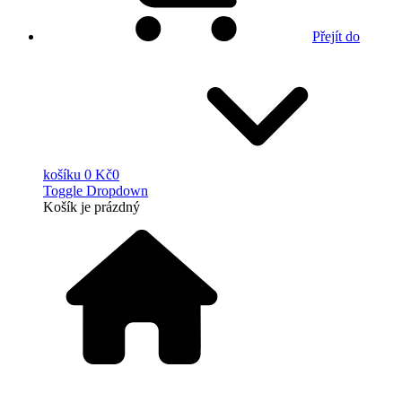
Přejít do
košíku
0 Kč
0
Toggle Dropdown
Košík
je prázdný