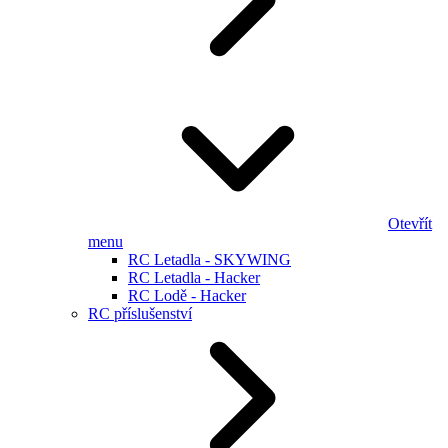
Otevřít
menu
RC Letadla - SKYWING
RC Letadla - Hacker
RC Lodě - Hacker
RC příslušenství