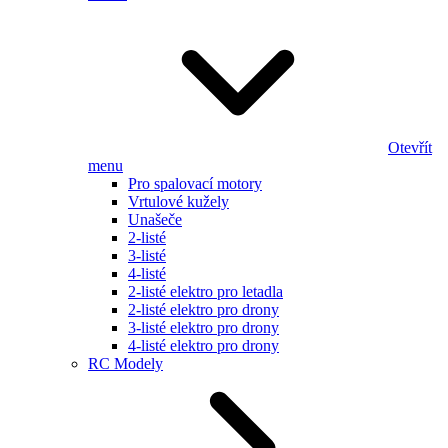
Otevřít
menu
Pro spalovací motory
Vrtulové kužely
Unašeče
2-listé
3-listé
4-listé
2-listé elektro pro letadla
2-listé elektro pro drony
3-listé elektro pro drony
4-listé elektro pro drony
RC Modely