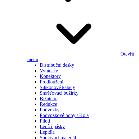
Otevřít
menu
Distribuční desky
Vypínače
Konektory
Prodloužení
Silikonové kabely
Smršťovací bužírky
Bižuterie
Redukce
Podvozky
Podvozkové nohy / Kola
Piloti
Lepící pásky
Lepidla
Spojovací materiál