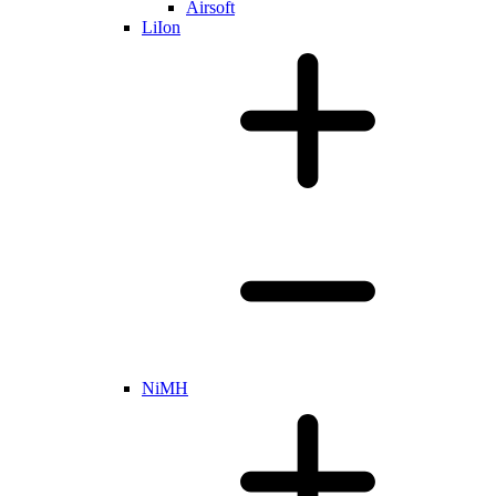
Airsoft
LiIon
NiMH