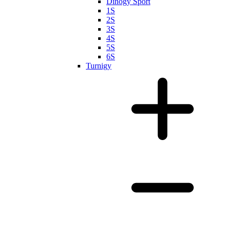
Dinogy Sport
1S
2S
3S
4S
5S
6S
Turnigy