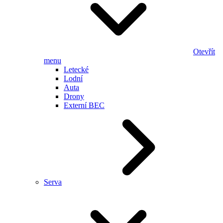
Otevřít
menu
Letecké
Lodní
Auta
Drony
Externí BEC
Serva