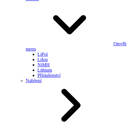
Otevřít
menu
LiPol
LiIon
NiMH
Lithium
Příslušenství
Nabíjení