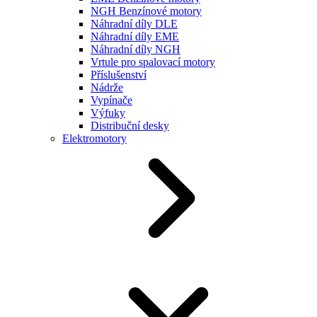
NGH Benzínové motory
Náhradní díly DLE
Náhradní díly EME
Náhradní díly NGH
Vrtule pro spalovací motory
Příslušenství
Nádrže
Vypínače
Výfuky
Distribuční desky
Elektromotory