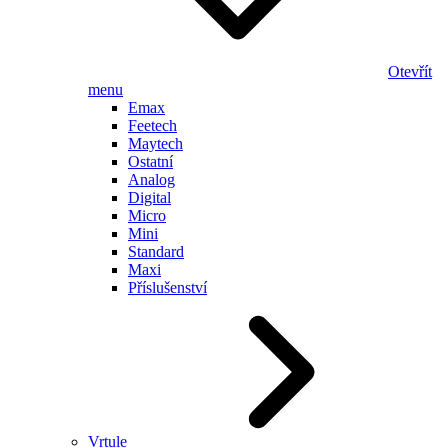
Otevřít
menu
Emax
Feetech
Maytech
Ostatní
Analog
Digital
Micro
Mini
Standard
Maxi
Příslušenství
Vrtule