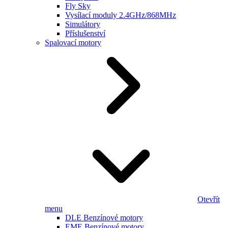
Fly Sky
Vysílací moduly 2.4GHz/868MHz
Simulátory
Příslušenství
Spalovací motory
Otevřít
menu
DLE Benzínové motory
EME Benzínové motory