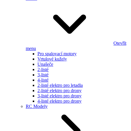
Otevřít
menu
Pro spalovací motory
Vrtulové kužely
Unašeče
2-listé
3-listé
4-listé
2-listé elektro pro letadla
2-listé elektro pro drony
3-listé elektro pro drony
4-listé elektro pro drony
RC Modely