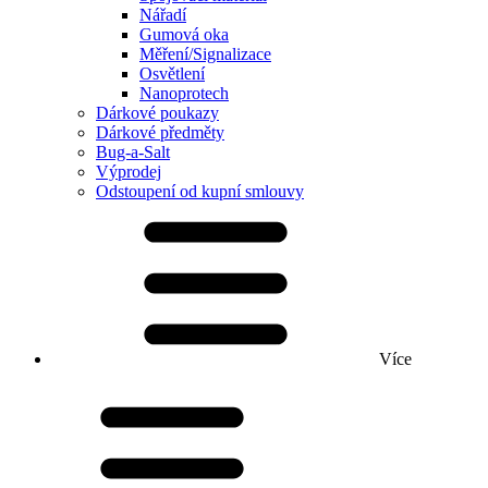
Nářadí
Gumová oka
Měření/Signalizace
Osvětlení
Nanoprotech
Dárkové poukazy
Dárkové předměty
Bug-a-Salt
Výprodej
Odstoupení od kupní smlouvy
Více