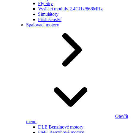
Fly Sky
Vysílací moduly 2.4GHz/868MHz
Simulátory
Příslušenství
Spalovací motory
Otevřít
menu
DLE Benzínové motory
EME Benzínové motory