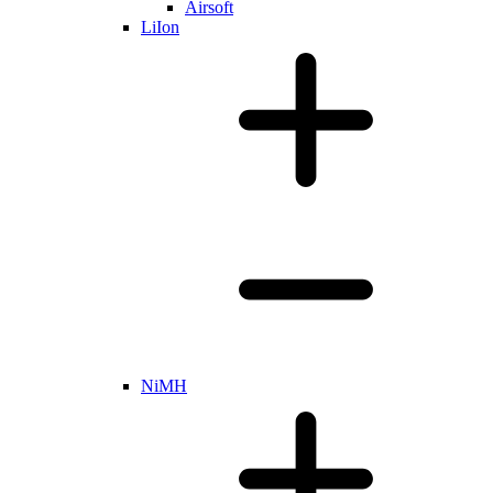
Airsoft
LiIon
NiMH