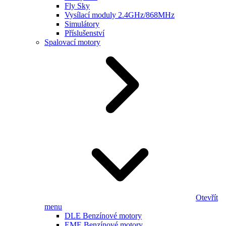
Fly Sky
Vysílací moduly 2.4GHz/868MHz
Simulátory
Příslušenství
Spalovací motory
Otevřít
menu
DLE Benzínové motory
EME Benzínové motory