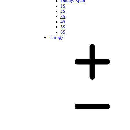
Dinogy Sport
1S
2S
3S
4S
5S
6S
Turnigy