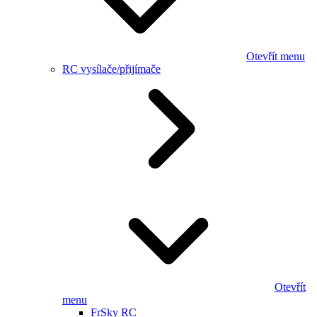
Otevřít menu
RC vysílače/přijímače
Otevřít
menu
FrSky RC