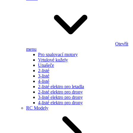
Otevřít
menu
Pro spalovací motory
Vrtulové kužely
Unašeče
2-listé
3-listé
4-listé
2-listé elektro pro letadla
2-listé elektro pro drony
3-listé elektro pro drony
4-listé elektro pro drony
RC Modely