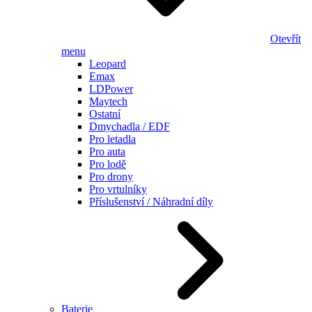
Otevřít
menu
Leopard
Emax
LDPower
Maytech
Ostatní
Dmychadla / EDF
Pro letadla
Pro auta
Pro lodě
Pro drony
Pro vrtulníky
Příslušenství / Náhradní díly
Baterie