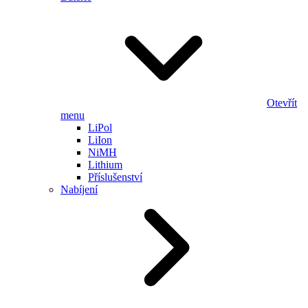
Otevřít
menu
LiPol
LiIon
NiMH
Lithium
Příslušenství
Nabíjení