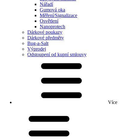
Nářadí
Gumová oka
Měření/Signalizace
Osvětlení
Nanoprotech
Dárkové poukazy
Dárkové předměty
Bug-a-Salt
Výprodej
Odstoupení od kupní smlouvy
Více