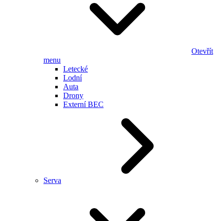
Otevřít
menu
Letecké
Lodní
Auta
Drony
Externí BEC
Serva