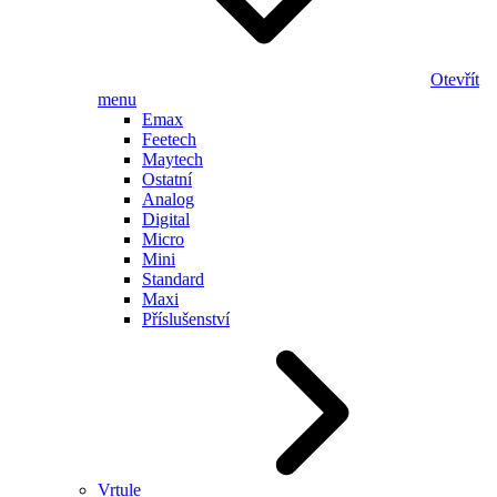
Otevřít
menu
Emax
Feetech
Maytech
Ostatní
Analog
Digital
Micro
Mini
Standard
Maxi
Příslušenství
Vrtule