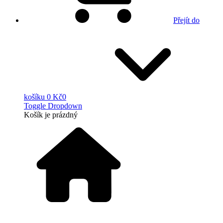
Přejít do
košíku
0 Kč
0
Toggle Dropdown
Košík
je prázdný