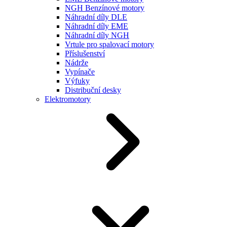
NGH Benzínové motory
Náhradní díly DLE
Náhradní díly EME
Náhradní díly NGH
Vrtule pro spalovací motory
Příslušenství
Nádrže
Vypínače
Výfuky
Distribuční desky
Elektromotory