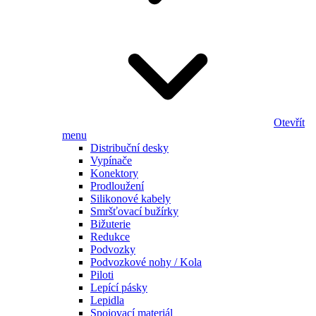
Otevřít
menu
Distribuční desky
Vypínače
Konektory
Prodloužení
Silikonové kabely
Smršťovací bužírky
Bižuterie
Redukce
Podvozky
Podvozkové nohy / Kola
Piloti
Lepící pásky
Lepidla
Spojovací materiál