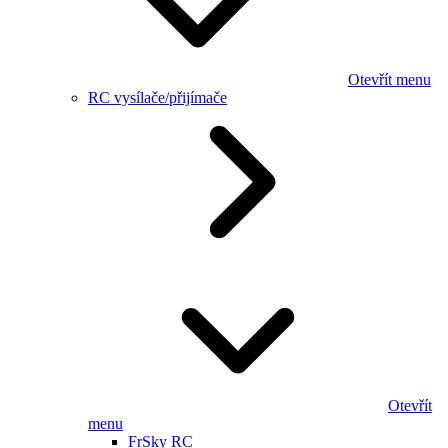
Otevřít menu
RC vysílače/přijímače
Otevřít
menu
FrSky RC