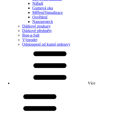
Nářadí
Gumová oka
Měření/Signalizace
Osvětlení
Nanoprotech
Dárkové poukazy
Dárkové předměty
Bug-a-Salt
Výprodej
Odstoupení od kupní smlouvy
Více