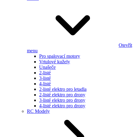
Otevřít
menu
Pro spalovací motory
Vrtulové kužely
Unašeče
2-listé
3-listé
4-listé
2-listé elektro pro letadla
2-listé elektro pro drony
3-listé elektro pro drony
4-listé elektro pro drony
RC Modely