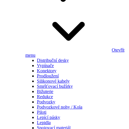
Otevřít
menu
Distribuční desky
Vypínače
Konektory
Prodloužení
Silikonové kabely
Smršťovací bužírky
Bižuterie
Redukce
Podvozky
Podvozkové nohy / Kola
Piloti
Lepící pásky
Lepidla
Spojovací materiál