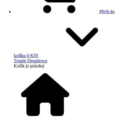
Přejít do
košíku
0 Kč
0
Toggle Dropdown
Košík
je prázdný