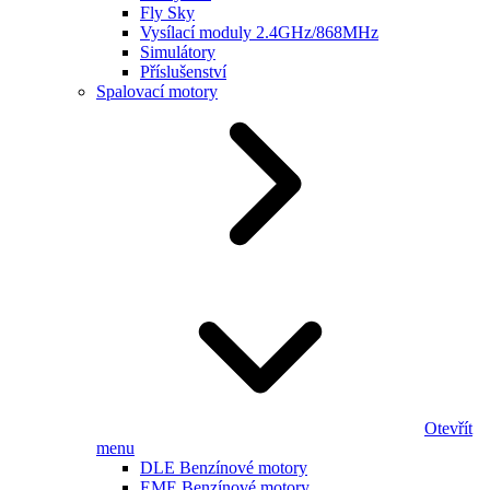
Fly Sky
Vysílací moduly 2.4GHz/868MHz
Simulátory
Příslušenství
Spalovací motory
Otevřít
menu
DLE Benzínové motory
EME Benzínové motory