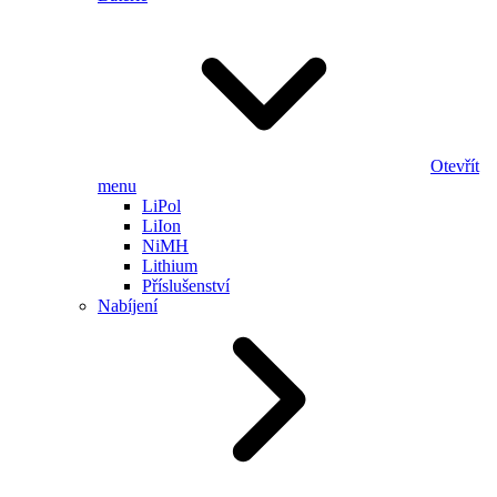
Otevřít
menu
LiPol
LiIon
NiMH
Lithium
Příslušenství
Nabíjení