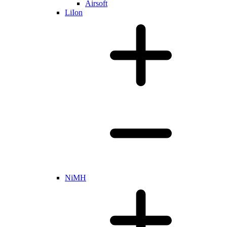
Airsoft
LiIon
NiMH