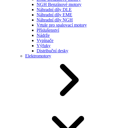
NGH Benzínové motory
Náhradní díly DLE
Náhradní díly EME
Náhradní díly NGH
Vrtule pro spalovací motory
Příslušenství
Nádrže
Vypínače
Výfuky
Distribuční desky
Elektromotory