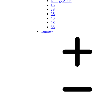
Dinogy Sport
1S
2S
3S
4S
5S
6S
Turnigy