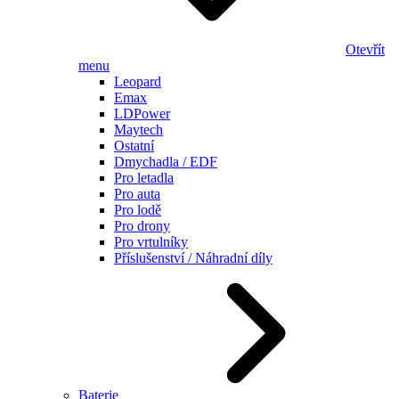
Otevřít
menu
Leopard
Emax
LDPower
Maytech
Ostatní
Dmychadla / EDF
Pro letadla
Pro auta
Pro lodě
Pro drony
Pro vrtulníky
Příslušenství / Náhradní díly
Baterie