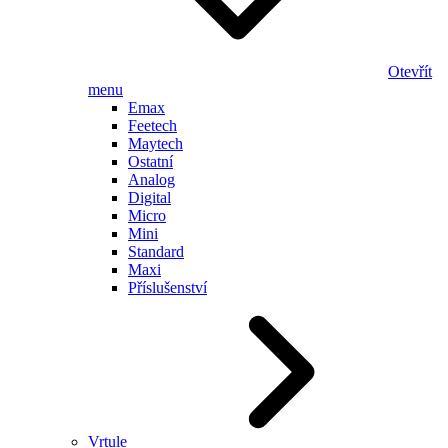
Otevřít
menu
Emax
Feetech
Maytech
Ostatní
Analog
Digital
Micro
Mini
Standard
Maxi
Příslušenství
Vrtule