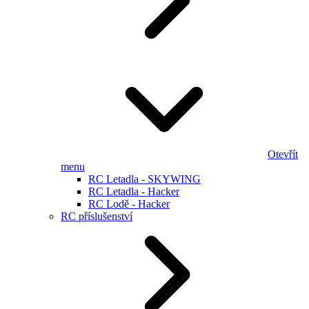
Otevřít
menu
RC Letadla - SKYWING
RC Letadla - Hacker
RC Lodě - Hacker
RC příslušenství