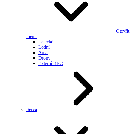
Otevřít
menu
Letecké
Lodní
Auta
Drony
Externí BEC
Serva