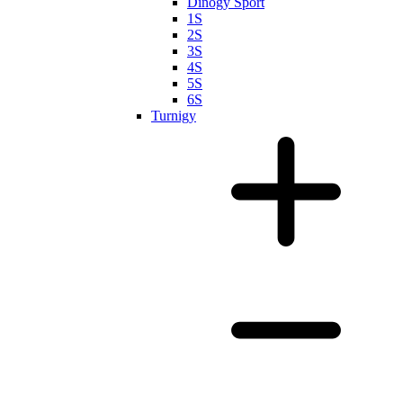
Dinogy Sport
1S
2S
3S
4S
5S
6S
Turnigy