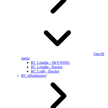
Otevřít
menu
RC Letadla - SKYWING
RC Letadla - Hacker
RC Lodě - Hacker
RC příslušenství