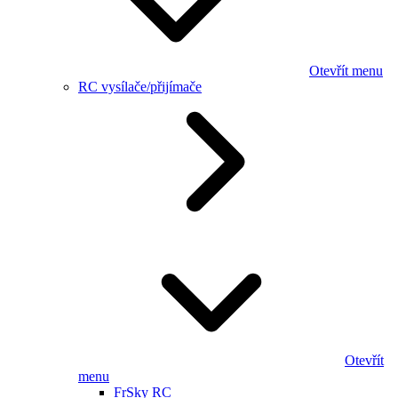
Otevřít menu
RC vysílače/přijímače
Otevřít
menu
FrSky RC