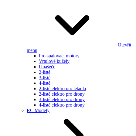
Otevřít
menu
Pro spalovací motory
Vrtulové kužely
Unašeče
2-listé
3-listé
4-listé
2-listé elektro pro letadla
2-listé elektro pro drony
3-listé elektro pro drony
4-listé elektro pro drony
RC Modely