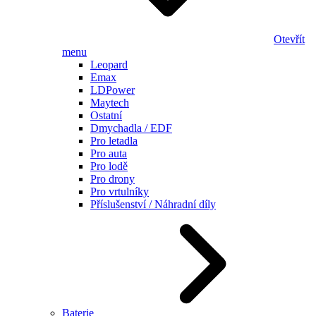
Otevřít
menu
Leopard
Emax
LDPower
Maytech
Ostatní
Dmychadla / EDF
Pro letadla
Pro auta
Pro lodě
Pro drony
Pro vrtulníky
Příslušenství / Náhradní díly
Baterie