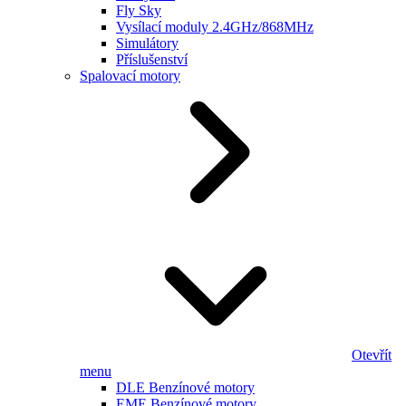
Fly Sky
Vysílací moduly 2.4GHz/868MHz
Simulátory
Příslušenství
Spalovací motory
Otevřít
menu
DLE Benzínové motory
EME Benzínové motory