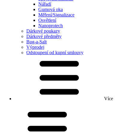
Nářadí
Gumová oka
Měření/Signalizace
Osvětlení
Nanoprotech
Dárkové poukazy
Dárkové předměty
Bug-a-Salt
Výprodej
Odstoupení od kupní smlouvy
Více