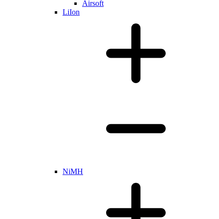
Airsoft
LiIon
NiMH