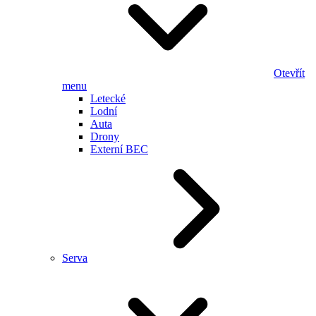
Otevřít
menu
Letecké
Lodní
Auta
Drony
Externí BEC
Serva