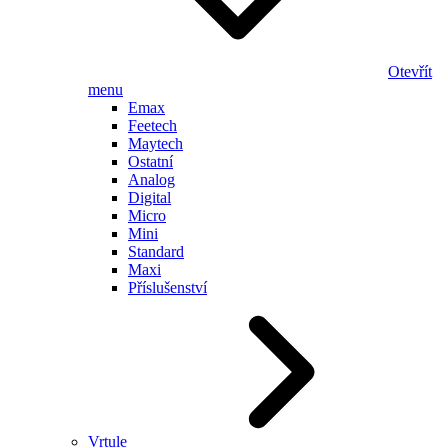
Otevřít
menu
Emax
Feetech
Maytech
Ostatní
Analog
Digital
Micro
Mini
Standard
Maxi
Příslušenství
Vrtule