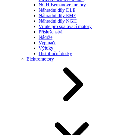
NGH Benzínové motory
Náhradní díly DLE
Náhradní díly EME
Náhradní díly NGH
Vrtule pro spalovací motory
Příslušenství
Nádrže
Vypínače
Výfuky
Distribuční desky
Elektromotory