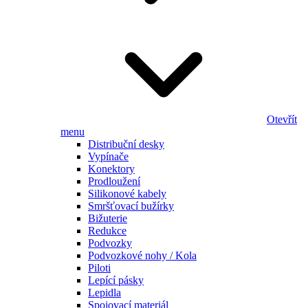
Otevřít
menu
Distribuční desky
Vypínače
Konektory
Prodloužení
Silikonové kabely
Smršťovací bužírky
Bižuterie
Redukce
Podvozky
Podvozkové nohy / Kola
Piloti
Lepící pásky
Lepidla
Spojovací materiál