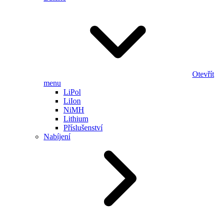
Otevřít
menu
LiPol
LiIon
NiMH
Lithium
Příslušenství
Nabíjení