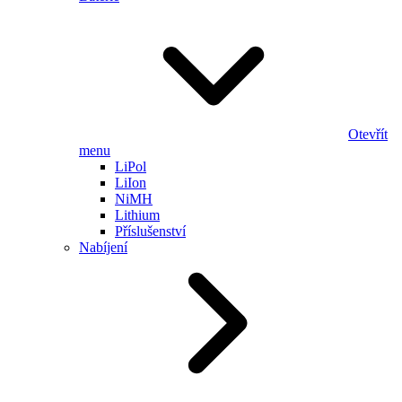
Otevřít
menu
LiPol
LiIon
NiMH
Lithium
Příslušenství
Nabíjení