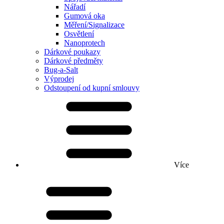
Nářadí
Gumová oka
Měření/Signalizace
Osvětlení
Nanoprotech
Dárkové poukazy
Dárkové předměty
Bug-a-Salt
Výprodej
Odstoupení od kupní smlouvy
Více