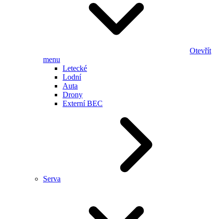
Otevřít
menu
Letecké
Lodní
Auta
Drony
Externí BEC
Serva