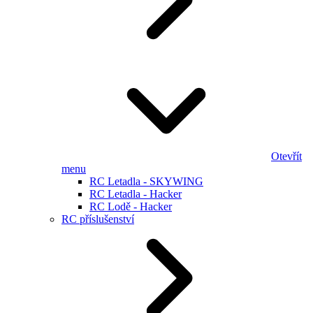
Otevřít
menu
RC Letadla - SKYWING
RC Letadla - Hacker
RC Lodě - Hacker
RC příslušenství