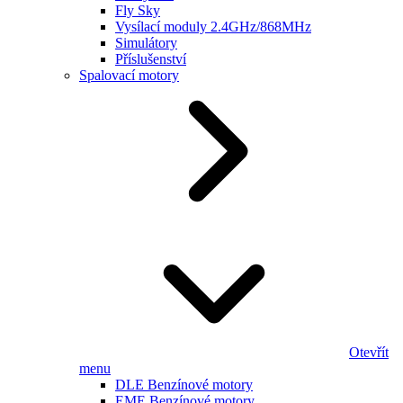
Fly Sky
Vysílací moduly 2.4GHz/868MHz
Simulátory
Příslušenství
Spalovací motory
Otevřít
menu
DLE Benzínové motory
EME Benzínové motory