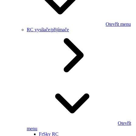
Otevřít menu
RC vysílače/přijímače
Otevřít
menu
FrSky RC