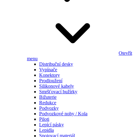
Otevřít
menu
Distribuční desky
Vypínače
Konektory
Prodloužení
Silikonové kabely
Smršťovací bužírky
Bižuterie
Redukce
Podvozky
Podvozkové nohy / Kola
Piloti
Lepící pásky
Lepidla
Spojovací materiál