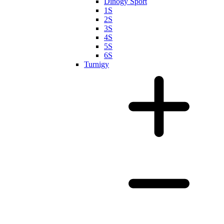
Dinogy Sport
1S
2S
3S
4S
5S
6S
Turnigy