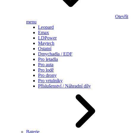
Otevřít
menu
Leopard
Emax
LDPower
Maytech
Ostatní
Dmychadla / EDF
Pro letadla
Pro auta
Pro lodě
Pro drony
Pro vrtulníky
Příslušenství / Náhradní díly
Baterie