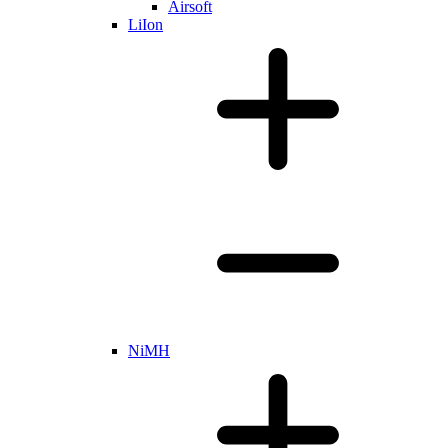
Airsoft
LiIon
NiMH