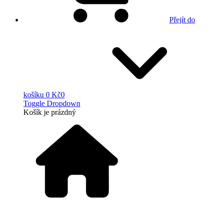
Přejít do
košíku
0 Kč
0
Toggle Dropdown
Košík
je prázdný