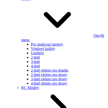
Otevřít
menu
Pro spalovací motory
Vrtulové kužely
Unašeče
2-listé
3-listé
4-listé
2-listé elektro pro letadla
2-listé elektro pro drony
3-listé elektro pro drony
4-listé elektro pro drony
RC Modely