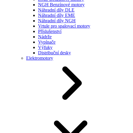
NGH Benzínové motory
Náhradní díly DLE
Náhradní díly EME
Náhradní díly NGH
Vrtule pro spalovací motory
Příslušenství
Nádrže
Vypínače
Výfuky
Distribuční desky
Elektromotory