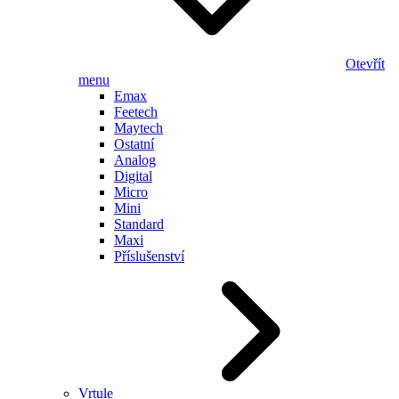
Otevřít
menu
Emax
Feetech
Maytech
Ostatní
Analog
Digital
Micro
Mini
Standard
Maxi
Příslušenství
Vrtule