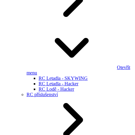
Otevřít
menu
RC Letadla - SKYWING
RC Letadla - Hacker
RC Lodě - Hacker
RC příslušenství