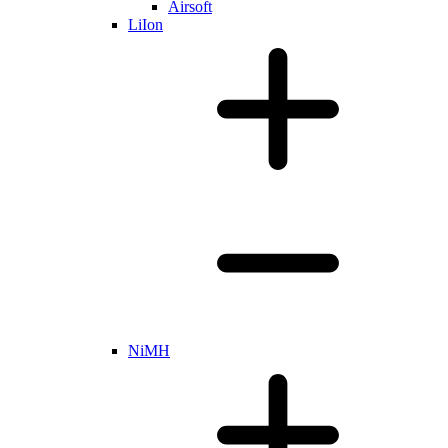
Airsoft
LiIon
NiMH