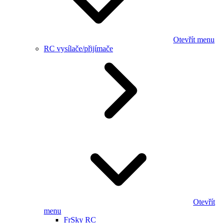
Otevřít menu
RC vysílače/přijímače
Otevřít
menu
FrSky RC