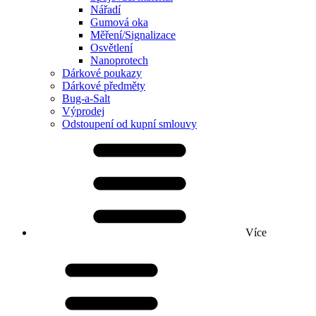
Nářadí
Gumová oka
Měření/Signalizace
Osvětlení
Nanoprotech
Dárkové poukazy
Dárkové předměty
Bug-a-Salt
Výprodej
Odstoupení od kupní smlouvy
Více