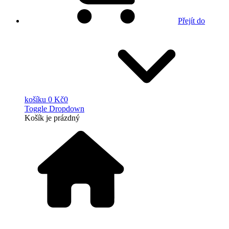
Přejít do
košíku
0 Kč
0
Toggle Dropdown
Košík
je prázdný