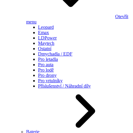
Otevřít
menu
Leopard
Emax
LDPower
Maytech
Ostatní
Dmychadla / EDF
Pro letadla
Pro auta
Pro lodě
Pro drony
Pro vrtulníky
Příslušenství / Náhradní díly
Baterie