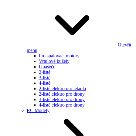
Otevřít
menu
Pro spalovací motory
Vrtulové kužely
Unašeče
2-listé
3-listé
4-listé
2-listé elektro pro letadla
2-listé elektro pro drony
3-listé elektro pro drony
4-listé elektro pro drony
RC Modely