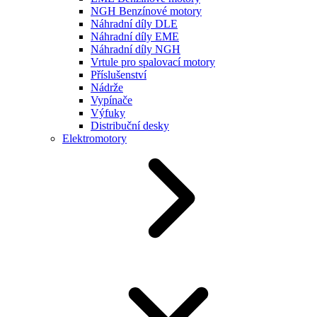
NGH Benzínové motory
Náhradní díly DLE
Náhradní díly EME
Náhradní díly NGH
Vrtule pro spalovací motory
Příslušenství
Nádrže
Vypínače
Výfuky
Distribuční desky
Elektromotory