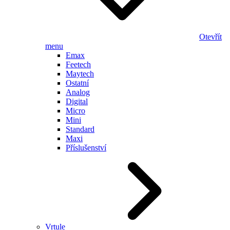
Otevřít
menu
Emax
Feetech
Maytech
Ostatní
Analog
Digital
Micro
Mini
Standard
Maxi
Příslušenství
Vrtule