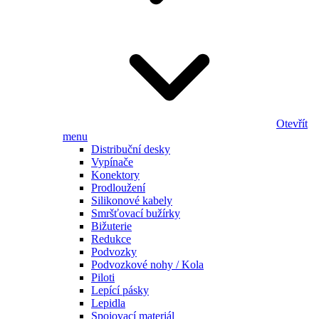
Otevřít
menu
Distribuční desky
Vypínače
Konektory
Prodloužení
Silikonové kabely
Smršťovací bužírky
Bižuterie
Redukce
Podvozky
Podvozkové nohy / Kola
Piloti
Lepící pásky
Lepidla
Spojovací materiál