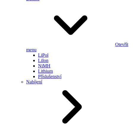
Otevřít
menu
LiPol
LiIon
NiMH
Lithium
Příslušenství
Nabíjení