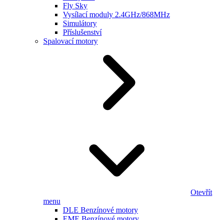
Fly Sky
Vysílací moduly 2.4GHz/868MHz
Simulátory
Příslušenství
Spalovací motory
Otevřít
menu
DLE Benzínové motory
EME Benzínové motory