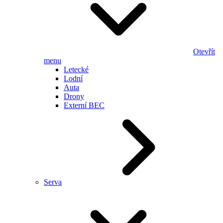
Otevřít
menu
Letecké
Lodní
Auta
Drony
Externí BEC
Serva