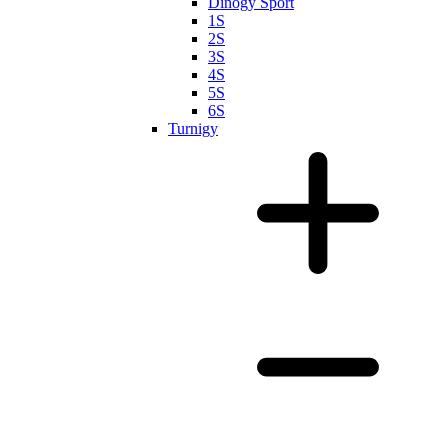
Dinogy Sport
1S
2S
3S
4S
5S
6S
Turnigy