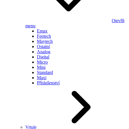
Otevřít
menu
Emax
Feetech
Maytech
Ostatní
Analog
Digital
Micro
Mini
Standard
Maxi
Příslušenství
Vrtule