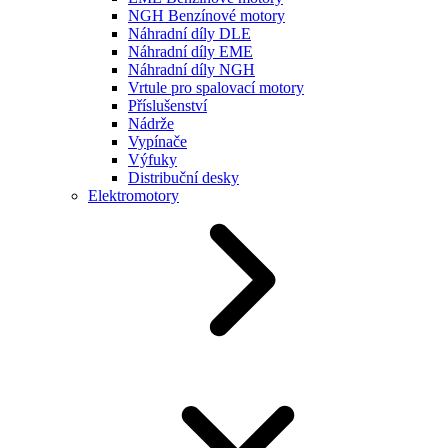
NGH Benzínové motory
Náhradní díly DLE
Náhradní díly EME
Náhradní díly NGH
Vrtule pro spalovací motory
Příslušenství
Nádrže
Vypínače
Výfuky
Distribuční desky
Elektromotory