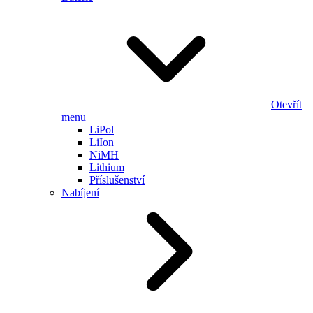
Otevřít
menu
LiPol
LiIon
NiMH
Lithium
Příslušenství
Nabíjení