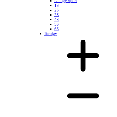
Dinogy Sport
1S
2S
3S
4S
5S
6S
Turnigy