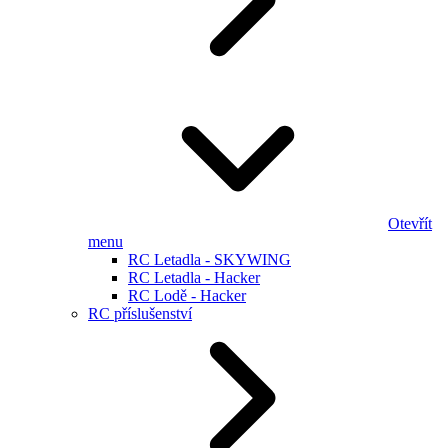
Otevřít
menu
RC Letadla - SKYWING
RC Letadla - Hacker
RC Lodě - Hacker
RC příslušenství