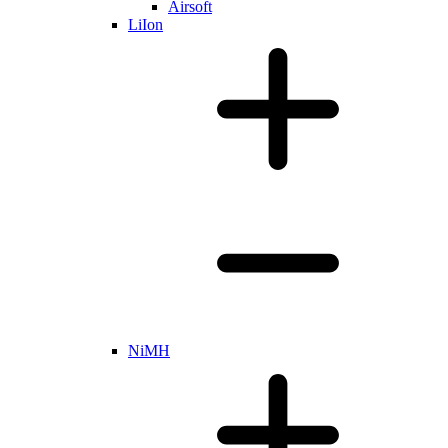
Airsoft
LiIon
NiMH