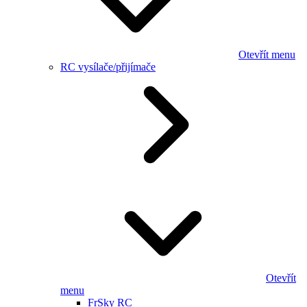
Otevřít menu
RC vysílače/přijímače
Otevřít
menu
FrSky RC