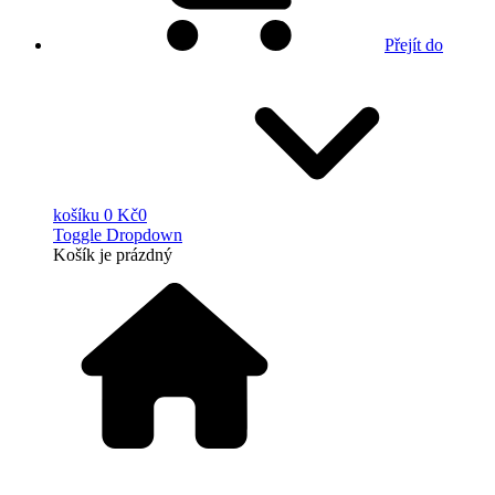
Přejít do
košíku
0 Kč
0
Toggle Dropdown
Košík
je prázdný