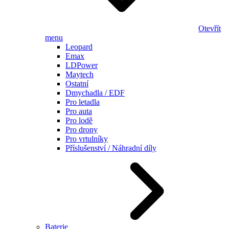
Otevřít
menu
Leopard
Emax
LDPower
Maytech
Ostatní
Dmychadla / EDF
Pro letadla
Pro auta
Pro lodě
Pro drony
Pro vrtulníky
Příslušenství / Náhradní díly
Baterie