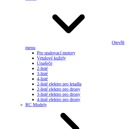
Otevřít
menu
Pro spalovací motory
Vrtulové kužely
Unašeče
2-listé
3-listé
4-listé
2-listé elektro pro letadla
2-listé elektro pro drony
3-listé elektro pro drony
4-listé elektro pro drony
RC Modely