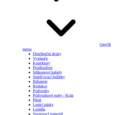
Otevřít
menu
Distribuční desky
Vypínače
Konektory
Prodloužení
Silikonové kabely
Smršťovací bužírky
Bižuterie
Redukce
Podvozky
Podvozkové nohy / Kola
Piloti
Lepící pásky
Lepidla
Spojovací materiál