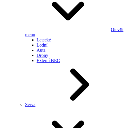
Otevřít
menu
Letecké
Lodní
Auta
Drony
Externí BEC
Serva