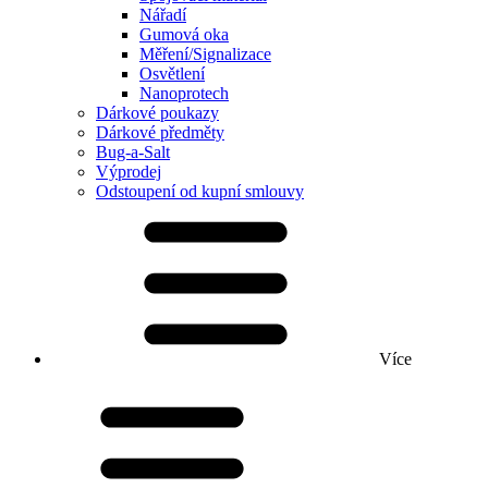
Nářadí
Gumová oka
Měření/Signalizace
Osvětlení
Nanoprotech
Dárkové poukazy
Dárkové předměty
Bug-a-Salt
Výprodej
Odstoupení od kupní smlouvy
Více