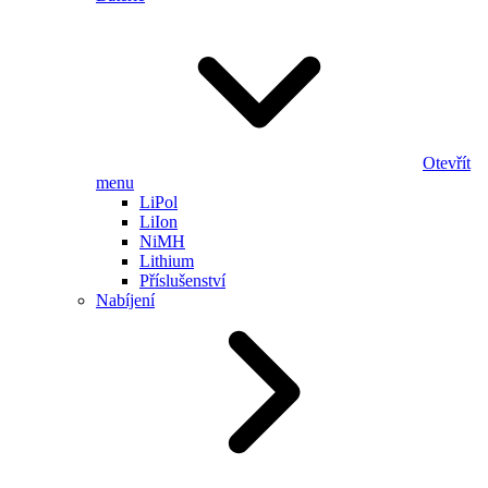
Otevřít
menu
LiPol
LiIon
NiMH
Lithium
Příslušenství
Nabíjení