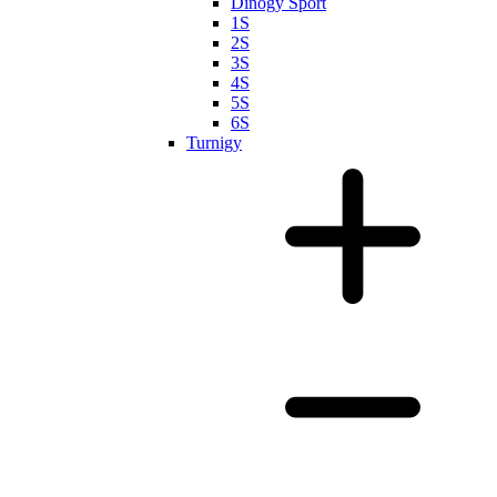
Dinogy Sport
1S
2S
3S
4S
5S
6S
Turnigy