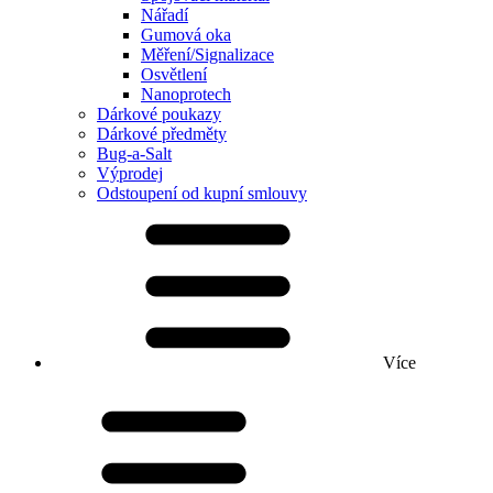
Nářadí
Gumová oka
Měření/Signalizace
Osvětlení
Nanoprotech
Dárkové poukazy
Dárkové předměty
Bug-a-Salt
Výprodej
Odstoupení od kupní smlouvy
Více