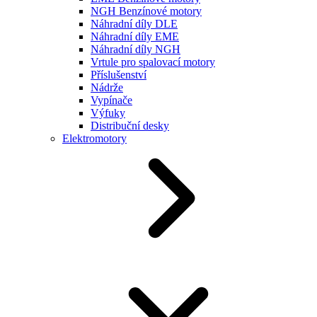
NGH Benzínové motory
Náhradní díly DLE
Náhradní díly EME
Náhradní díly NGH
Vrtule pro spalovací motory
Příslušenství
Nádrže
Vypínače
Výfuky
Distribuční desky
Elektromotory