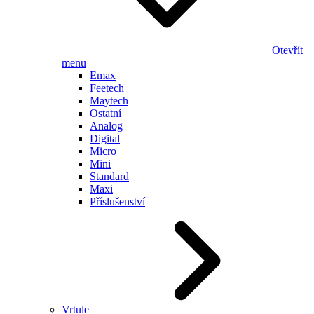
Otevřít
menu
Emax
Feetech
Maytech
Ostatní
Analog
Digital
Micro
Mini
Standard
Maxi
Příslušenství
Vrtule