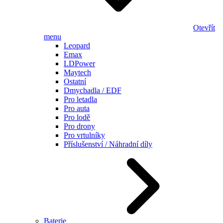
Otevřít
menu
Leopard
Emax
LDPower
Maytech
Ostatní
Dmychadla / EDF
Pro letadla
Pro auta
Pro lodě
Pro drony
Pro vrtulníky
Příslušenství / Náhradní díly
Baterie