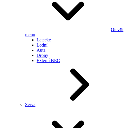
Otevřít
menu
Letecké
Lodní
Auta
Drony
Externí BEC
Serva