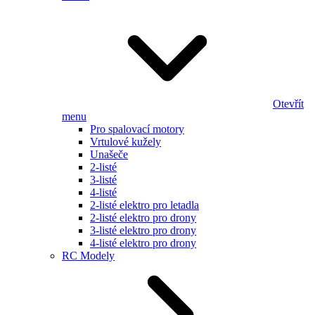
Otevřít
menu
Pro spalovací motory
Vrtulové kužely
Unašeče
2-listé
3-listé
4-listé
2-listé elektro pro letadla
2-listé elektro pro drony
3-listé elektro pro drony
4-listé elektro pro drony
RC Modely