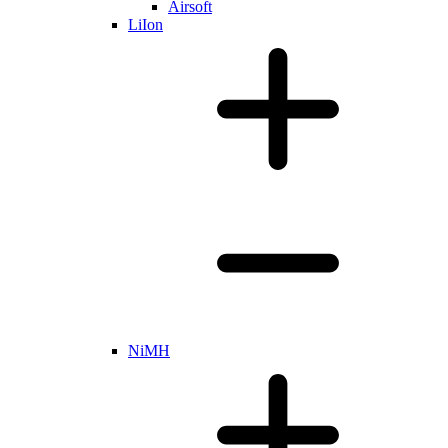
Airsoft
LiIon
NiMH