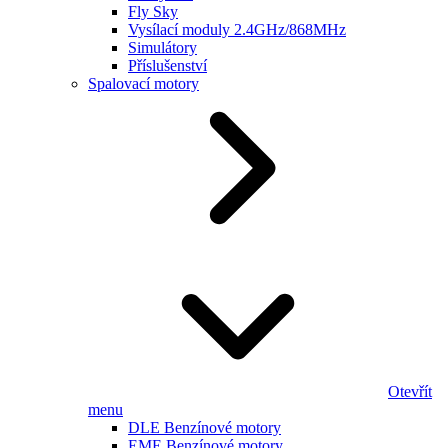
Fly Sky
Vysílací moduly 2.4GHz/868MHz
Simulátory
Příslušenství
Spalovací motory
Otevřít
menu
DLE Benzínové motory
EME Benzínové motory