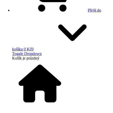
Přejít do
košíku
0 Kč
0
Toggle Dropdown
Košík
je prázdný