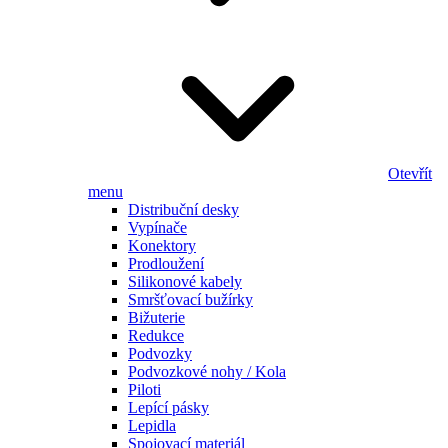
Otevřít
menu
Distribuční desky
Vypínače
Konektory
Prodloužení
Silikonové kabely
Smršťovací bužírky
Bižuterie
Redukce
Podvozky
Podvozkové nohy / Kola
Piloti
Lepící pásky
Lepidla
Spojovací materiál