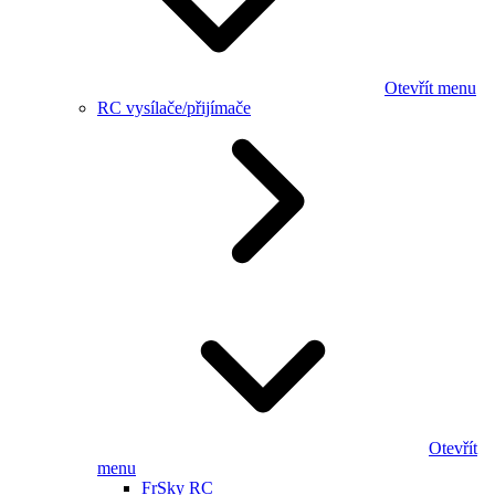
Otevřít menu
RC vysílače/přijímače
Otevřít
menu
FrSky RC