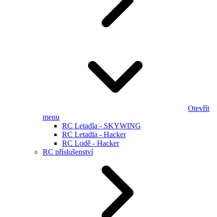
Otevřít
menu
RC Letadla - SKYWING
RC Letadla - Hacker
RC Lodě - Hacker
RC příslušenství