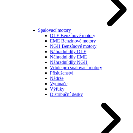
Spalovací motory
DLE Benzínové motory
EME Benzínové motory
NGH Benzínové motory
Náhradní díly DLE
Náhradní díly EME
Náhradní díly NGH
Vrtule pro spalovací motory
Příslušenství
Nádrže
Vypínače
Výfuky
Distribuční desky