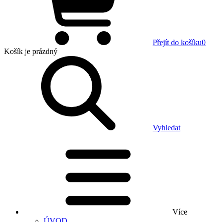
Přejít do košíku
0
Košík
je prázdný
Vyhledat
Více
ÚVOD