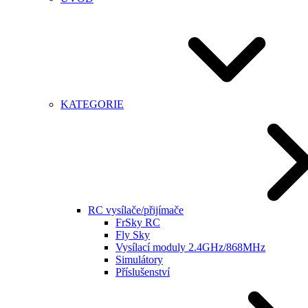
KATEGORIE
RC vysílače/přijímače
FrSky RC
Fly Sky
Vysílací moduly 2.4GHz/868MHz
Simulátory
Příslušenství