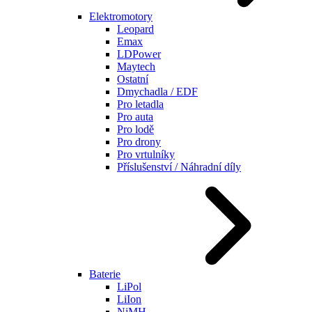
Elektromotory
Leopard
Emax
LDPower
Maytech
Ostatní
Dmychadla / EDF
Pro letadla
Pro auta
Pro lodě
Pro drony
Pro vrtulníky
Příslušenství / Náhradní díly
Baterie
LiPol
LiIon
NiMH