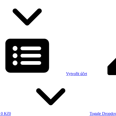
Vytvořit účet
0 Kč
0
Toggle Dropdo