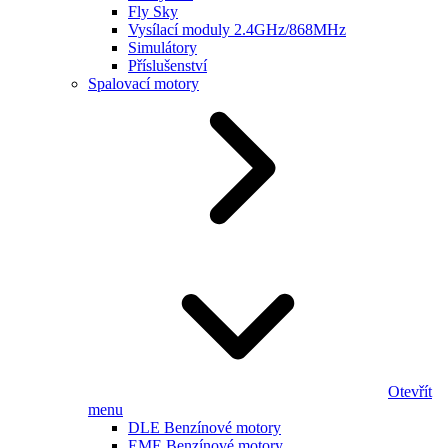
Fly Sky
Vysílací moduly 2.4GHz/868MHz
Simulátory
Příslušenství
Spalovací motory
Otevřít
menu
DLE Benzínové motory
EME Benzínové motory