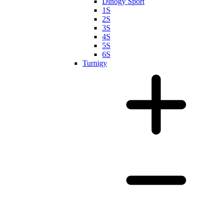
Dinogy Sport
1S
2S
3S
4S
5S
6S
Turnigy