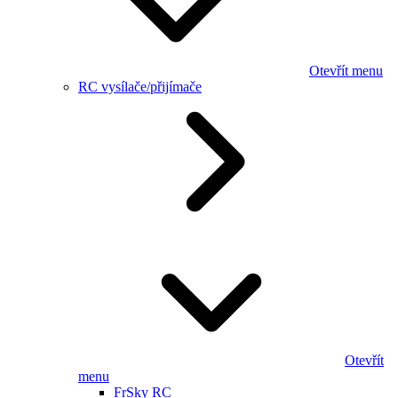
Otevřít menu
RC vysílače/přijímače
Otevřít
menu
FrSky RC