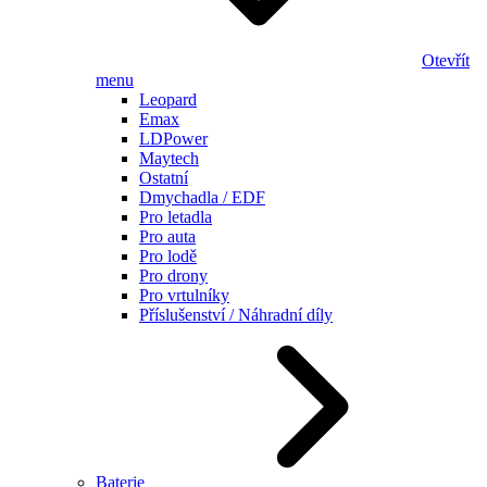
Otevřít
menu
Leopard
Emax
LDPower
Maytech
Ostatní
Dmychadla / EDF
Pro letadla
Pro auta
Pro lodě
Pro drony
Pro vrtulníky
Příslušenství / Náhradní díly
Baterie