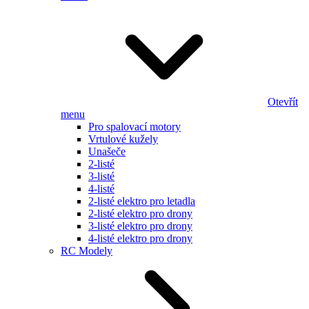
Otevřít
menu
Pro spalovací motory
Vrtulové kužely
Unašeče
2-listé
3-listé
4-listé
2-listé elektro pro letadla
2-listé elektro pro drony
3-listé elektro pro drony
4-listé elektro pro drony
RC Modely