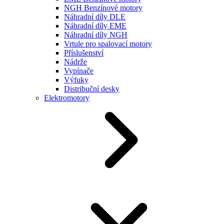
NGH Benzínové motory
Náhradní díly DLE
Náhradní díly EME
Náhradní díly NGH
Vrtule pro spalovací motory
Příslušenství
Nádrže
Vypínače
Výfuky
Distribuční desky
Elektromotory