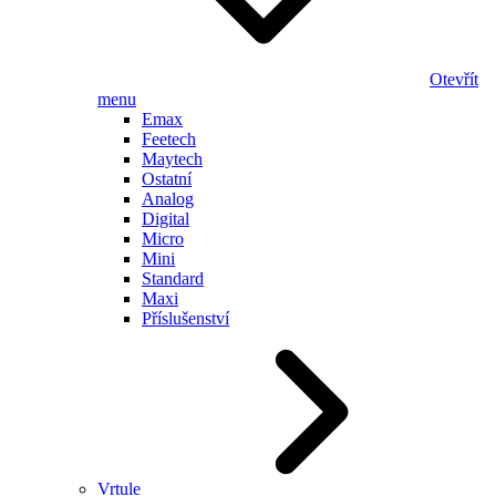
Otevřít
menu
Emax
Feetech
Maytech
Ostatní
Analog
Digital
Micro
Mini
Standard
Maxi
Příslušenství
Vrtule