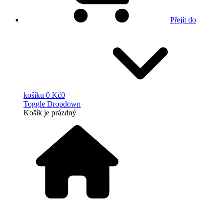
Přejít do
košíku
0 Kč
0
Toggle Dropdown
Košík
je prázdný