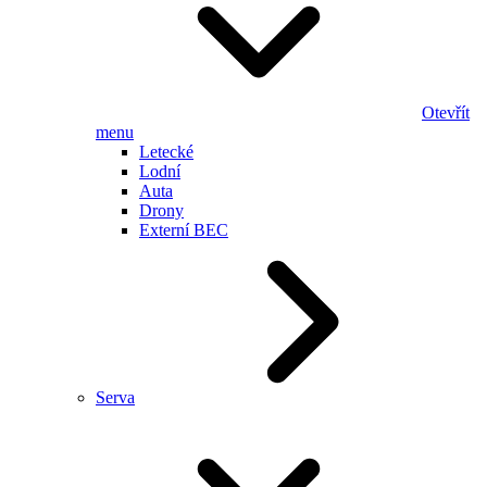
Otevřít
menu
Letecké
Lodní
Auta
Drony
Externí BEC
Serva