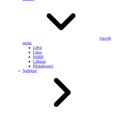
Otevřít
menu
LiPol
LiIon
NiMH
Lithium
Příslušenství
Nabíjení