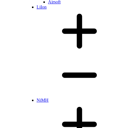
Airsoft
LiIon
NiMH