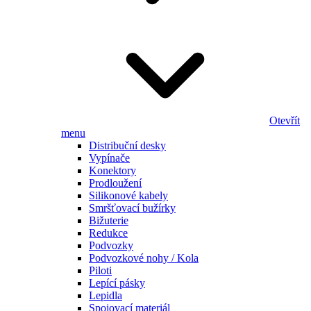
Otevřít
menu
Distribuční desky
Vypínače
Konektory
Prodloužení
Silikonové kabely
Smršťovací bužírky
Bižuterie
Redukce
Podvozky
Podvozkové nohy / Kola
Piloti
Lepící pásky
Lepidla
Spojovací materiál