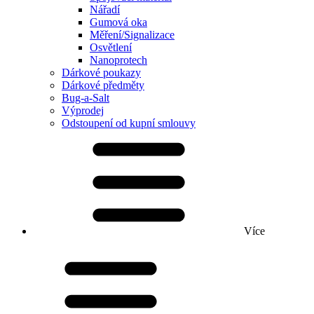
Nářadí
Gumová oka
Měření/Signalizace
Osvětlení
Nanoprotech
Dárkové poukazy
Dárkové předměty
Bug-a-Salt
Výprodej
Odstoupení od kupní smlouvy
Více