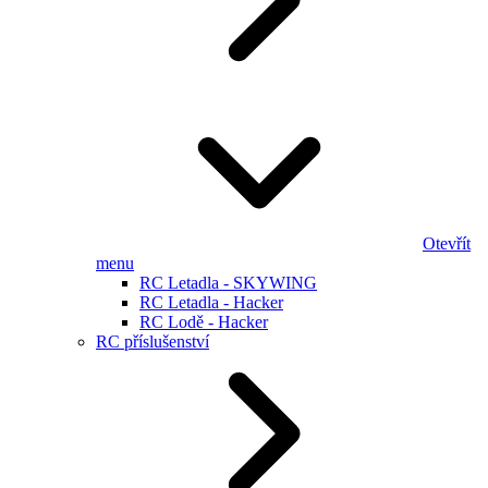
Otevřít
menu
RC Letadla - SKYWING
RC Letadla - Hacker
RC Lodě - Hacker
RC příslušenství