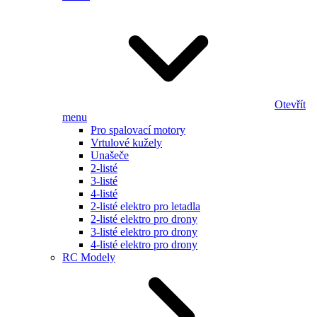
Otevřít
menu
Pro spalovací motory
Vrtulové kužely
Unašeče
2-listé
3-listé
4-listé
2-listé elektro pro letadla
2-listé elektro pro drony
3-listé elektro pro drony
4-listé elektro pro drony
RC Modely