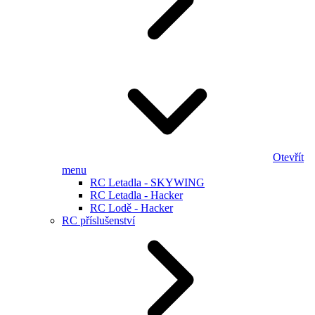
Otevřít
menu
RC Letadla - SKYWING
RC Letadla - Hacker
RC Lodě - Hacker
RC příslušenství