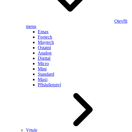
Otevřít
menu
Emax
Feetech
Maytech
Ostatní
Analog
Digital
Micro
Mini
Standard
Maxi
Příslušenství
Vrtule