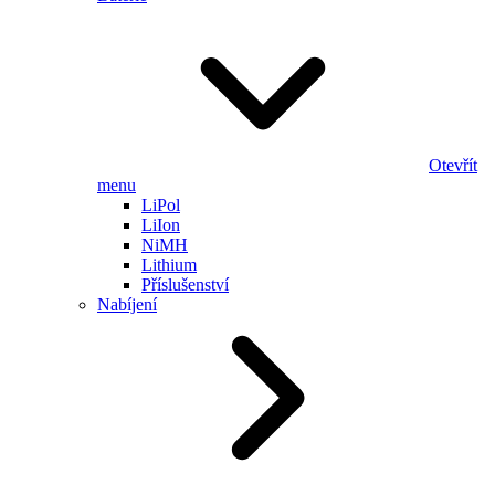
Otevřít
menu
LiPol
LiIon
NiMH
Lithium
Příslušenství
Nabíjení