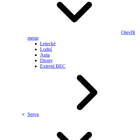
Otevřít
menu
Letecké
Lodní
Auta
Drony
Externí BEC
Serva