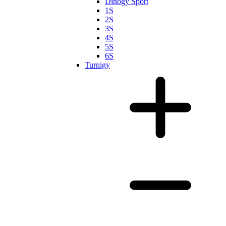
Dinogy Sport
1S
2S
3S
4S
5S
6S
Turnigy