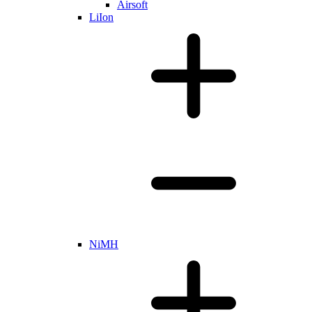
Airsoft
LiIon
NiMH