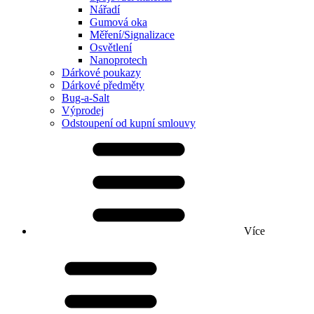
Nářadí
Gumová oka
Měření/Signalizace
Osvětlení
Nanoprotech
Dárkové poukazy
Dárkové předměty
Bug-a-Salt
Výprodej
Odstoupení od kupní smlouvy
Více