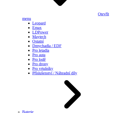
Otevřít
menu
Leopard
Emax
LDPower
Maytech
Ostatní
Dmychadla / EDF
Pro letadla
Pro auta
Pro lodě
Pro drony
Pro vrtulníky
Příslušenství / Náhradní díly
Baterie