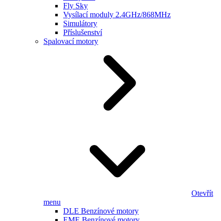
Fly Sky
Vysílací moduly 2.4GHz/868MHz
Simulátory
Příslušenství
Spalovací motory
Otevřít
menu
DLE Benzínové motory
EME Benzínové motory