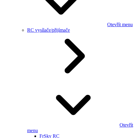
Otevřít menu
RC vysílače/přijímače
Otevřít
menu
FrSky RC