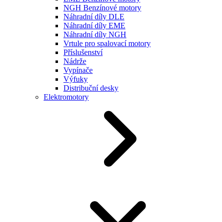
NGH Benzínové motory
Náhradní díly DLE
Náhradní díly EME
Náhradní díly NGH
Vrtule pro spalovací motory
Příslušenství
Nádrže
Vypínače
Výfuky
Distribuční desky
Elektromotory