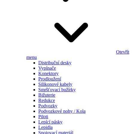
Otevřít
menu
Distribuční desky
Vypínače
Konektory
Prodloužení
Silikonové kabely
Smršťovací bužírky
Bižuterie
Redukce
Podvozky
Podvozkové nohy / Kola
Piloti
Lepící pásky
Lepidla
Spojovací materiál