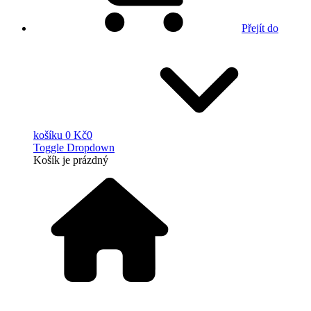
Přejít do
košíku
0 Kč
0
Toggle Dropdown
Košík
je prázdný