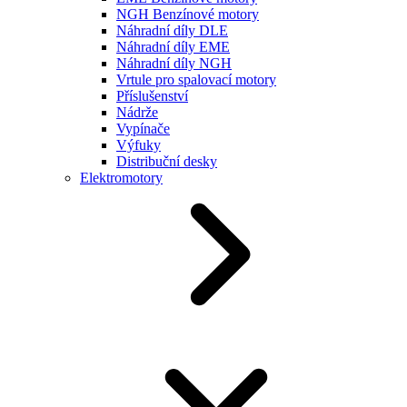
NGH Benzínové motory
Náhradní díly DLE
Náhradní díly EME
Náhradní díly NGH
Vrtule pro spalovací motory
Příslušenství
Nádrže
Vypínače
Výfuky
Distribuční desky
Elektromotory