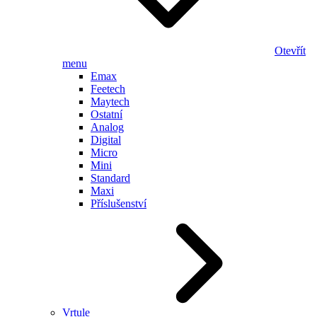
Otevřít
menu
Emax
Feetech
Maytech
Ostatní
Analog
Digital
Micro
Mini
Standard
Maxi
Příslušenství
Vrtule