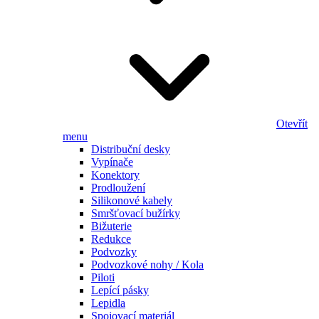
Otevřít
menu
Distribuční desky
Vypínače
Konektory
Prodloužení
Silikonové kabely
Smršťovací bužírky
Bižuterie
Redukce
Podvozky
Podvozkové nohy / Kola
Piloti
Lepící pásky
Lepidla
Spojovací materiál