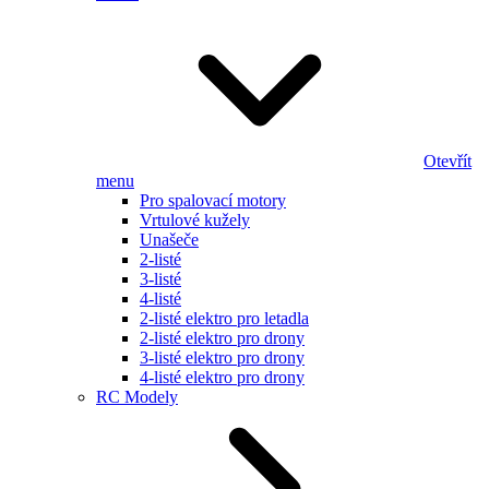
Otevřít
menu
Pro spalovací motory
Vrtulové kužely
Unašeče
2-listé
3-listé
4-listé
2-listé elektro pro letadla
2-listé elektro pro drony
3-listé elektro pro drony
4-listé elektro pro drony
RC Modely