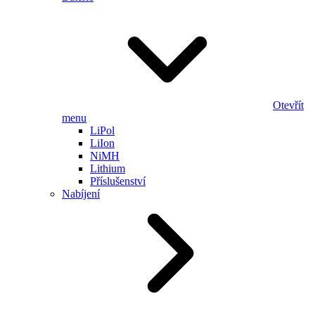
Otevřít
menu
LiPol
LiIon
NiMH
Lithium
Příslušenství
Nabíjení