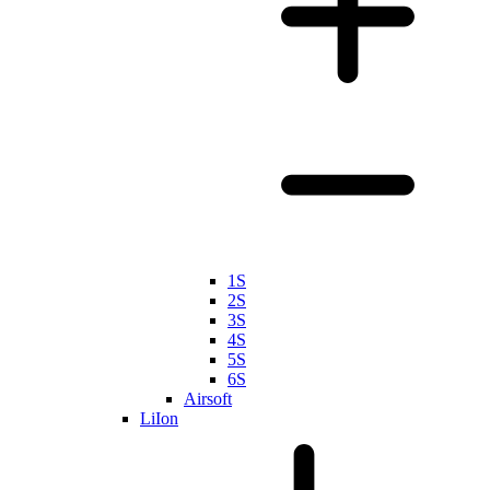
1S
2S
3S
4S
5S
6S
Airsoft
LiIon