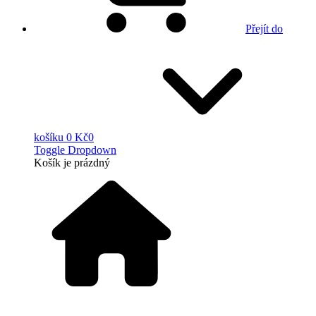
Přejít do
košíku
0 Kč
0
Toggle Dropdown
Košík
je prázdný