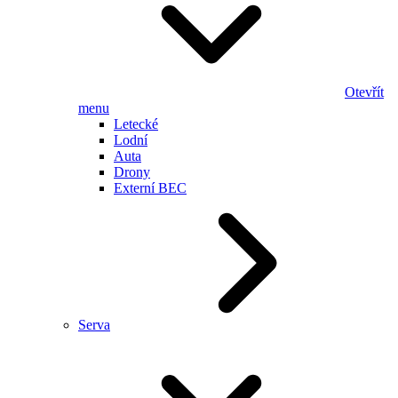
Otevřít
menu
Letecké
Lodní
Auta
Drony
Externí BEC
Serva