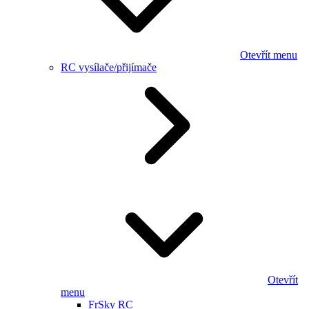
Otevřít menu
RC vysílače/přijímače
Otevřít
menu
FrSky RC