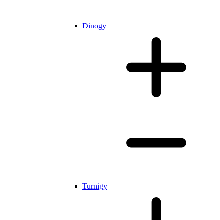
Dinogy
Turnigy