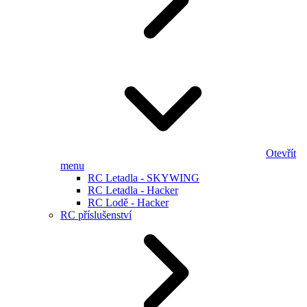
Otevřít
menu
RC Letadla - SKYWING
RC Letadla - Hacker
RC Lodě - Hacker
RC příslušenství