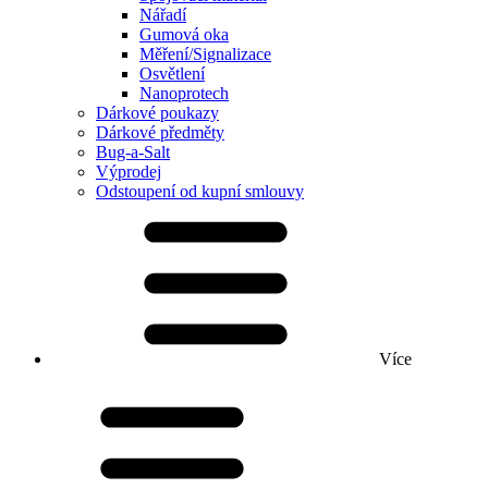
Nářadí
Gumová oka
Měření/Signalizace
Osvětlení
Nanoprotech
Dárkové poukazy
Dárkové předměty
Bug-a-Salt
Výprodej
Odstoupení od kupní smlouvy
Více