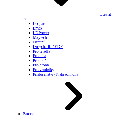
Otevřít
menu
Leopard
Emax
LDPower
Maytech
Ostatní
Dmychadla / EDF
Pro letadla
Pro auta
Pro lodě
Pro drony
Pro vrtulníky
Příslušenství / Náhradní díly
Baterie