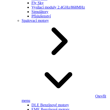
Fly Sky
Vysílací moduly 2.4GHz/868MHz
Simulátory
Příslušenství
Spalovací motory
Otevřít
menu
DLE Benzínové motory
EME Benzínové motory