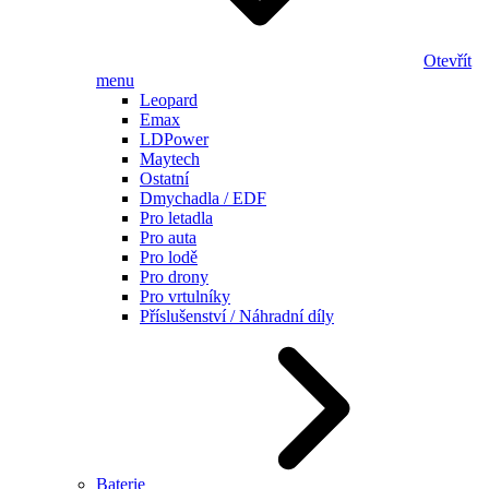
Otevřít
menu
Leopard
Emax
LDPower
Maytech
Ostatní
Dmychadla / EDF
Pro letadla
Pro auta
Pro lodě
Pro drony
Pro vrtulníky
Příslušenství / Náhradní díly
Baterie