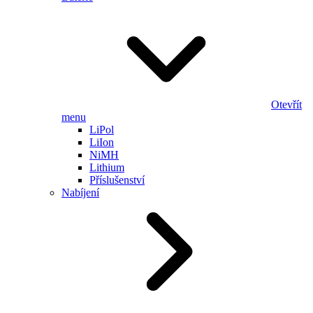
Otevřít
menu
LiPol
LiIon
NiMH
Lithium
Příslušenství
Nabíjení