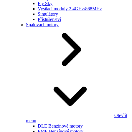
Fly Sky
Vysílací moduly 2.4GHz/868MHz
Simulátory
Příslušenství
Spalovací motory
Otevřít
menu
DLE Benzínové motory
EME Benzínové motory