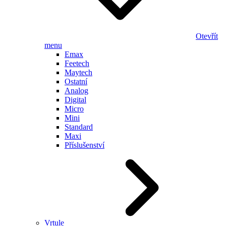
Otevřít
menu
Emax
Feetech
Maytech
Ostatní
Analog
Digital
Micro
Mini
Standard
Maxi
Příslušenství
Vrtule