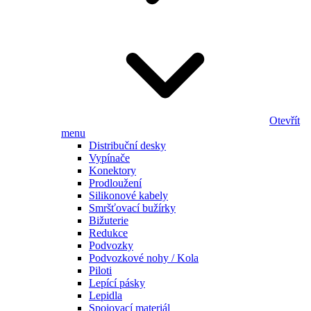
Otevřít
menu
Distribuční desky
Vypínače
Konektory
Prodloužení
Silikonové kabely
Smršťovací bužírky
Bižuterie
Redukce
Podvozky
Podvozkové nohy / Kola
Piloti
Lepící pásky
Lepidla
Spojovací materiál