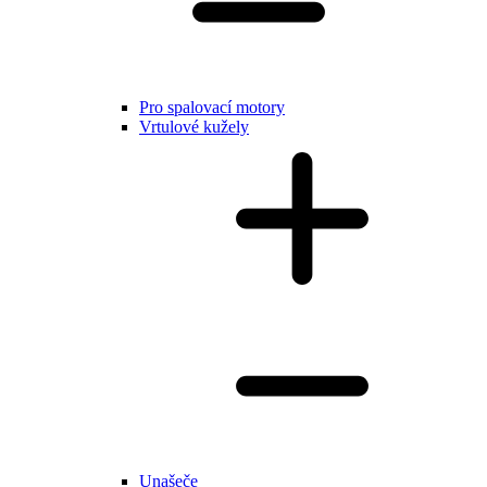
Pro spalovací motory
Vrtulové kužely
Unašeče