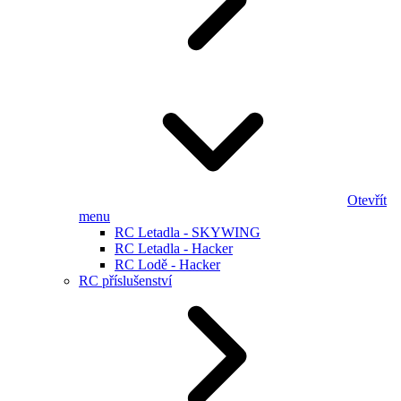
Otevřít
menu
RC Letadla - SKYWING
RC Letadla - Hacker
RC Lodě - Hacker
RC příslušenství