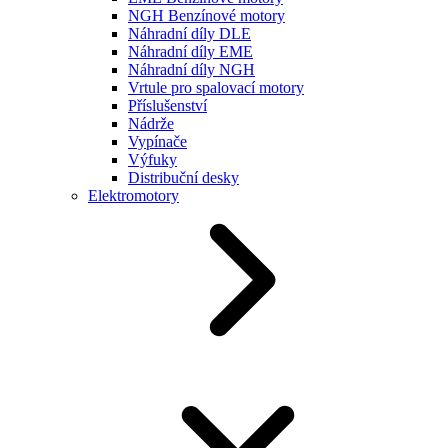
NGH Benzínové motory
Náhradní díly DLE
Náhradní díly EME
Náhradní díly NGH
Vrtule pro spalovací motory
Příslušenství
Nádrže
Vypínače
Výfuky
Distribuční desky
Elektromotory