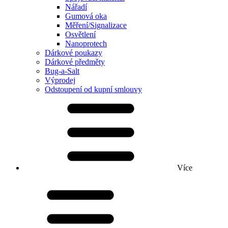
Nářadí
Gumová oka
Měření/Signalizace
Osvětlení
Nanoprotech
Dárkové poukazy
Dárkové předměty
Bug-a-Salt
Výprodej
Odstoupení od kupní smlouvy
Více