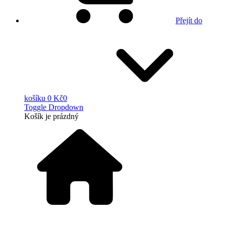
Přejít do
košíku
0 Kč
0
Toggle Dropdown
Košík
je prázdný