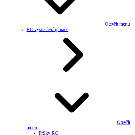
Otevřít menu
RC vysílače/přijímače
Otevřít
menu
FrSky RC