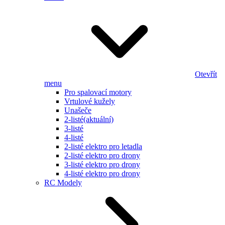
Otevřít
menu
Pro spalovací motory
Vrtulové kužely
Unašeče
2-listé
(aktuální)
3-listé
4-listé
2-listé elektro pro letadla
2-listé elektro pro drony
3-listé elektro pro drony
4-listé elektro pro drony
RC Modely