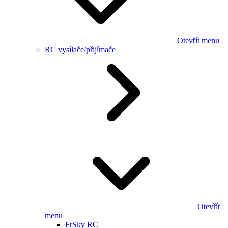
Otevřít menu
RC vysílače/přijímače
Otevřít
menu
FrSky RC