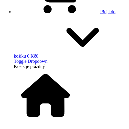
Přejít do
košíku
0 Kč
0
Toggle Dropdown
Košík
je prázdný