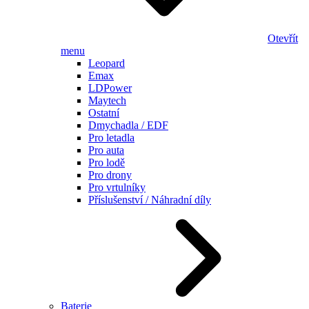
Otevřít
menu
Leopard
Emax
LDPower
Maytech
Ostatní
Dmychadla / EDF
Pro letadla
Pro auta
Pro lodě
Pro drony
Pro vrtulníky
Příslušenství / Náhradní díly
Baterie