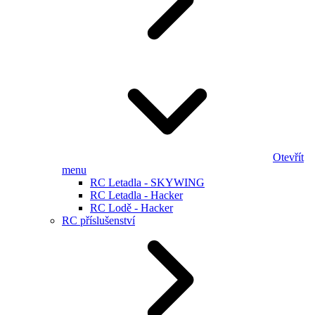
Otevřít
menu
RC Letadla - SKYWING
RC Letadla - Hacker
RC Lodě - Hacker
RC příslušenství