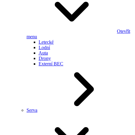
Otevřít
menu
Letecké
Lodní
Auta
Drony
Externí BEC
Serva