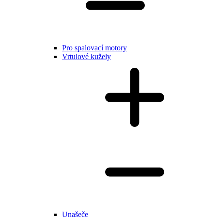
Pro spalovací motory
Vrtulové kužely
Unašeče