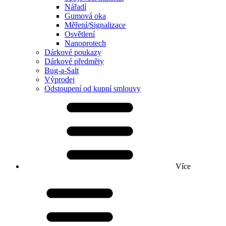
Nářadí
Gumová oka
Měření/Signalizace
Osvětlení
Nanoprotech
Dárkové poukazy
Dárkové předměty
Bug-a-Salt
Výprodej
Odstoupení od kupní smlouvy
Více