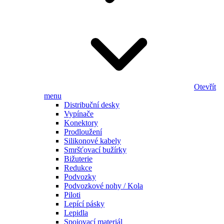
Otevřít
menu
Distribuční desky
Vypínače
Konektory
Prodloužení
Silikonové kabely
Smršťovací bužírky
Bižuterie
Redukce
Podvozky
Podvozkové nohy / Kola
Piloti
Lepící pásky
Lepidla
Spojovací materiál