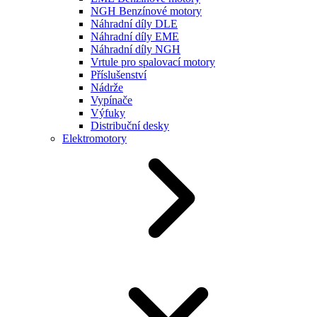
NGH Benzínové motory
Náhradní díly DLE
Náhradní díly EME
Náhradní díly NGH
Vrtule pro spalovací motory
Příslušenství
Nádrže
Vypínače
Výfuky
Distribuční desky
Elektromotory