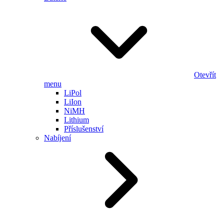
Otevřít
menu
LiPol
LiIon
NiMH
Lithium
Příslušenství
Nabíjení