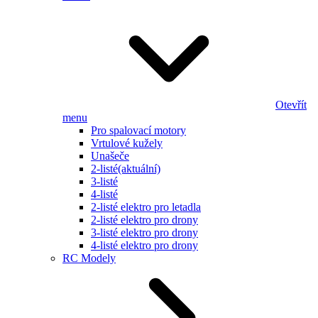
Otevřít
menu
Pro spalovací motory
Vrtulové kužely
Unašeče
2-listé
(aktuální)
3-listé
4-listé
2-listé elektro pro letadla
2-listé elektro pro drony
3-listé elektro pro drony
4-listé elektro pro drony
RC Modely