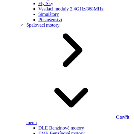
Fly Sky
Vysílací moduly 2.4GHz/868MHz
Simulátory
Příslušenství
Spalovací motory
Otevřít
menu
DLE Benzínové motory
EME Benzínové motory