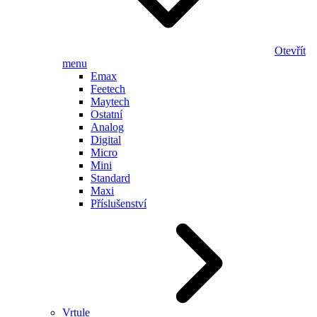
Otevřít
menu
Emax
Feetech
Maytech
Ostatní
Analog
Digital
Micro
Mini
Standard
Maxi
Příslušenství
Vrtule