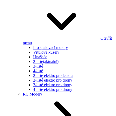
Otevřít
menu
Pro spalovací motory
Vrtulové kužely
Unašeče
2-listé
(aktuální)
3-listé
4-listé
2-listé elektro pro letadla
2-listé elektro pro drony
3-listé elektro pro drony
4-listé elektro pro drony
RC Modely