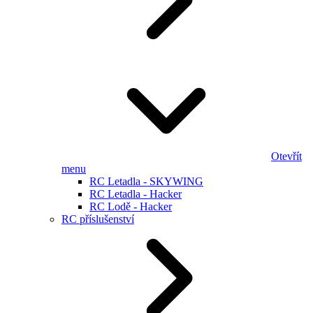
Otevřít
menu
RC Letadla - SKYWING
RC Letadla - Hacker
RC Lodě - Hacker
RC příslušenství