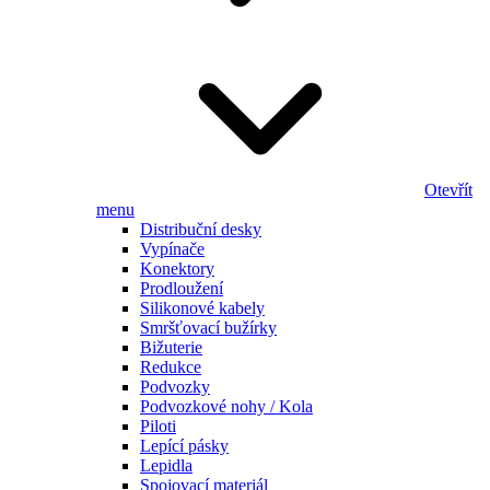
Otevřít
menu
Distribuční desky
Vypínače
Konektory
Prodloužení
Silikonové kabely
Smršťovací bužírky
Bižuterie
Redukce
Podvozky
Podvozkové nohy / Kola
Piloti
Lepící pásky
Lepidla
Spojovací materiál