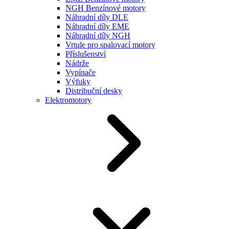
NGH Benzínové motory
Náhradní díly DLE
Náhradní díly EME
Náhradní díly NGH
Vrtule pro spalovací motory
Příslušenství
Nádrže
Vypínače
Výfuky
Distribuční desky
Elektromotory