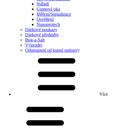
Nářadí
Gumová oka
Měření/Signalizace
Osvětlení
Nanoprotech
Dárkové poukazy
Dárkové předměty
Bug-a-Salt
Výprodej
Odstoupení od kupní smlouvy
Více