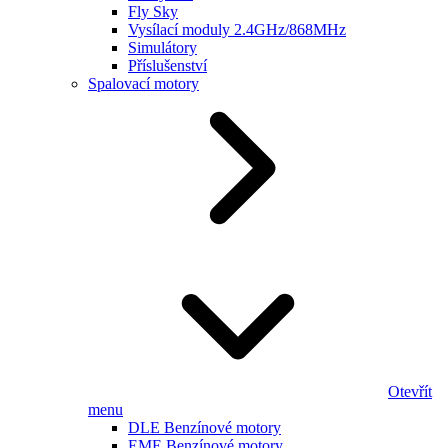
Fly Sky
Vysílací moduly 2.4GHz/868MHz
Simulátory
Příslušenství
Spalovací motory
Otevřít
menu
DLE Benzínové motory
EME Benzínové motory