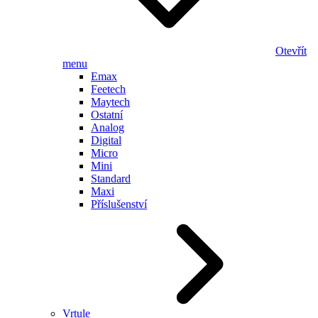
Otevřít
menu
Emax
Feetech
Maytech
Ostatní
Analog
Digital
Micro
Mini
Standard
Maxi
Příslušenství
Vrtule