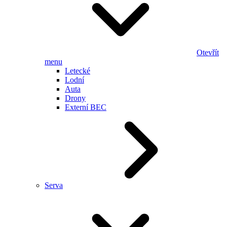
Otevřít
menu
Letecké
Lodní
Auta
Drony
Externí BEC
Serva