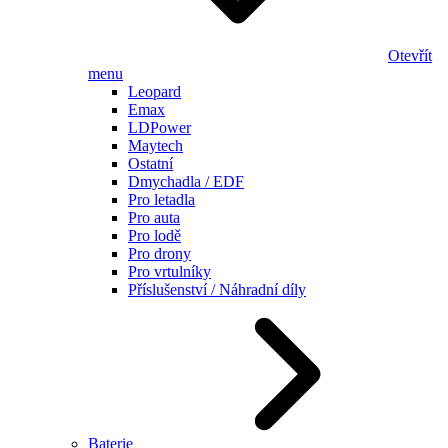
Otevřít
menu
Leopard
Emax
LDPower
Maytech
Ostatní
Dmychadla / EDF
Pro letadla
Pro auta
Pro lodě
Pro drony
Pro vrtulníky
Příslušenství / Náhradní díly
Baterie