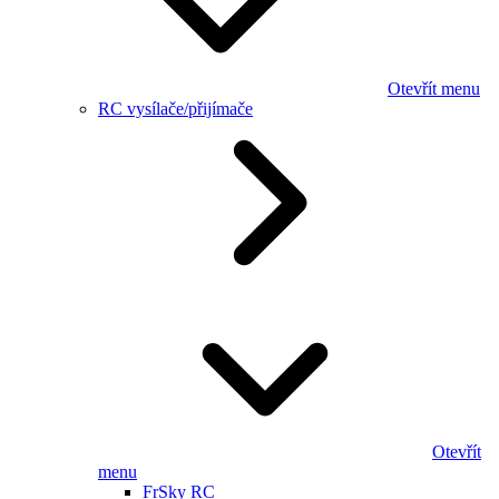
Otevřít menu
RC vysílače/přijímače
Otevřít
menu
FrSky RC