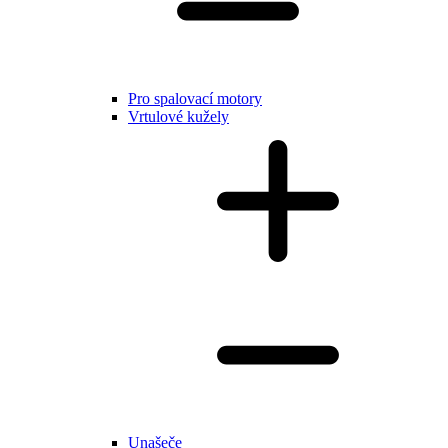
Pro spalovací motory
Vrtulové kužely
Unašeče