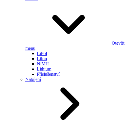
Otevřít
menu
LiPol
LiIon
NiMH
Lithium
Příslušenství
Nabíjení