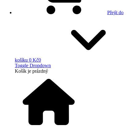
Přejít do
košíku
0 Kč
0
Toggle Dropdown
Košík
je prázdný