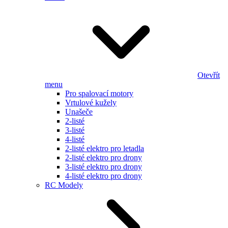
Otevřít
menu
Pro spalovací motory
Vrtulové kužely
Unašeče
2-listé
3-listé
4-listé
2-listé elektro pro letadla
2-listé elektro pro drony
3-listé elektro pro drony
4-listé elektro pro drony
RC Modely