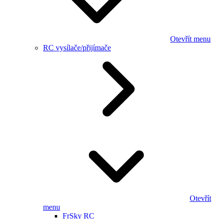
Otevřít menu
RC vysílače/přijímače
Otevřít
menu
FrSky RC