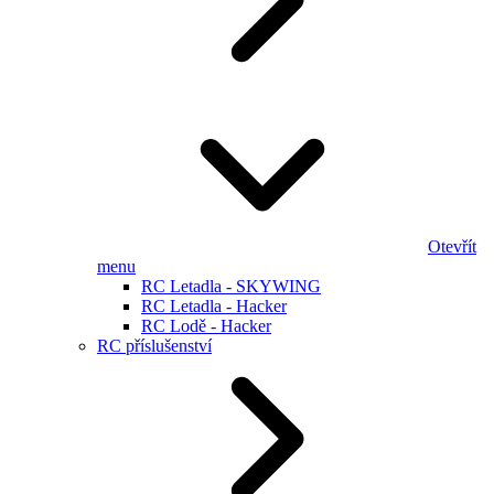
Otevřít
menu
RC Letadla - SKYWING
RC Letadla - Hacker
RC Lodě - Hacker
RC příslušenství