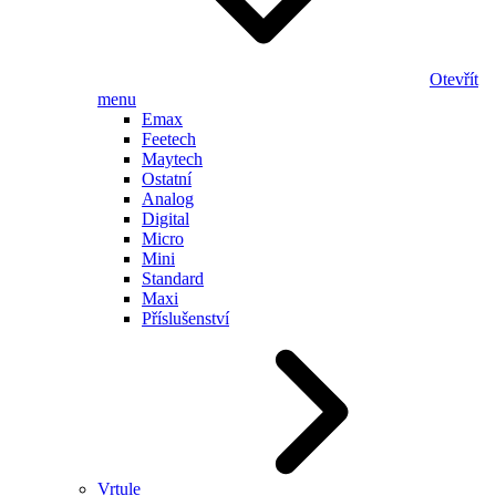
Otevřít
menu
Emax
Feetech
Maytech
Ostatní
Analog
Digital
Micro
Mini
Standard
Maxi
Příslušenství
Vrtule