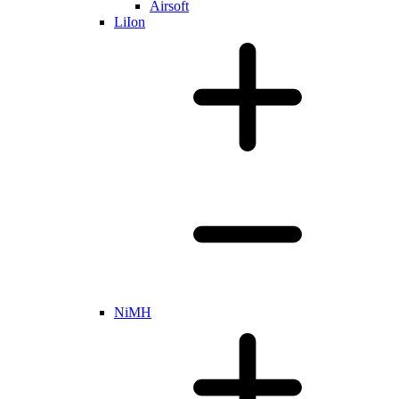
Airsoft
LiIon
NiMH