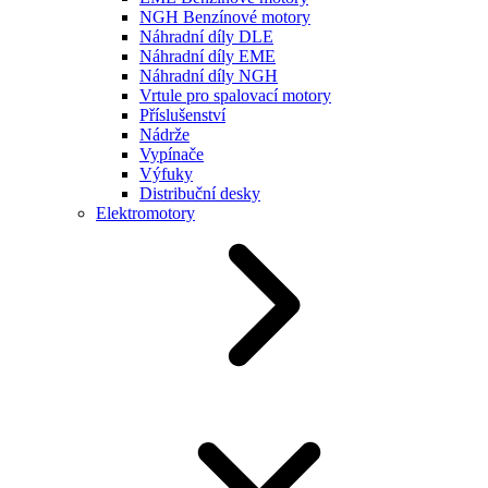
NGH Benzínové motory
Náhradní díly DLE
Náhradní díly EME
Náhradní díly NGH
Vrtule pro spalovací motory
Příslušenství
Nádrže
Vypínače
Výfuky
Distribuční desky
Elektromotory