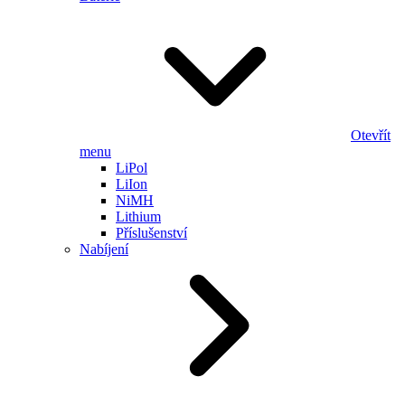
Otevřít
menu
LiPol
LiIon
NiMH
Lithium
Příslušenství
Nabíjení