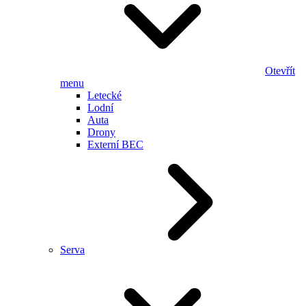
Otevřít
menu
Letecké
Lodní
Auta
Drony
Externí BEC
Serva