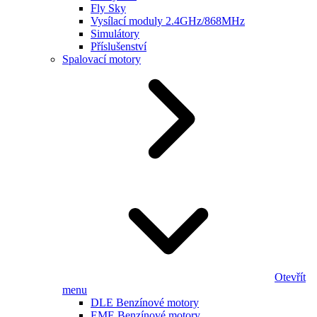
Fly Sky
Vysílací moduly 2.4GHz/868MHz
Simulátory
Příslušenství
Spalovací motory
Otevřít
menu
DLE Benzínové motory
EME Benzínové motory