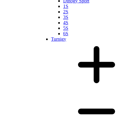
Dinogy Sport
1S
2S
3S
4S
5S
6S
Turnigy