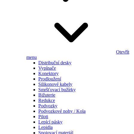
Otevřít
menu
Distribuční desky
Vypínače
Konektory
Prodloužení
Silikonové kabely
Smršťovací bužírky
Bižuterie
Redukce
Podvozky
Podvozkové nohy / Kola
Piloti
Lepící pásky
Lepidla
Spojovací materiál