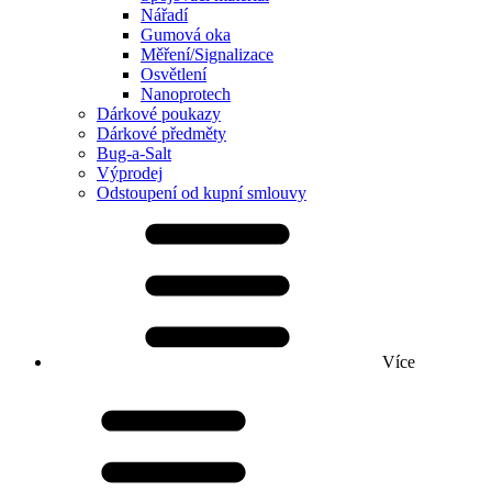
Nářadí
Gumová oka
Měření/Signalizace
Osvětlení
Nanoprotech
Dárkové poukazy
Dárkové předměty
Bug-a-Salt
Výprodej
Odstoupení od kupní smlouvy
Více