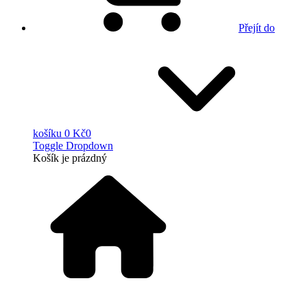
Přejít do
košíku
0 Kč
0
Toggle Dropdown
Košík
je prázdný