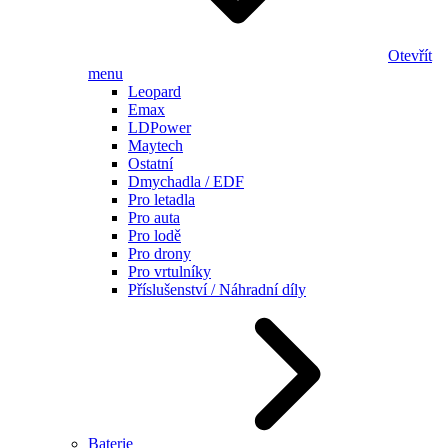
Otevřít
menu
Leopard
Emax
LDPower
Maytech
Ostatní
Dmychadla / EDF
Pro letadla
Pro auta
Pro lodě
Pro drony
Pro vrtulníky
Příslušenství / Náhradní díly
Baterie