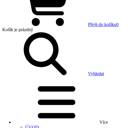
Přejít do košíku
0
Košík
je prázdný
Vyhledat
Více
ÚVOD