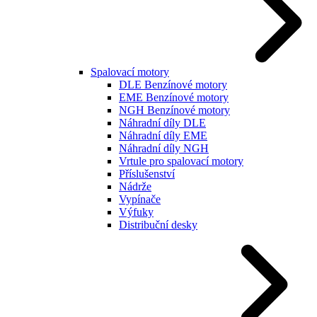
Spalovací motory
DLE Benzínové motory
EME Benzínové motory
NGH Benzínové motory
Náhradní díly DLE
Náhradní díly EME
Náhradní díly NGH
Vrtule pro spalovací motory
Příslušenství
Nádrže
Vypínače
Výfuky
Distribuční desky