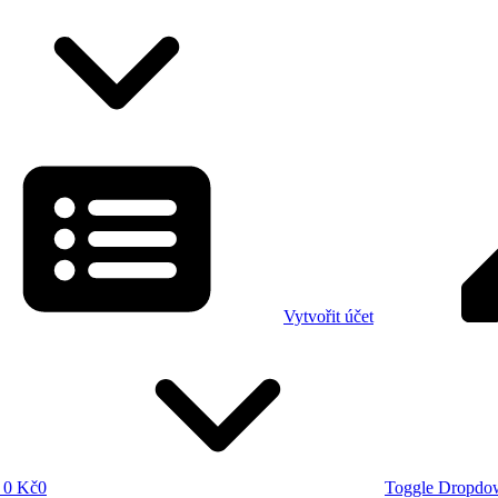
Vytvořit účet
0 Kč
0
Toggle Dropdo