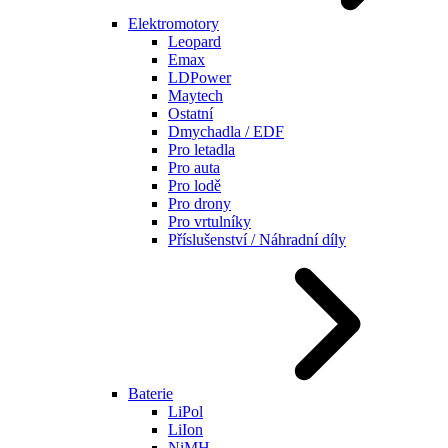
Elektromotory
Leopard
Emax
LDPower
Maytech
Ostatní
Dmychadla / EDF
Pro letadla
Pro auta
Pro lodě
Pro drony
Pro vrtulníky
Příslušenství / Náhradní díly
Baterie
LiPol
LiIon
NiMH