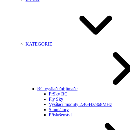
KATEGORIE
RC vysílače/přijímače
FrSky RC
Fly Sky
Vysílací moduly 2.4GHz/868MHz
Simulátory
Příslušenství