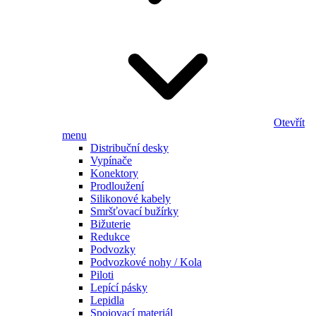
Otevřít
menu
Distribuční desky
Vypínače
Konektory
Prodloužení
Silikonové kabely
Smršťovací bužírky
Bižuterie
Redukce
Podvozky
Podvozkové nohy / Kola
Piloti
Lepící pásky
Lepidla
Spojovací materiál