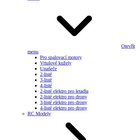
Otevřít
menu
Pro spalovací motory
Vrtulové kužely
Unašeče
2-listé
3-listé
4-listé
2-listé elektro pro letadla
2-listé elektro pro drony
3-listé elektro pro drony
4-listé elektro pro drony
RC Modely