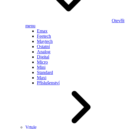
Otevřít
menu
Emax
Feetech
Maytech
Ostatní
Analog
Digital
Micro
Mini
Standard
Maxi
Příslušenství
Vrtule