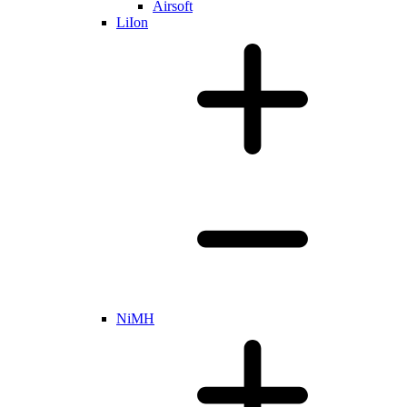
Airsoft
LiIon
NiMH