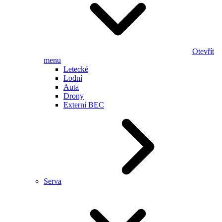
Otevřít
menu
Letecké
Lodní
Auta
Drony
Externí BEC
Serva