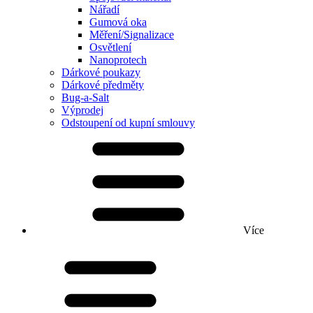
Nářadí
Gumová oka
Měření/Signalizace
Osvětlení
Nanoprotech
Dárkové poukazy
Dárkové předměty
Bug-a-Salt
Výprodej
Odstoupení od kupní smlouvy
Více