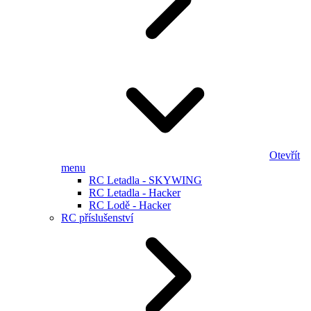
Otevřít
menu
RC Letadla - SKYWING
RC Letadla - Hacker
RC Lodě - Hacker
RC příslušenství