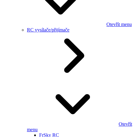
Otevřít menu
RC vysílače/přijímače
Otevřít
menu
FrSky RC