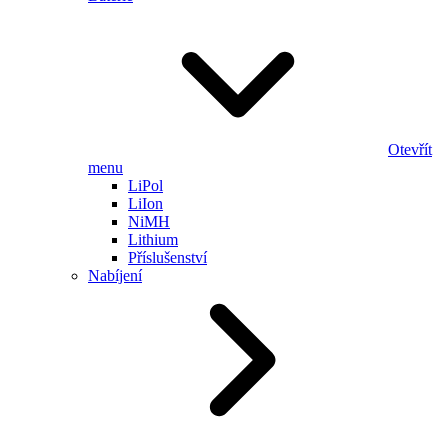
Otevřít
menu
LiPol
LiIon
NiMH
Lithium
Příslušenství
Nabíjení