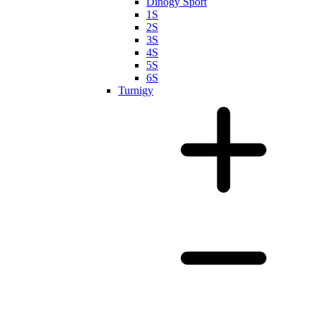
Dinogy Sport
1S
2S
3S
4S
5S
6S
Turnigy