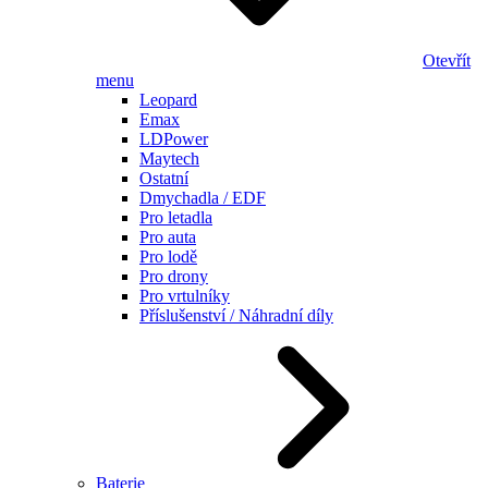
Otevřít
menu
Leopard
Emax
LDPower
Maytech
Ostatní
Dmychadla / EDF
Pro letadla
Pro auta
Pro lodě
Pro drony
Pro vrtulníky
Příslušenství / Náhradní díly
Baterie