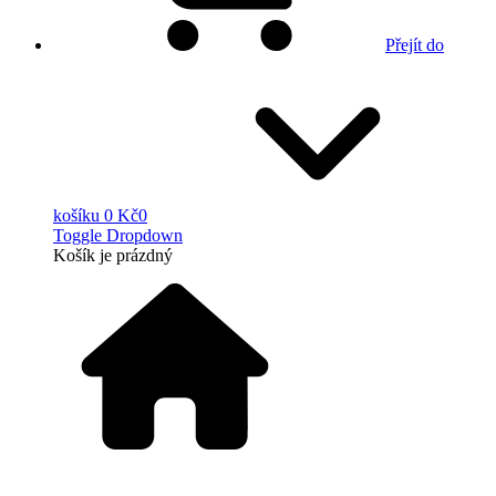
Přejít do
košíku
0 Kč
0
Toggle Dropdown
Košík
je prázdný