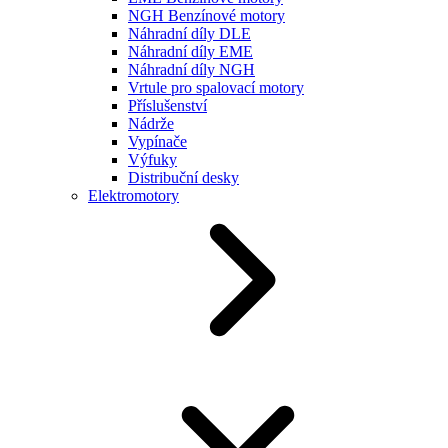
NGH Benzínové motory
Náhradní díly DLE
Náhradní díly EME
Náhradní díly NGH
Vrtule pro spalovací motory
Příslušenství
Nádrže
Vypínače
Výfuky
Distribuční desky
Elektromotory