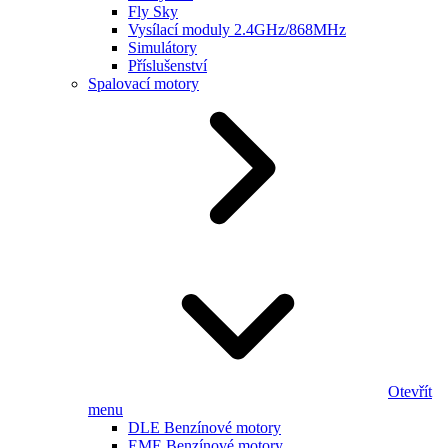
Fly Sky
Vysílací moduly 2.4GHz/868MHz
Simulátory
Příslušenství
Spalovací motory
Otevřít
menu
DLE Benzínové motory
EME Benzínové motory