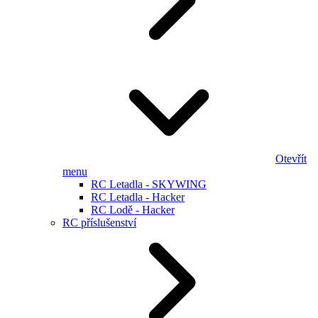
Otevřít
menu
RC Letadla - SKYWING
RC Letadla - Hacker
RC Lodě - Hacker
RC příslušenství