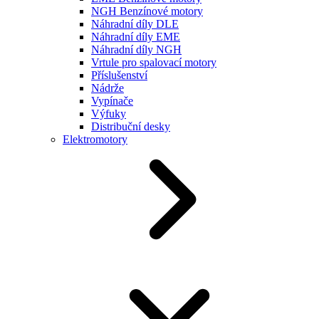
NGH Benzínové motory
Náhradní díly DLE
Náhradní díly EME
Náhradní díly NGH
Vrtule pro spalovací motory
Příslušenství
Nádrže
Vypínače
Výfuky
Distribuční desky
Elektromotory