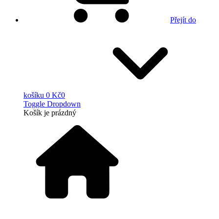
Přejít do
košíku
0 Kč
0
Toggle Dropdown
Košík
je prázdný