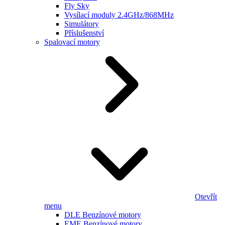
Fly Sky
Vysílací moduly 2.4GHz/868MHz
Simulátory
Příslušenství
Spalovací motory
Otevřít
menu
DLE Benzínové motory
EME Benzínové motory