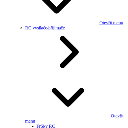
Otevřít menu
RC vysílače/přijímače
Otevřít
menu
FrSky RC