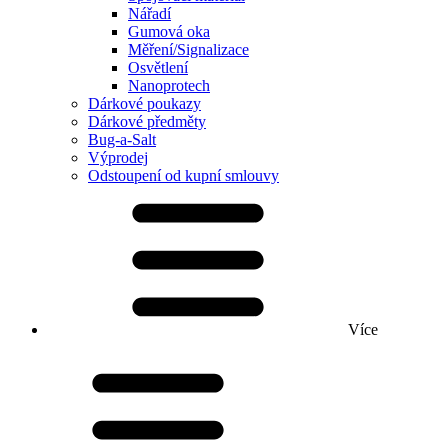
Nářadí
Gumová oka
Měření/Signalizace
Osvětlení
Nanoprotech
Dárkové poukazy
Dárkové předměty
Bug-a-Salt
Výprodej
Odstoupení od kupní smlouvy
Více