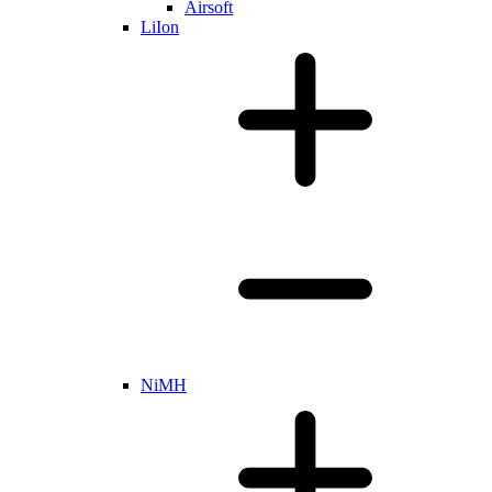
Airsoft
LiIon
NiMH