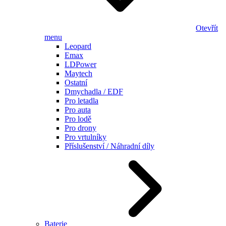
Otevřít
menu
Leopard
Emax
LDPower
Maytech
Ostatní
Dmychadla / EDF
Pro letadla
Pro auta
Pro lodě
Pro drony
Pro vrtulníky
Příslušenství / Náhradní díly
Baterie