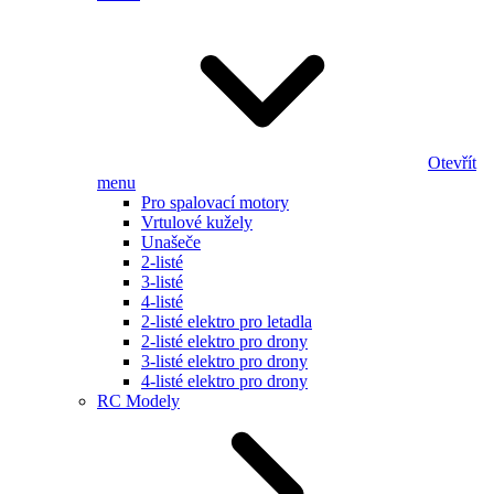
Otevřít
menu
Pro spalovací motory
Vrtulové kužely
Unašeče
2-listé
3-listé
4-listé
2-listé elektro pro letadla
2-listé elektro pro drony
3-listé elektro pro drony
4-listé elektro pro drony
RC Modely