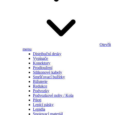
Otevřít
menu
Distribuční desky
Vypínače
Konektory
Prodloužení
Silikonové kabely
Smršťovací bužírky
Bižuterie
Redukce
Podvozky
Podvozkové nohy / Kola
Piloti
Lepící pásky
Lepidla
Spojovací materiál