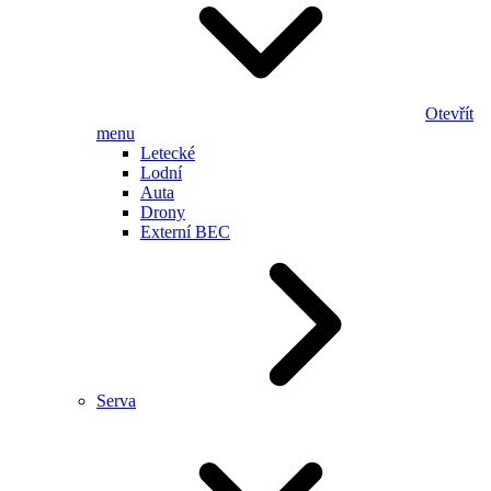
Otevřít
menu
Letecké
Lodní
Auta
Drony
Externí BEC
Serva