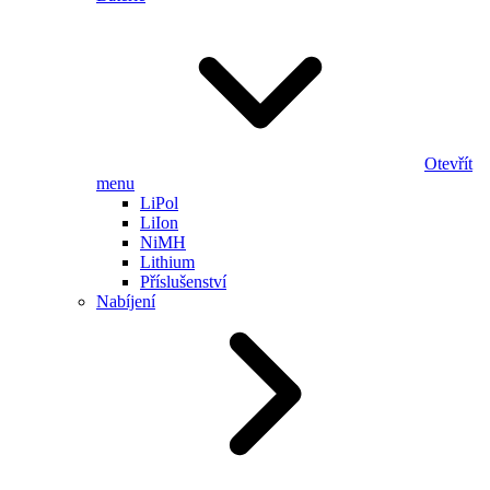
Otevřít
menu
LiPol
LiIon
NiMH
Lithium
Příslušenství
Nabíjení