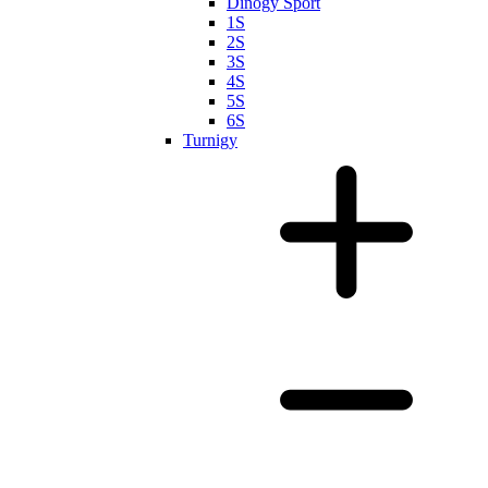
Dinogy Sport
1S
2S
3S
4S
5S
6S
Turnigy