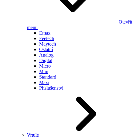
Otevřít
menu
Emax
Feetech
Maytech
Ostatní
Analog
Digital
Micro
Mini
Standard
Maxi
Příslušenství
Vrtule