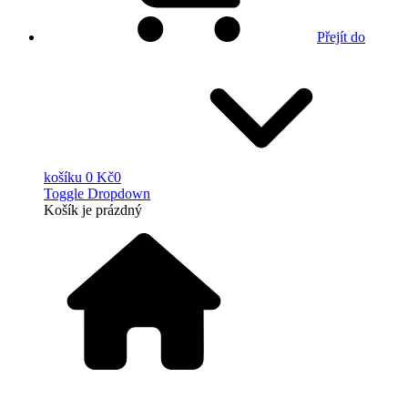
Přejít do
košíku
0 Kč
0
Toggle Dropdown
Košík
je prázdný