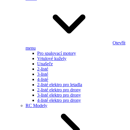
Otevřít
menu
Pro spalovací motory
Vrtulové kužely
Unašeče
2-listé
3-listé
4-listé
2-listé elektro pro letadla
2-listé elektro pro drony
3-listé elektro pro drony
4-listé elektro pro drony
RC Modely