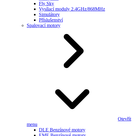
Fly Sky
Vysílací moduly 2.4GHz/868MHz
Simulátory
Příslušenství
Spalovací motory
Otevřít
menu
DLE Benzínové motory
EME Benzínové motory