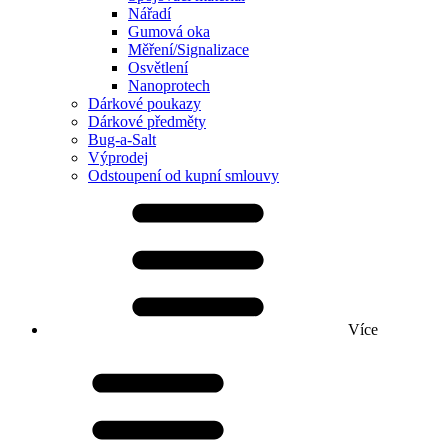
Nářadí
Gumová oka
Měření/Signalizace
Osvětlení
Nanoprotech
Dárkové poukazy
Dárkové předměty
Bug-a-Salt
Výprodej
Odstoupení od kupní smlouvy
Více