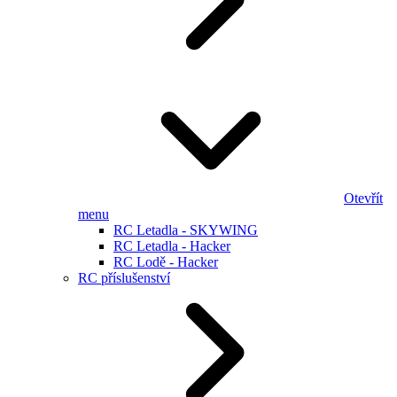
Otevřít
menu
RC Letadla - SKYWING
RC Letadla - Hacker
RC Lodě - Hacker
RC příslušenství