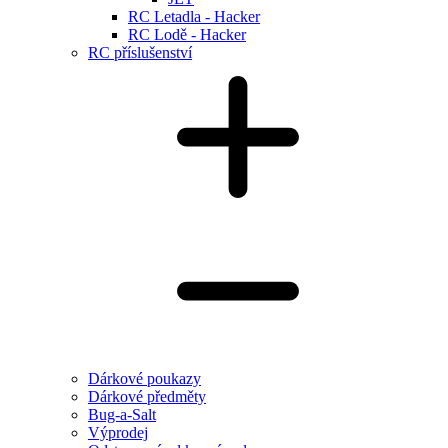
RC Letadla - Hacker
RC Lodě - Hacker
RC příslušenství
Dárkové poukazy
Dárkové předměty
Bug-a-Salt
Výprodej