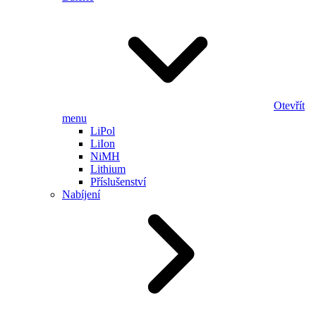
Otevřít
menu
LiPol
LiIon
NiMH
Lithium
Příslušenství
Nabíjení