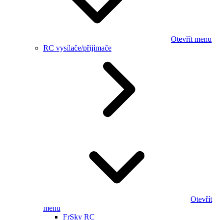
Otevřít menu
RC vysílače/přijímače
Otevřít
menu
FrSky RC