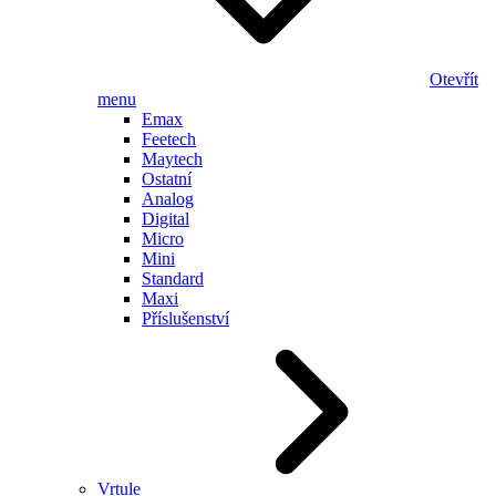
Otevřít
menu
Emax
Feetech
Maytech
Ostatní
Analog
Digital
Micro
Mini
Standard
Maxi
Příslušenství
Vrtule