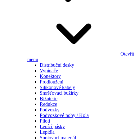
Otevřít
menu
Distribuční desky
Vypínače
Konektory
Prodloužení
Silikonové kabely
Smršťovací bužírky
Bižuterie
Redukce
Podvozky
Podvozkové nohy / Kola
Piloti
Lepící pásky
Lepidla
Spojovací materiál