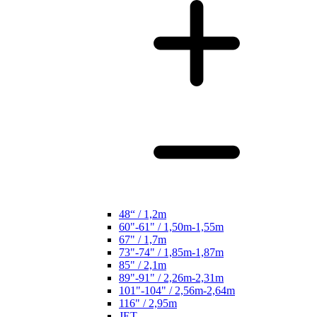
48“ / 1,2m
60"-61" / 1,50m-1,55m
67" / 1,7m
73"-74" / 1,85m-1,87m
85" / 2,1m
89"-91" / 2,26m-2,31m
101"-104" / 2,56m-2,64m
116" / 2,95m
JET