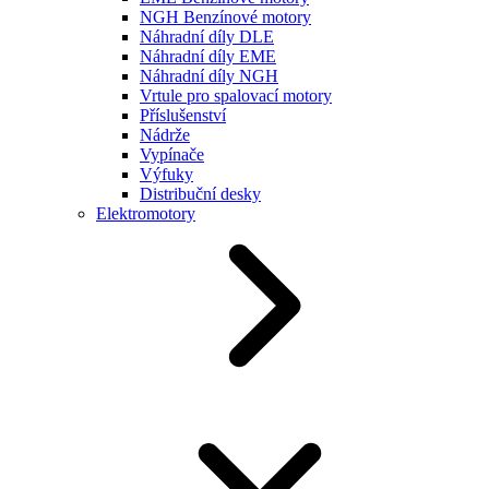
NGH Benzínové motory
Náhradní díly DLE
Náhradní díly EME
Náhradní díly NGH
Vrtule pro spalovací motory
Příslušenství
Nádrže
Vypínače
Výfuky
Distribuční desky
Elektromotory