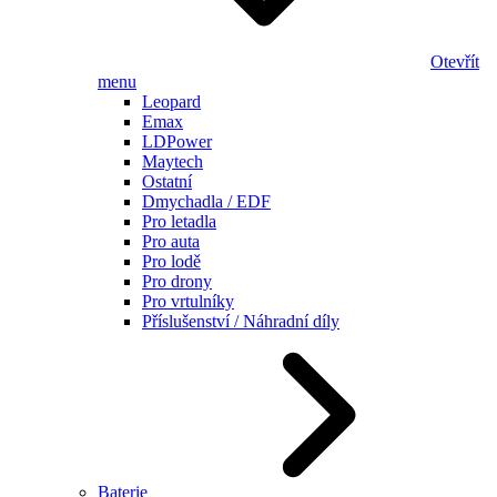
Otevřít
menu
Leopard
Emax
LDPower
Maytech
Ostatní
Dmychadla / EDF
Pro letadla
Pro auta
Pro lodě
Pro drony
Pro vrtulníky
Příslušenství / Náhradní díly
Baterie