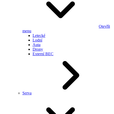
Otevřít
menu
Letecké
Lodní
Auta
Drony
Externí BEC
Serva