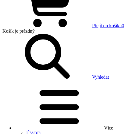
Přejít do košíku
0
Košík
je prázdný
Vyhledat
Více
ÚVOD