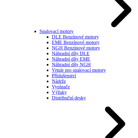
Spalovací motory
DLE Benzínové motory
EME Benzínové motory
NGH Benzínové motory
Náhradní díly DLE
Náhradní díly EME
Náhradní díly NGH
Vrtule pro spalovací motory
Příslušenství
Nádrže
Vypínače
Výfuky
Distribuční desky