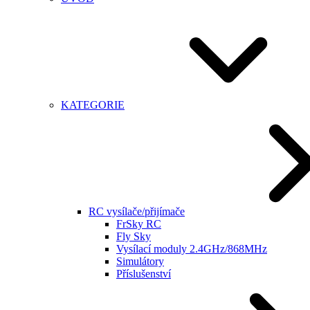
KATEGORIE
RC vysílače/přijímače
FrSky RC
Fly Sky
Vysílací moduly 2.4GHz/868MHz
Simulátory
Příslušenství