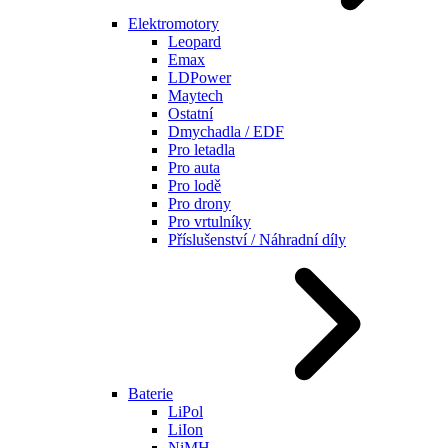
Elektromotory
Leopard
Emax
LDPower
Maytech
Ostatní
Dmychadla / EDF
Pro letadla
Pro auta
Pro lodě
Pro drony
Pro vrtulníky
Příslušenství / Náhradní díly
Baterie
LiPol
LiIon
NiMH