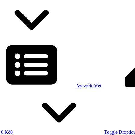
Vytvořit účet
0 Kč
0
Toggle Dropdo