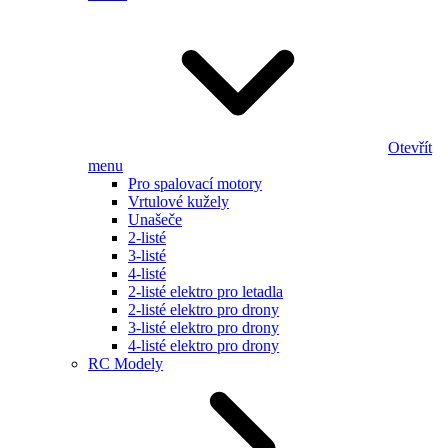
Otevřít
menu
Pro spalovací motory
Vrtulové kužely
Unašeče
2-listé
3-listé
4-listé
2-listé elektro pro letadla
2-listé elektro pro drony
3-listé elektro pro drony
4-listé elektro pro drony
RC Modely