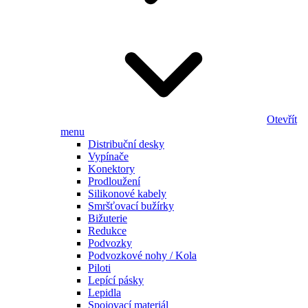
Otevřít
menu
Distribuční desky
Vypínače
Konektory
Prodloužení
Silikonové kabely
Smršťovací bužírky
Bižuterie
Redukce
Podvozky
Podvozkové nohy / Kola
Piloti
Lepící pásky
Lepidla
Spojovací materiál