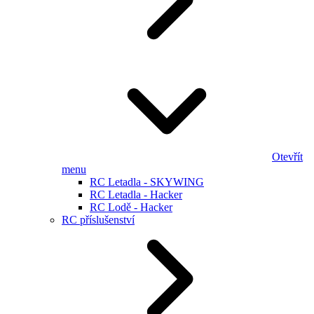
Otevřít
menu
RC Letadla - SKYWING
RC Letadla - Hacker
RC Lodě - Hacker
RC příslušenství