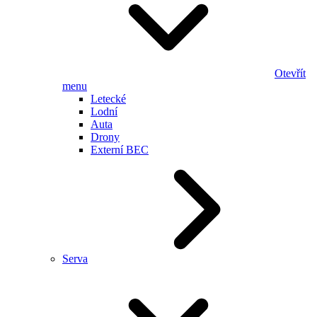
Otevřít
menu
Letecké
Lodní
Auta
Drony
Externí BEC
Serva