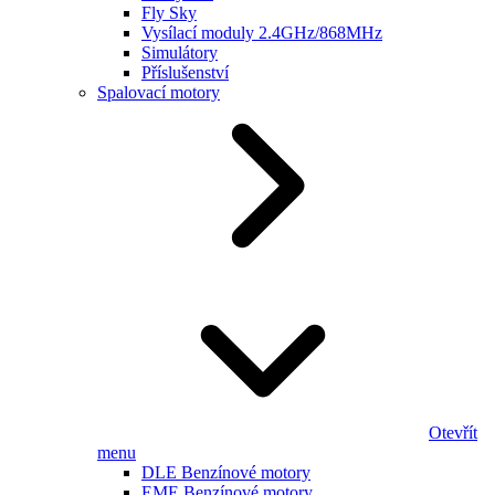
Fly Sky
Vysílací moduly 2.4GHz/868MHz
Simulátory
Příslušenství
Spalovací motory
Otevřít
menu
DLE Benzínové motory
EME Benzínové motory