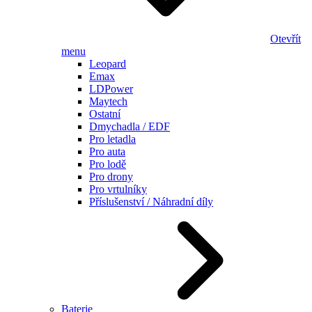
Otevřít
menu
Leopard
Emax
LDPower
Maytech
Ostatní
Dmychadla / EDF
Pro letadla
Pro auta
Pro lodě
Pro drony
Pro vrtulníky
Příslušenství / Náhradní díly
Baterie