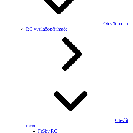
Otevřít menu
RC vysílače/přijímače
Otevřít
menu
FrSky RC