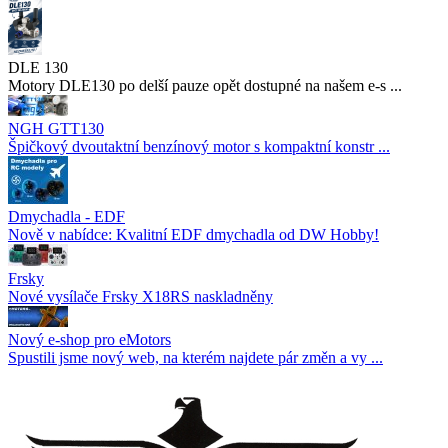
DLE 130
Motory DLE130 po delší pauze opět dostupné na našem e-s ...
NGH GTT130
Špičkový dvoutaktní benzínový motor s kompaktní konstr ...
Dmychadla - EDF
Nově v nabídce: Kvalitní EDF dmychadla od DW Hobby!
Frsky
Nové vysílače Frsky X18RS naskladněny
Nový e-shop pro eMotors
Spustili jsme nový web, na kterém najdete pár změn a vy ...