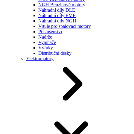
NGH Benzínové motory
Náhradní díly DLE
Náhradní díly EME
Náhradní díly NGH
Vrtule pro spalovací motory
Příslušenství
Nádrže
Vypínače
Výfuky
Distribuční desky
Elektromotory