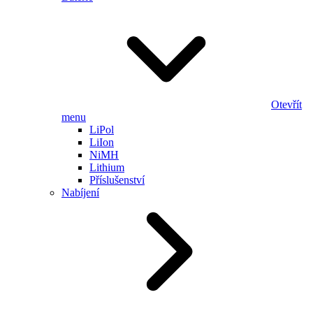
Otevřít
menu
LiPol
LiIon
NiMH
Lithium
Příslušenství
Nabíjení