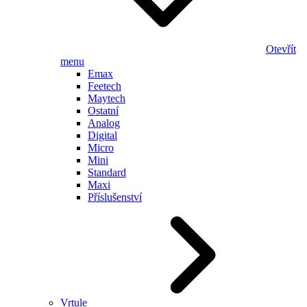
Otevřít
menu
Emax
Feetech
Maytech
Ostatní
Analog
Digital
Micro
Mini
Standard
Maxi
Příslušenství
Vrtule