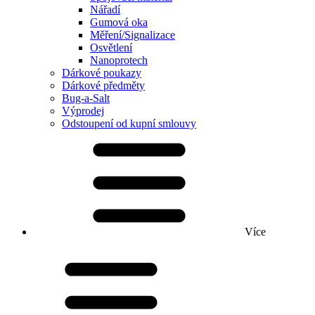
Nářadí
Gumová oka
Měření/Signalizace
Osvětlení
Nanoprotech
Dárkové poukazy
Dárkové předměty
Bug-a-Salt
Výprodej
Odstoupení od kupní smlouvy
Více