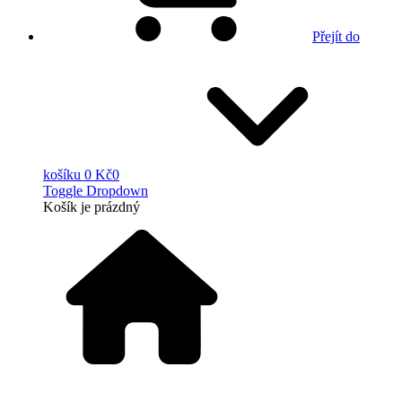
Přejít do
košíku
0 Kč
0
Toggle Dropdown
Košík
je prázdný