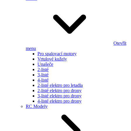
Otevřít
menu
Pro spalovací motory
Vrtulové kužely
Unašeče
2-listé
3-listé
4-listé
2-listé elektro pro letadla
2-listé elektro pro drony
3-listé elektro pro drony
4-listé elektro pro drony
RC Modely