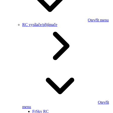
Otevřít menu
RC vysílače/přijímače
Otevřít
menu
FrSky RC