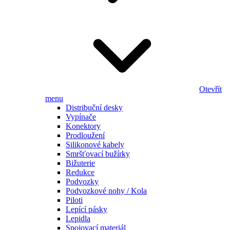
Otevřít
menu
Distribuční desky
Vypínače
Konektory
Prodloužení
Silikonové kabely
Smršťovací bužírky
Bižuterie
Redukce
Podvozky
Podvozkové nohy / Kola
Piloti
Lepící pásky
Lepidla
Spojovací materiál