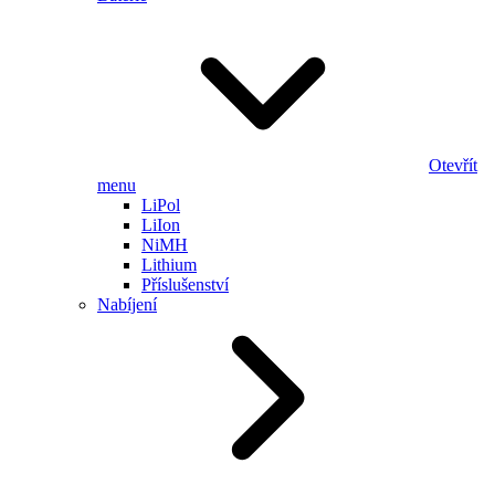
Otevřít
menu
LiPol
LiIon
NiMH
Lithium
Příslušenství
Nabíjení