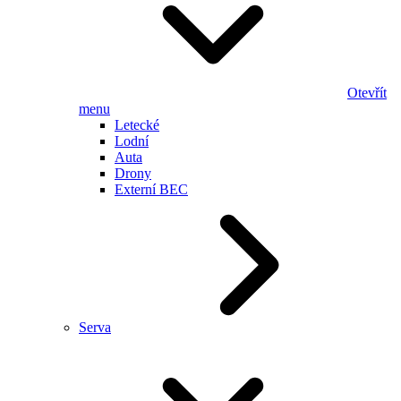
Otevřít
menu
Letecké
Lodní
Auta
Drony
Externí BEC
Serva