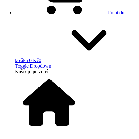
Přejít do
košíku
0 Kč
0
Toggle Dropdown
Košík
je prázdný