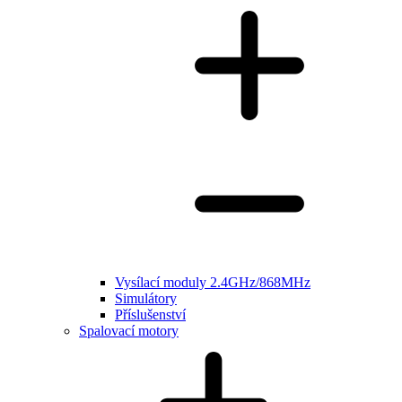
Vysílací moduly 2.4GHz/868MHz
Simulátory
Příslušenství
Spalovací motory