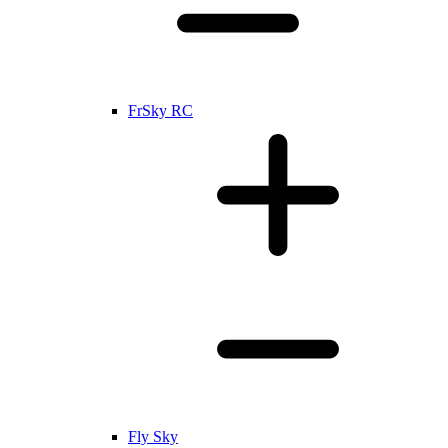
FrSky RC
Fly Sky