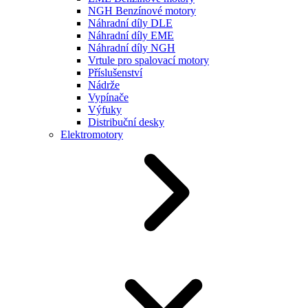
NGH Benzínové motory
Náhradní díly DLE
Náhradní díly EME
Náhradní díly NGH
Vrtule pro spalovací motory
Příslušenství
Nádrže
Vypínače
Výfuky
Distribuční desky
Elektromotory