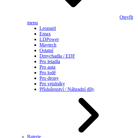
Otevřít
menu
Leopard
Emax
LDPower
Maytech
Ostatní
Dmychadla / EDF
Pro letadla
Pro auta
Pro lodě
Pro drony
Pro vrtulníky
Příslušenství / Náhradní díly
Baterie