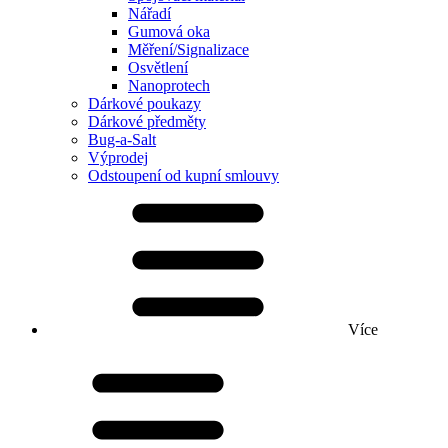
Nářadí
Gumová oka
Měření/Signalizace
Osvětlení
Nanoprotech
Dárkové poukazy
Dárkové předměty
Bug-a-Salt
Výprodej
Odstoupení od kupní smlouvy
Více