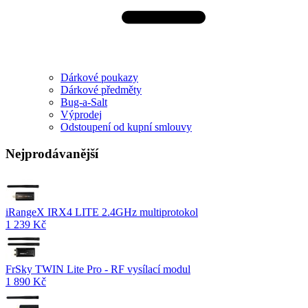
Dárkové poukazy
Dárkové předměty
Bug-a-Salt
Výprodej
Odstoupení od kupní smlouvy
Nejprodávanější
iRangeX IRX4 LITE 2.4GHz multiprotokol
1 239 Kč
FrSky TWIN Lite Pro - RF vysílací modul
1 890 Kč