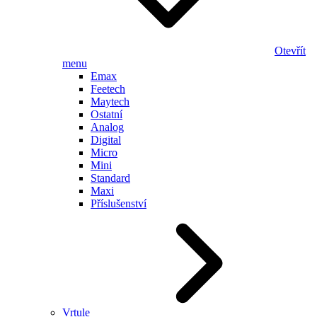
Otevřít
menu
Emax
Feetech
Maytech
Ostatní
Analog
Digital
Micro
Mini
Standard
Maxi
Příslušenství
Vrtule