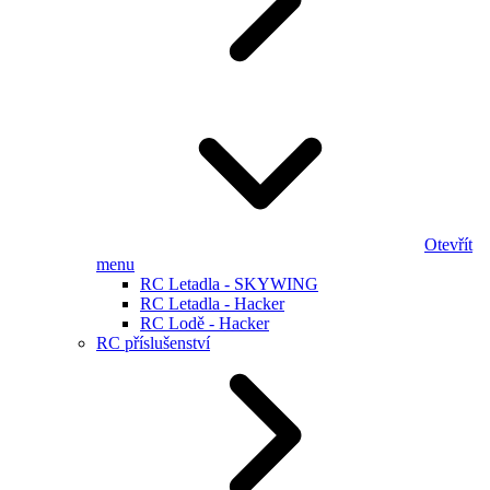
Otevřít
menu
RC Letadla - SKYWING
RC Letadla - Hacker
RC Lodě - Hacker
RC příslušenství