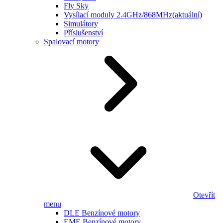
Fly Sky
Vysílací moduly 2.4GHz/868MHz
(aktuální)
Simulátory
Příslušenství
Spalovací motory
Otevřít
menu
DLE Benzínové motory
EME Benzínové motory