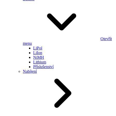
Otevřít
menu
LiPol
LiIon
NiMH
Lithium
Příslušenství
Nabíjení