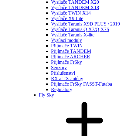
Vysílače TANDEM X20
Vysílače TANDEM X18
Vysílače TWIN X14
Vysílače X9 Lite
Vysílače Taranis X9D PLUS / 2019
Vysílače Taranis Q X7/Q X7S
Vysílače Taranis X-lite
Vysílací moduly
Přijímače TWIN
Přijímače TANDEM
Přijímače ARCHER
Přijímače FrSky
Senzory
Příslušenství
RX a TX antény
Přijímače FrSky FASST-Futaba
Regulátory
Fly Sky