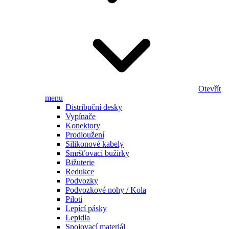
Otevřít
menu
Distribuční desky
Vypínače
Konektory
Prodloužení
Silikonové kabely
Smršťovací bužírky
Bižuterie
Redukce
Podvozky
Podvozkové nohy / Kola
Piloti
Lepící pásky
Lepidla
Spojovací materiál