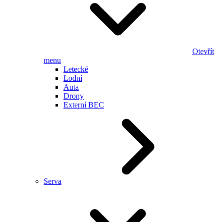
Otevřít
menu
Letecké
Lodní
Auta
Drony
Externí BEC
Serva