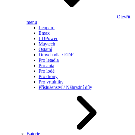
Otevřít
menu
Leopard
Emax
LDPower
Maytech
Ostatní
Dmychadla / EDF
Pro letadla
Pro auta
Pro lodě
Pro drony
Pro vrtulníky
Příslušenství / Náhradní díly
Baterie