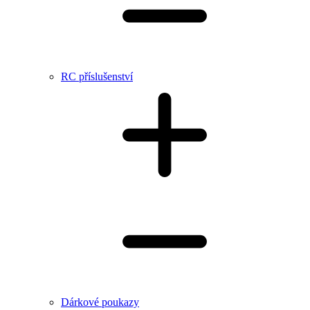
RC příslušenství
Dárkové poukazy