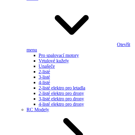
Otevřít
menu
Pro spalovací motory
Vrtulové kužely
Unašeče
2-listé
3-listé
4-listé
2-listé elektro pro letadla
2-listé elektro pro drony
3-listé elektro pro drony
4-listé elektro pro drony
RC Modely