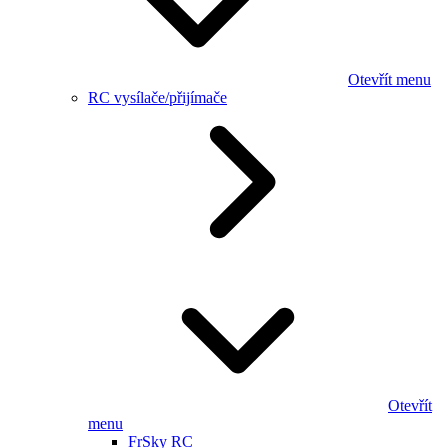
Otevřít menu
RC vysílače/přijímače
Otevřít
menu
FrSky RC