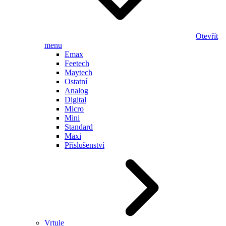
Otevřít
menu
Emax
Feetech
Maytech
Ostatní
Analog
Digital
Micro
Mini
Standard
Maxi
Příslušenství
Vrtule