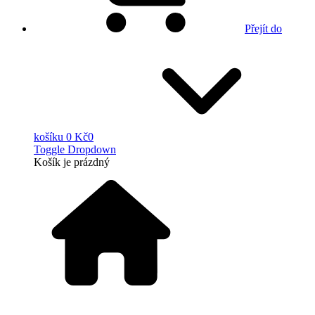
Přejít do
košíku
0 Kč
0
Toggle Dropdown
Košík
je prázdný