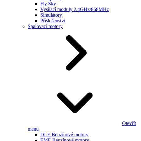
Fly Sky
Vysílací moduly 2.4GHz/868MHz
Simulátory
Příslušenství
Spalovací motory
Otevřít
menu
DLE Benzínové motory
EME Benzínové motory