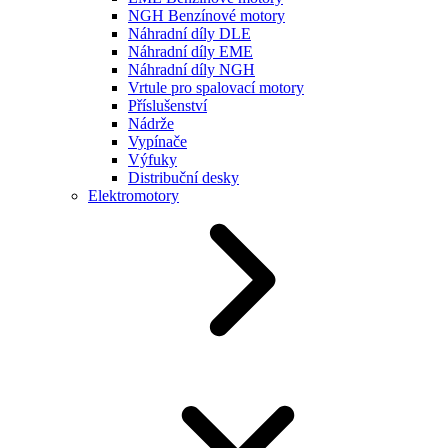
NGH Benzínové motory
Náhradní díly DLE
Náhradní díly EME
Náhradní díly NGH
Vrtule pro spalovací motory
Příslušenství
Nádrže
Vypínače
Výfuky
Distribuční desky
Elektromotory