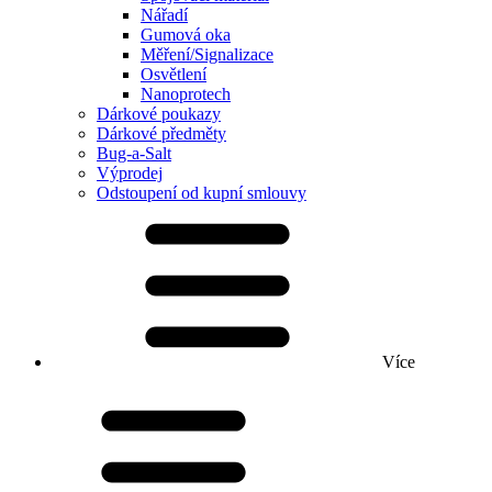
Nářadí
Gumová oka
Měření/Signalizace
Osvětlení
Nanoprotech
Dárkové poukazy
Dárkové předměty
Bug-a-Salt
Výprodej
Odstoupení od kupní smlouvy
Více