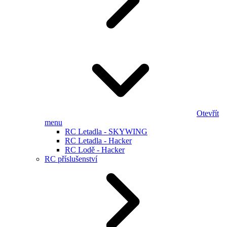
Otevřít
menu
RC Letadla - SKYWING
RC Letadla - Hacker
RC Lodě - Hacker
RC příslušenství