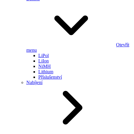
Otevřít
menu
LiPol
LiIon
NiMH
Lithium
Příslušenství
Nabíjení