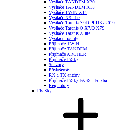
Vysílače TANDEM X20
Vysílače TANDEM X18
Vysílače TWIN X14
Vysílače X9 Lite
Vysílače Taranis X9D PLUS / 2019
Vysílače Taranis Q X7/Q X7S
Vysílače Taranis X-lite
Vysílací moduly
Přijímače TWIN
Přijímače TANDEM
Přijímače ARCHER
Přijímače FrSky
Senzory
Příslušenství
RX a TX antény
Přijímače FrSky FASST-Futaba
Regulátory
Fly Sky