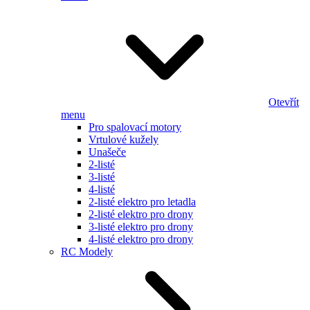
Otevřít
menu
Pro spalovací motory
Vrtulové kužely
Unašeče
2-listé
3-listé
4-listé
2-listé elektro pro letadla
2-listé elektro pro drony
3-listé elektro pro drony
4-listé elektro pro drony
RC Modely