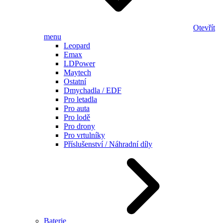
Otevřít
menu
Leopard
Emax
LDPower
Maytech
Ostatní
Dmychadla / EDF
Pro letadla
Pro auta
Pro lodě
Pro drony
Pro vrtulníky
Příslušenství / Náhradní díly
Baterie