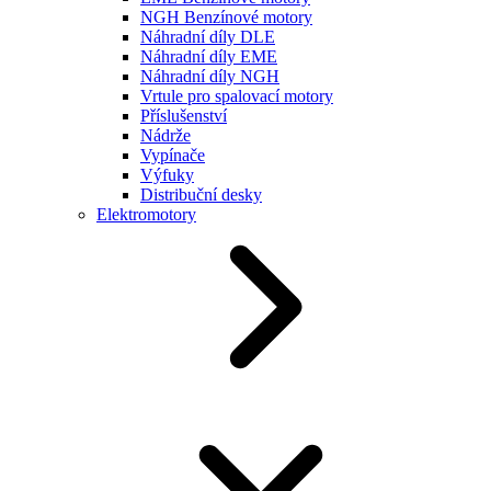
NGH Benzínové motory
Náhradní díly DLE
Náhradní díly EME
Náhradní díly NGH
Vrtule pro spalovací motory
Příslušenství
Nádrže
Vypínače
Výfuky
Distribuční desky
Elektromotory