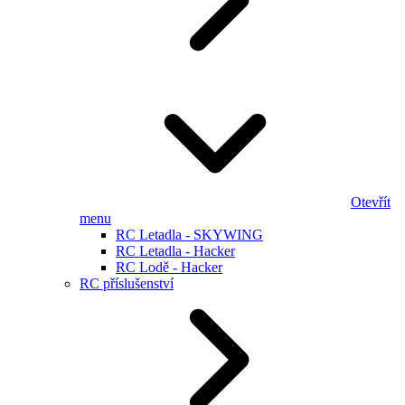
Otevřít
menu
RC Letadla - SKYWING
RC Letadla - Hacker
RC Lodě - Hacker
RC příslušenství