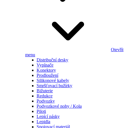
Otevřít
menu
Distribuční desky
Vypínače
Konektory
Prodloužení
Silikonové kabely
Smršťovací bužírky
Bižuterie
Redukce
Podvozky
Podvozkové nohy / Kola
Piloti
Lepící pásky
Lepidla
Spojovací materiál