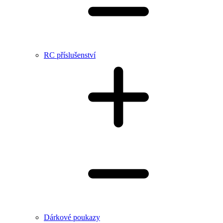
RC příslušenství
Dárkové poukazy