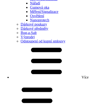
Nářadí
Gumová oka
Měření/Signalizace
Osvětlení
Nanoprotech
Dárkové poukazy
Dárkové předměty
Bug-a-Salt
Výprodej
Odstoupení od kupní smlouvy
Více