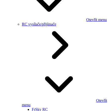
Otevřít menu
RC vysílače/přijímače
Otevřít
menu
FrSky RC