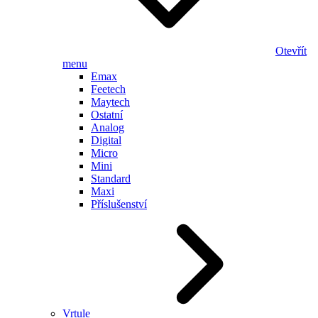
Otevřít
menu
Emax
Feetech
Maytech
Ostatní
Analog
Digital
Micro
Mini
Standard
Maxi
Příslušenství
Vrtule