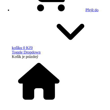
Přejít do
košíku
0 Kč
0
Toggle Dropdown
Košík
je prázdný