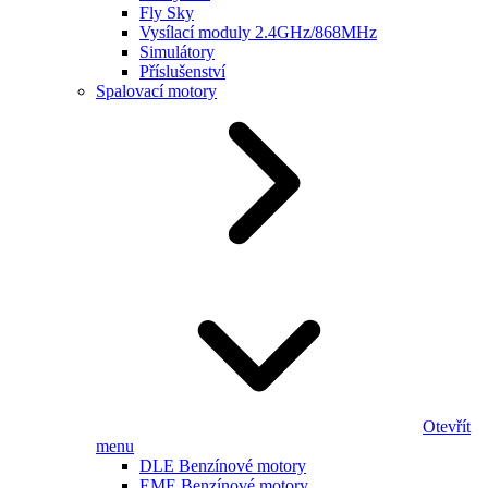
Fly Sky
Vysílací moduly 2.4GHz/868MHz
Simulátory
Příslušenství
Spalovací motory
Otevřít
menu
DLE Benzínové motory
EME Benzínové motory