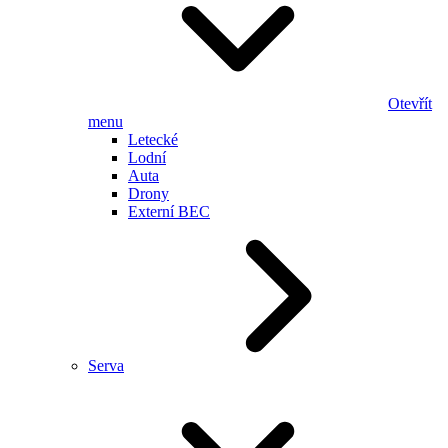
Otevřít
menu
Letecké
Lodní
Auta
Drony
Externí BEC
Serva