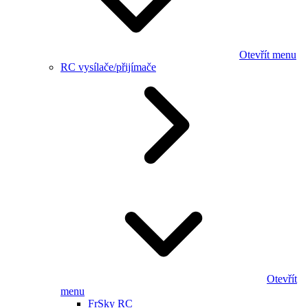
Otevřít menu
RC vysílače/přijímače
Otevřít
menu
FrSky RC