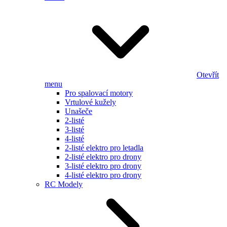
Otevřít
menu
Pro spalovací motory
Vrtulové kužely
Unašeče
2-listé
3-listé
4-listé
2-listé elektro pro letadla
2-listé elektro pro drony
3-listé elektro pro drony
4-listé elektro pro drony
RC Modely