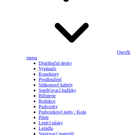
Otevřít
menu
Distribuční desky
Vypínače
Konektory
Prodloužení
Silikonové kabely
Smršťovací bužírky
Bižuterie
Redukce
Podvozky
Podvozkové nohy / Kola
Piloti
Lepící pásky
Lepidla
Spojovací materiál