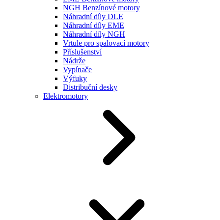
NGH Benzínové motory
Náhradní díly DLE
Náhradní díly EME
Náhradní díly NGH
Vrtule pro spalovací motory
Příslušenství
Nádrže
Vypínače
Výfuky
Distribuční desky
Elektromotory