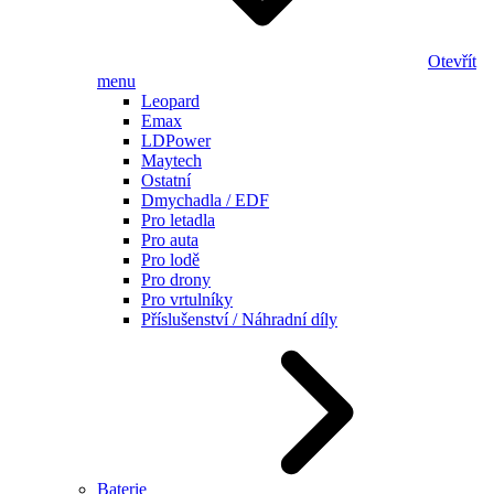
Otevřít
menu
Leopard
Emax
LDPower
Maytech
Ostatní
Dmychadla / EDF
Pro letadla
Pro auta
Pro lodě
Pro drony
Pro vrtulníky
Příslušenství / Náhradní díly
Baterie