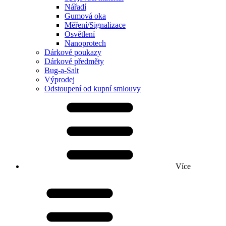
Nářadí
Gumová oka
Měření/Signalizace
Osvětlení
Nanoprotech
Dárkové poukazy
Dárkové předměty
Bug-a-Salt
Výprodej
Odstoupení od kupní smlouvy
Více