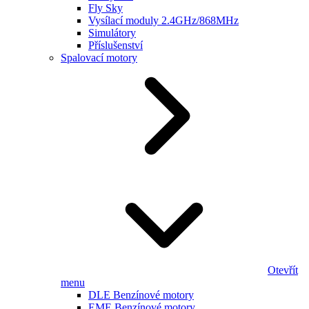
Fly Sky
Vysílací moduly 2.4GHz/868MHz
Simulátory
Příslušenství
Spalovací motory
Otevřít
menu
DLE Benzínové motory
EME Benzínové motory