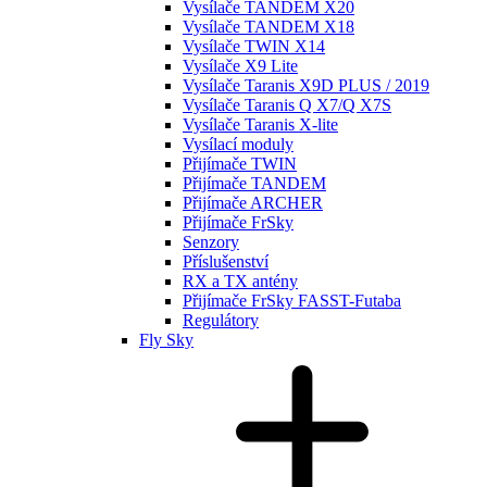
Vysílače TANDEM X20
Vysílače TANDEM X18
Vysílače TWIN X14
Vysílače X9 Lite
Vysílače Taranis X9D PLUS / 2019
Vysílače Taranis Q X7/Q X7S
Vysílače Taranis X-lite
Vysílací moduly
Přijímače TWIN
Přijímače TANDEM
Přijímače ARCHER
Přijímače FrSky
Senzory
Příslušenství
RX a TX antény
Přijímače FrSky FASST-Futaba
Regulátory
Fly Sky