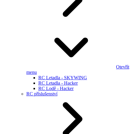
Otevřít
menu
RC Letadla - SKYWING
RC Letadla - Hacker
RC Lodě - Hacker
RC příslušenství