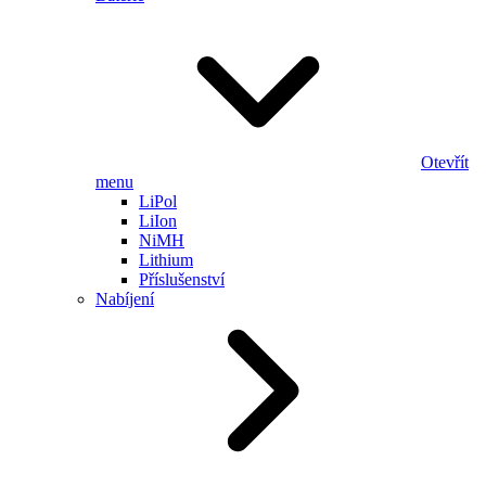
Otevřít
menu
LiPol
LiIon
NiMH
Lithium
Příslušenství
Nabíjení