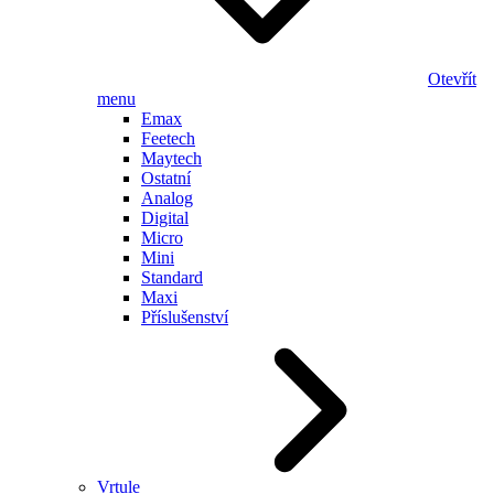
Otevřít
menu
Emax
Feetech
Maytech
Ostatní
Analog
Digital
Micro
Mini
Standard
Maxi
Příslušenství
Vrtule