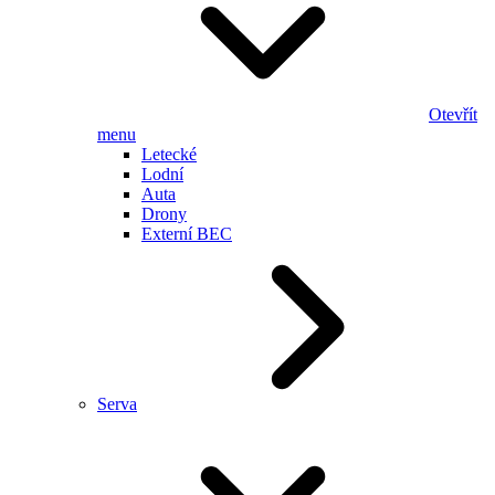
Otevřít
menu
Letecké
Lodní
Auta
Drony
Externí BEC
Serva