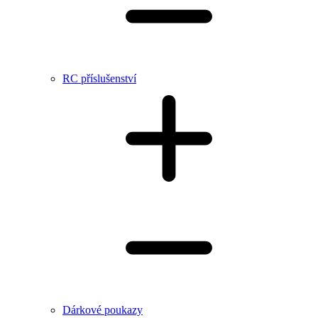
RC příslušenství
Dárkové poukazy