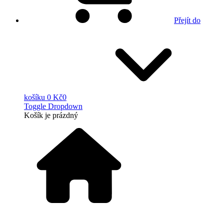
Přejít do
košíku
0 Kč
0
Toggle Dropdown
Košík
je prázdný