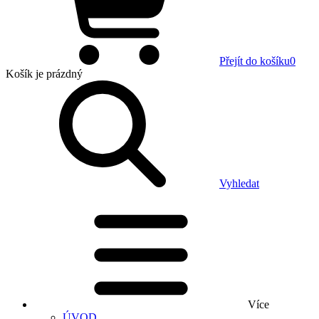
Přejít do košíku
0
Košík
je prázdný
Vyhledat
Více
ÚVOD