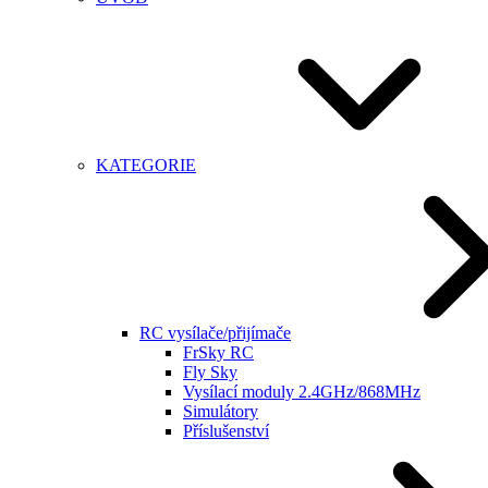
KATEGORIE
RC vysílače/přijímače
FrSky RC
Fly Sky
Vysílací moduly 2.4GHz/868MHz
Simulátory
Příslušenství