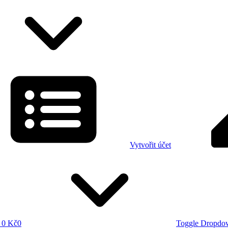
Vytvořit účet
0 Kč
0
Toggle Dropdo