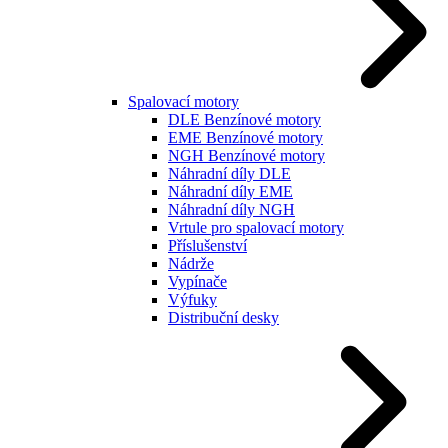
Spalovací motory
DLE Benzínové motory
EME Benzínové motory
NGH Benzínové motory
Náhradní díly DLE
Náhradní díly EME
Náhradní díly NGH
Vrtule pro spalovací motory
Příslušenství
Nádrže
Vypínače
Výfuky
Distribuční desky