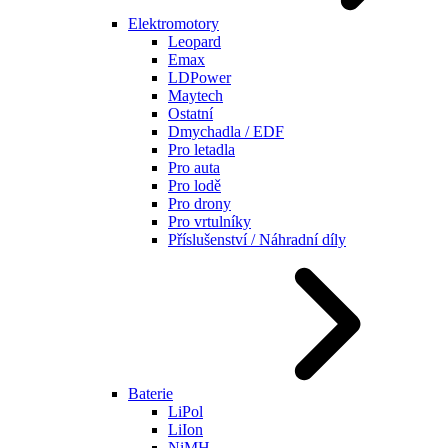
Elektromotory
Leopard
Emax
LDPower
Maytech
Ostatní
Dmychadla / EDF
Pro letadla
Pro auta
Pro lodě
Pro drony
Pro vrtulníky
Příslušenství / Náhradní díly
Baterie
LiPol
LiIon
NiMH