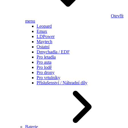
Otevřít
menu
Leopard
Emax
LDPower
Maytech
Ostatní
Dmychadla / EDF
Pro letadla
Pro auta
Pro lodě
Pro drony
Pro vrtulníky
Příslušenství / Náhradní díly
Baterie