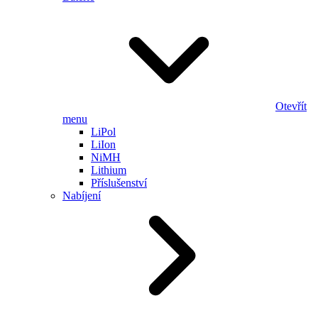
Otevřít
menu
LiPol
LiIon
NiMH
Lithium
Příslušenství
Nabíjení