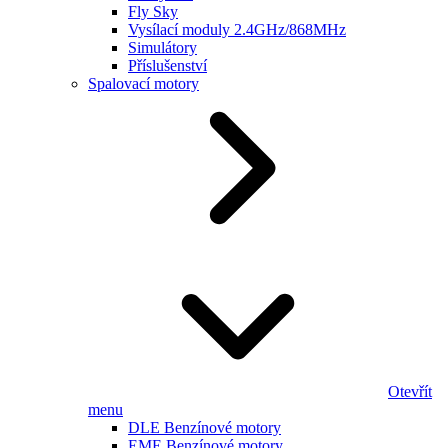
Fly Sky
Vysílací moduly 2.4GHz/868MHz
Simulátory
Příslušenství
Spalovací motory
Otevřít
menu
DLE Benzínové motory
EME Benzínové motory