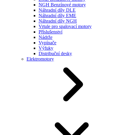
NGH Benzínové motory
Náhradní díly DLE
Náhradní díly EME
Náhradní díly NGH
Vrtule pro spalovací motory
Příslušenství
Nádrže
Vypínače
Výfuky
Distribuční desky
Elektromotory