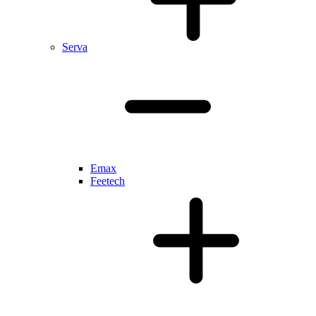
Serva
Emax
Feetech