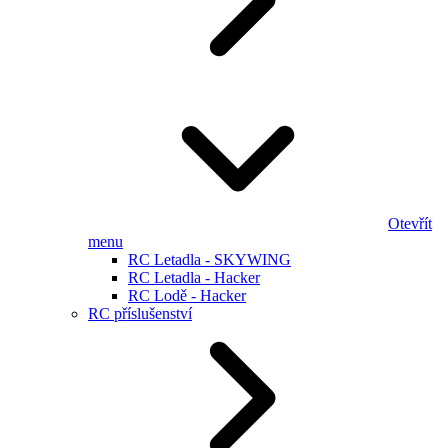
Otevřít
menu
RC Letadla - SKYWING
RC Letadla - Hacker
RC Lodě - Hacker
RC příslušenství