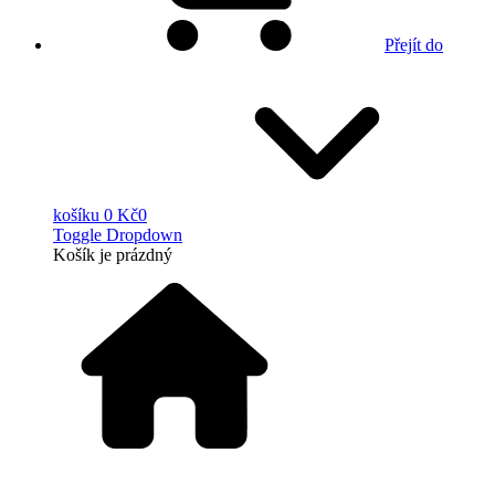
Přejít do
košíku
0 Kč
0
Toggle Dropdown
Košík
je prázdný