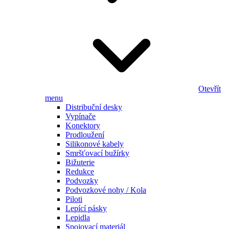
Otevřít
menu
Distribuční desky
Vypínače
Konektory
Prodloužení
Silikonové kabely
Smršťovací bužírky
Bižuterie
Redukce
Podvozky
Podvozkové nohy / Kola
Piloti
Lepící pásky
Lepidla
Spojovací materiál