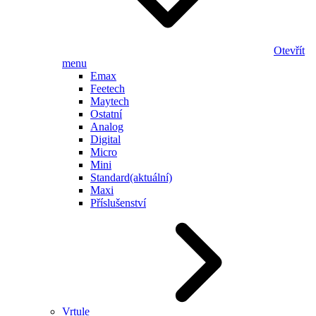
Otevřít
menu
Emax
Feetech
Maytech
Ostatní
Analog
Digital
Micro
Mini
Standard
(aktuální)
Maxi
Příslušenství
Vrtule