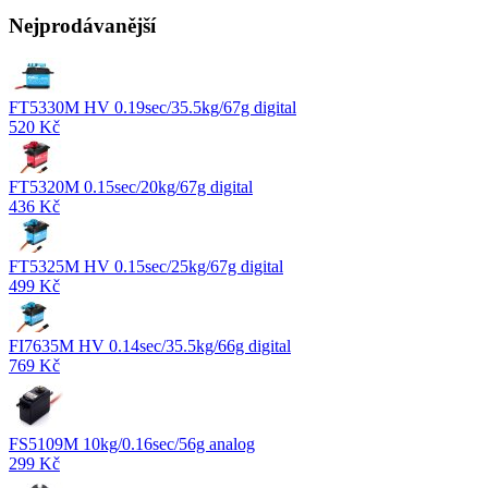
Nejprodávanější
FT5330M HV 0.19sec/35.5kg/67g digital
520 Kč
FT5320M 0.15sec/20kg/67g digital
436 Kč
FT5325M HV 0.15sec/25kg/67g digital
499 Kč
FI7635M HV 0.14sec/35.5kg/66g digital
769 Kč
FS5109M 10kg/0.16sec/56g analog
299 Kč