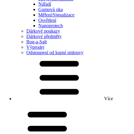
Nářadí
Gumová oka
Měření/Signalizace
Osvětlení
Nanoprotech
Dárkové poukazy
Dárkové předměty
Bug-a-Salt
Výprodej
Odstoupení od kupní smlouvy
Více