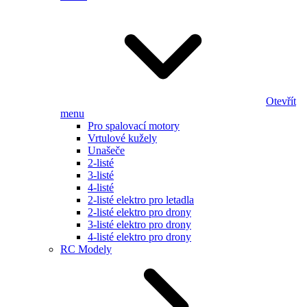
Otevřít
menu
Pro spalovací motory
Vrtulové kužely
Unašeče
2-listé
3-listé
4-listé
2-listé elektro pro letadla
2-listé elektro pro drony
3-listé elektro pro drony
4-listé elektro pro drony
RC Modely