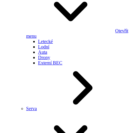
Otevřít
menu
Letecké
Lodní
Auta
Drony
Externí BEC
Serva