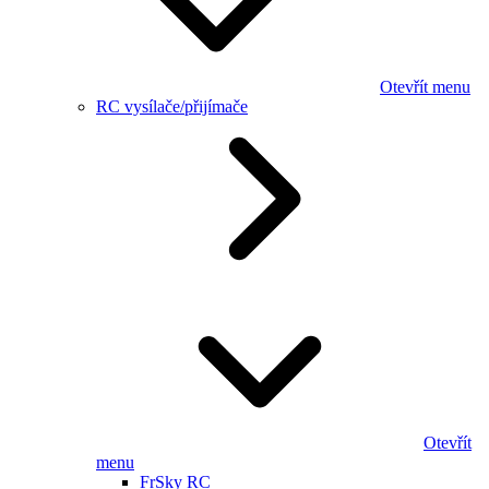
Otevřít menu
RC vysílače/přijímače
Otevřít
menu
FrSky RC