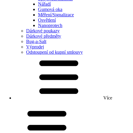
Nářadí
Gumová oka
Měření/Signalizace
Osvětlení
Nanoprotech
Dárkové poukazy
Dárkové předměty
Bug-a-Salt
Výprodej
Odstoupení od kupní smlouvy
Více