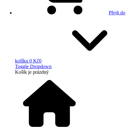
Přejít do
košíku
0 Kč
0
Toggle Dropdown
Košík
je prázdný