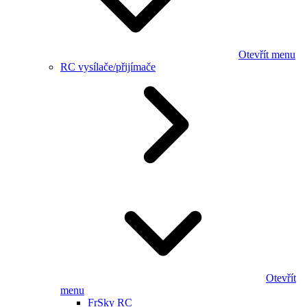
Otevřít menu
RC vysílače/přijímače
Otevřít
menu
FrSky RC