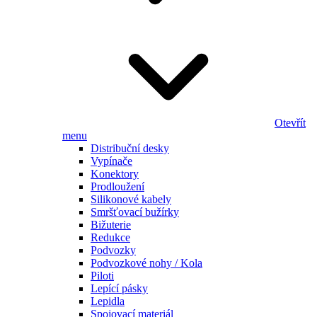
Otevřít
menu
Distribuční desky
Vypínače
Konektory
Prodloužení
Silikonové kabely
Smršťovací bužírky
Bižuterie
Redukce
Podvozky
Podvozkové nohy / Kola
Piloti
Lepící pásky
Lepidla
Spojovací materiál