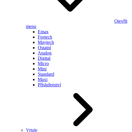
Otevřít
menu
Emax
Feetech
Maytech
Ostatní
Analog
Digital
Micro
Mini
Standard
Maxi
Příslušenství
Vrtule