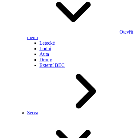
Otevřít
menu
Letecké
Lodní
Auta
Drony
Externí BEC
Serva