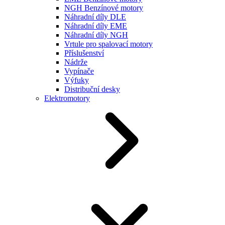
NGH Benzínové motory
Náhradní díly DLE
Náhradní díly EME
Náhradní díly NGH
Vrtule pro spalovací motory
Příslušenství
Nádrže
Vypínače
Výfuky
Distribuční desky
Elektromotory