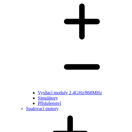
Vysílací moduly 2.4GHz/868MHz
Simulátory
Příslušenství
Spalovací motory