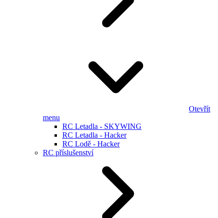
Otevřít
menu
RC Letadla - SKYWING
RC Letadla - Hacker
RC Lodě - Hacker
RC příslušenství