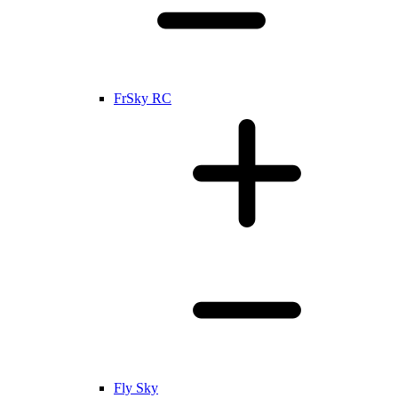
FrSky RC
Fly Sky