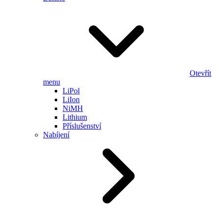
Otevřít
menu
LiPol
LiIon
NiMH
Lithium
Příslušenství
Nabíjení