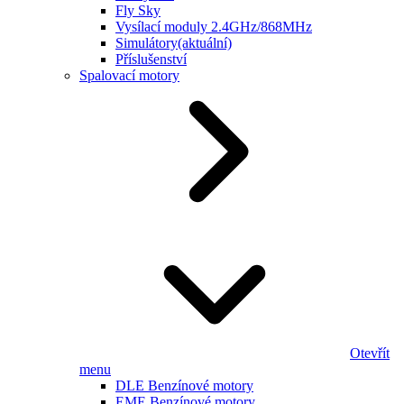
Fly Sky
Vysílací moduly 2.4GHz/868MHz
Simulátory
(aktuální)
Příslušenství
Spalovací motory
Otevřít
menu
DLE Benzínové motory
EME Benzínové motory