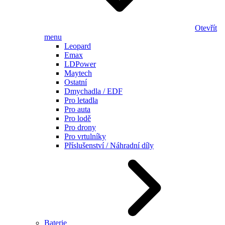
Otevřít
menu
Leopard
Emax
LDPower
Maytech
Ostatní
Dmychadla / EDF
Pro letadla
Pro auta
Pro lodě
Pro drony
Pro vrtulníky
Příslušenství / Náhradní díly
Baterie