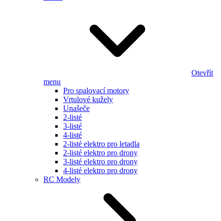
Otevřít
menu
Pro spalovací motory
Vrtulové kužely
Unašeče
2-listé
3-listé
4-listé
2-listé elektro pro letadla
2-listé elektro pro drony
3-listé elektro pro drony
4-listé elektro pro drony
RC Modely