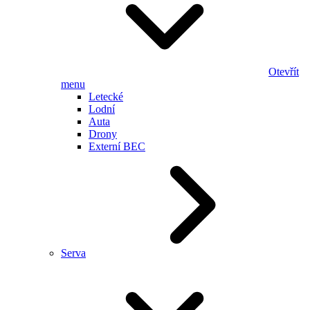
Otevřít
menu
Letecké
Lodní
Auta
Drony
Externí BEC
Serva