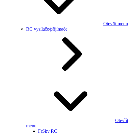
Otevřít menu
RC vysílače/přijímače
Otevřít
menu
FrSky RC