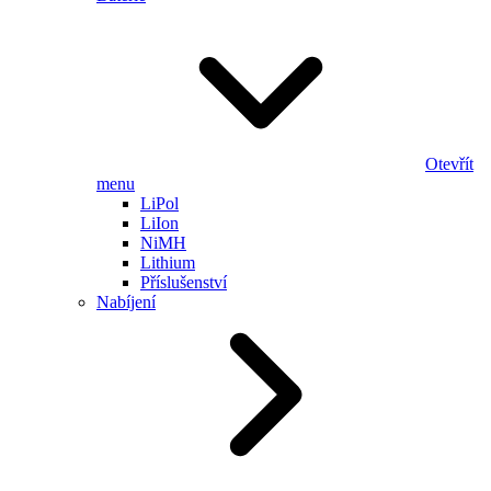
Otevřít
menu
LiPol
LiIon
NiMH
Lithium
Příslušenství
Nabíjení