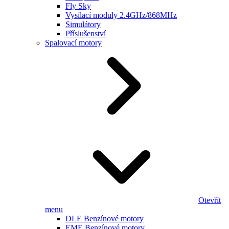
Fly Sky
Vysílací moduly 2.4GHz/868MHz
Simulátory
Příslušenství
Spalovací motory
Otevřít
menu
DLE Benzínové motory
EME Benzínové motory