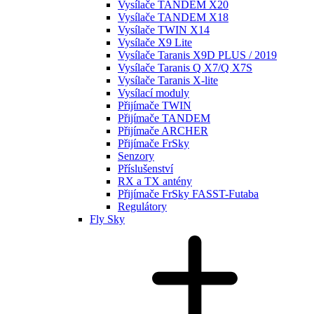
Vysílače TANDEM X20
Vysílače TANDEM X18
Vysílače TWIN X14
Vysílače X9 Lite
Vysílače Taranis X9D PLUS / 2019
Vysílače Taranis Q X7/Q X7S
Vysílače Taranis X-lite
Vysílací moduly
Přijímače TWIN
Přijímače TANDEM
Přijímače ARCHER
Přijímače FrSky
Senzory
Příslušenství
RX a TX antény
Přijímače FrSky FASST-Futaba
Regulátory
Fly Sky