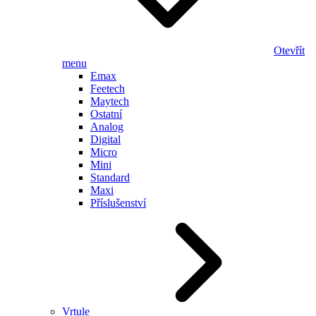
Otevřít
menu
Emax
Feetech
Maytech
Ostatní
Analog
Digital
Micro
Mini
Standard
Maxi
Příslušenství
Vrtule