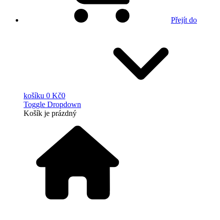
Přejít do
košíku
0 Kč
0
Toggle Dropdown
Košík
je prázdný