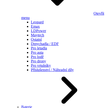
Otevřít
menu
Leopard
Emax
LDPower
Maytech
Ostatní
Dmychadla / EDF
Pro letadla
Pro auta
Pro lodě
Pro drony
Pro vrtulníky
Příslušenství / Náhradní díly
Baterie