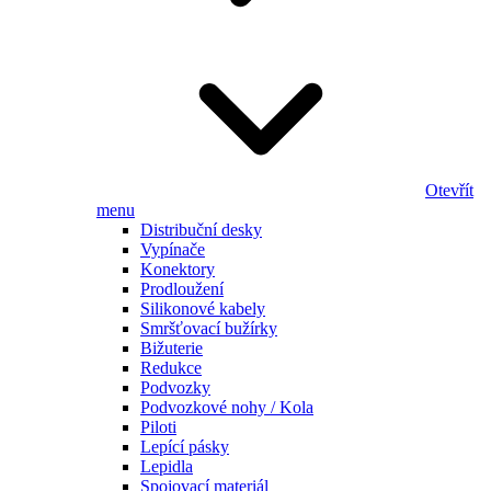
Otevřít
menu
Distribuční desky
Vypínače
Konektory
Prodloužení
Silikonové kabely
Smršťovací bužírky
Bižuterie
Redukce
Podvozky
Podvozkové nohy / Kola
Piloti
Lepící pásky
Lepidla
Spojovací materiál