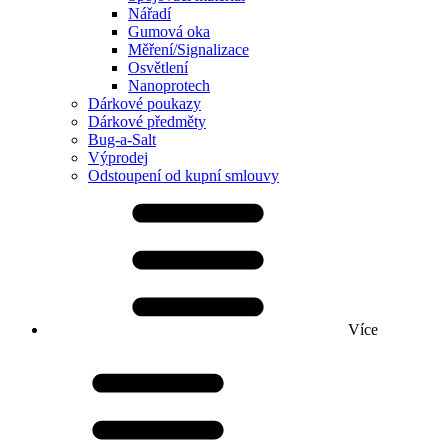
Nářadí
Gumová oka
Měření/Signalizace
Osvětlení
Nanoprotech
Dárkové poukazy
Dárkové předměty
Bug-a-Salt
Výprodej
Odstoupení od kupní smlouvy
Více