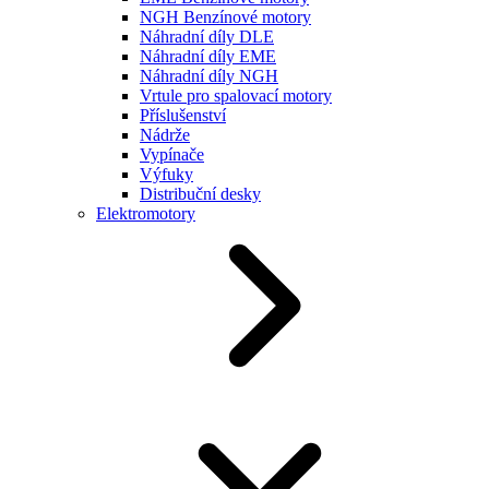
NGH Benzínové motory
Náhradní díly DLE
Náhradní díly EME
Náhradní díly NGH
Vrtule pro spalovací motory
Příslušenství
Nádrže
Vypínače
Výfuky
Distribuční desky
Elektromotory