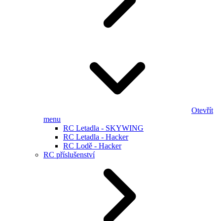
Otevřít
menu
RC Letadla - SKYWING
RC Letadla - Hacker
RC Lodě - Hacker
RC příslušenství