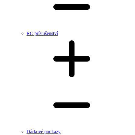
RC příslušenství
Dárkové poukazy