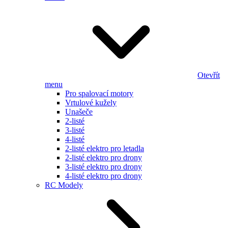
Otevřít
menu
Pro spalovací motory
Vrtulové kužely
Unašeče
2-listé
3-listé
4-listé
2-listé elektro pro letadla
2-listé elektro pro drony
3-listé elektro pro drony
4-listé elektro pro drony
RC Modely