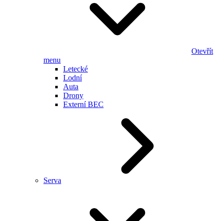
Otevřít
menu
Letecké
Lodní
Auta
Drony
Externí BEC
Serva