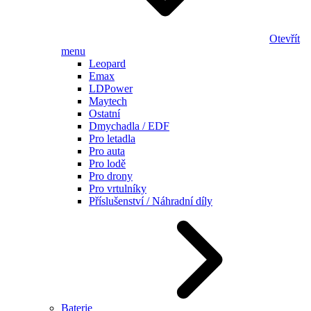
Otevřít
menu
Leopard
Emax
LDPower
Maytech
Ostatní
Dmychadla / EDF
Pro letadla
Pro auta
Pro lodě
Pro drony
Pro vrtulníky
Příslušenství / Náhradní díly
Baterie