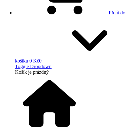
Přejít do
košíku
0 Kč
0
Toggle Dropdown
Košík
je prázdný