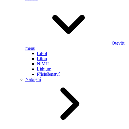
Otevřít
menu
LiPol
LiIon
NiMH
Lithium
Příslušenství
Nabíjení