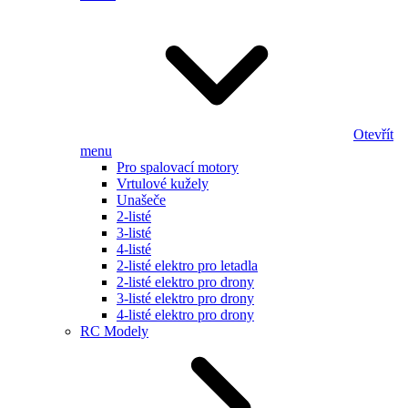
Otevřít
menu
Pro spalovací motory
Vrtulové kužely
Unašeče
2-listé
3-listé
4-listé
2-listé elektro pro letadla
2-listé elektro pro drony
3-listé elektro pro drony
4-listé elektro pro drony
RC Modely