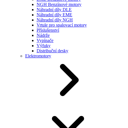
NGH Benzínové motory
Náhradní díly DLE
Náhradní díly EME
Náhradní díly NGH
Vrtule pro spalovací motory
Příslušenství
Nádrže
Vypínače
Výfuky
Distribuční desky
Elektromotory