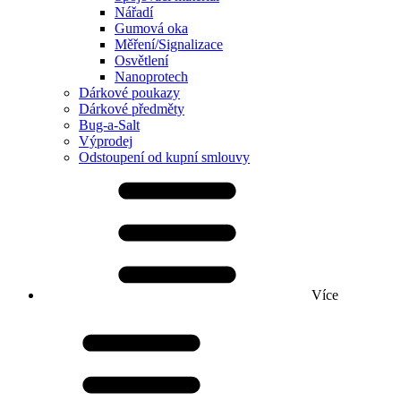
Nářadí
Gumová oka
Měření/Signalizace
Osvětlení
Nanoprotech
Dárkové poukazy
Dárkové předměty
Bug-a-Salt
Výprodej
Odstoupení od kupní smlouvy
Více