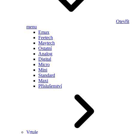
Otevřít
menu
Emax
Feetech
Maytech
Ostatní
Analog
Digital
Micro
Mini
Standard
Maxi
Příslušenství
Vrtule