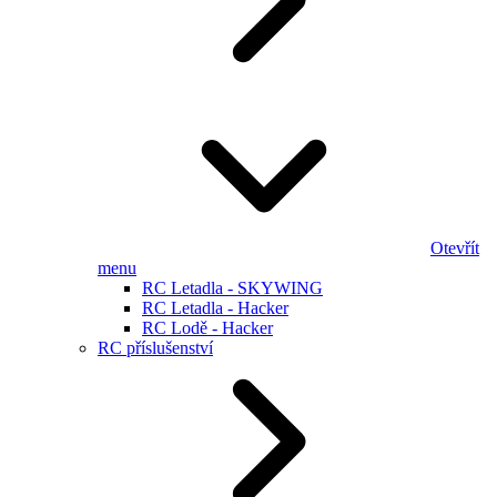
Otevřít
menu
RC Letadla - SKYWING
RC Letadla - Hacker
RC Lodě - Hacker
RC příslušenství