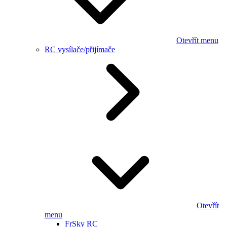
Otevřít menu
RC vysílače/přijímače
Otevřít
menu
FrSky RC