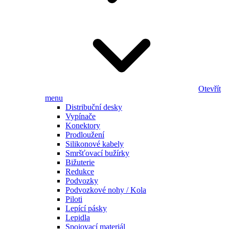
Otevřít
menu
Distribuční desky
Vypínače
Konektory
Prodloužení
Silikonové kabely
Smršťovací bužírky
Bižuterie
Redukce
Podvozky
Podvozkové nohy / Kola
Piloti
Lepící pásky
Lepidla
Spojovací materiál