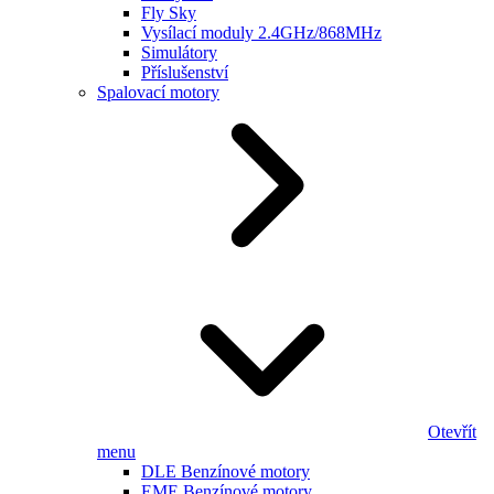
Fly Sky
Vysílací moduly 2.4GHz/868MHz
Simulátory
Příslušenství
Spalovací motory
Otevřít
menu
DLE Benzínové motory
EME Benzínové motory