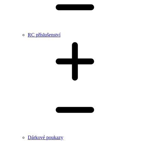
RC příslušenství
Dárkové poukazy