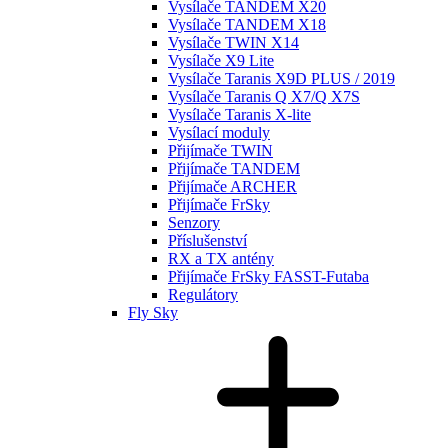
Vysílače TANDEM X20
Vysílače TANDEM X18
Vysílače TWIN X14
Vysílače X9 Lite
Vysílače Taranis X9D PLUS / 2019
Vysílače Taranis Q X7/Q X7S
Vysílače Taranis X-lite
Vysílací moduly
Přijímače TWIN
Přijímače TANDEM
Přijímače ARCHER
Přijímače FrSky
Senzory
Příslušenství
RX a TX antény
Přijímače FrSky FASST-Futaba
Regulátory
Fly Sky