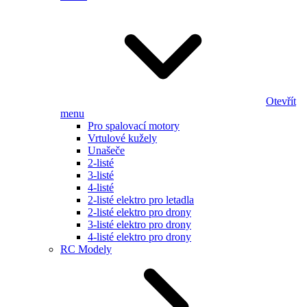
Otevřít
menu
Pro spalovací motory
Vrtulové kužely
Unašeče
2-listé
3-listé
4-listé
2-listé elektro pro letadla
2-listé elektro pro drony
3-listé elektro pro drony
4-listé elektro pro drony
RC Modely