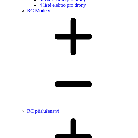
4-listé elektro pro drony
RC Modely
RC příslušenství