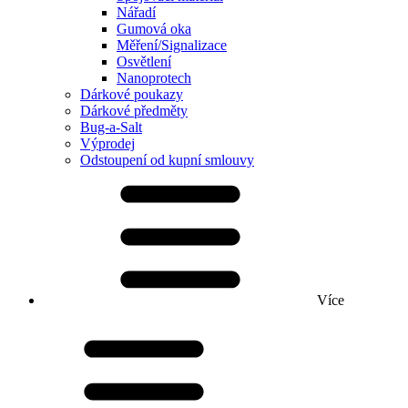
Nářadí
Gumová oka
Měření/Signalizace
Osvětlení
Nanoprotech
Dárkové poukazy
Dárkové předměty
Bug-a-Salt
Výprodej
Odstoupení od kupní smlouvy
Více