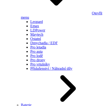
Otevřít
menu
Leopard
Emax
LDPower
Maytech
Ostatní
Dmychadla / EDF
Pro letadla
Pro auta
Pro lodě
Pro drony
Pro vrtulníky
Příslušenství / Náhradní díly
Baterie