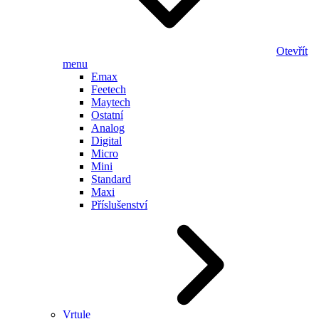
Otevřít
menu
Emax
Feetech
Maytech
Ostatní
Analog
Digital
Micro
Mini
Standard
Maxi
Příslušenství
Vrtule