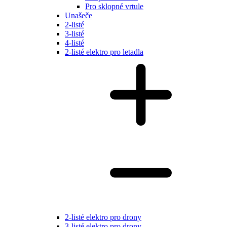
Pro sklopné vrtule
Unašeče
2-listé
3-listé
4-listé
2-listé elektro pro letadla
2-listé elektro pro drony
3-listé elektro pro drony