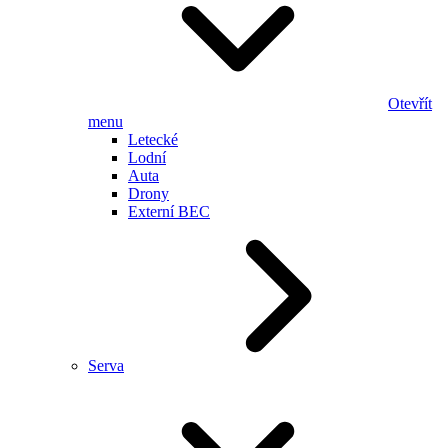
Otevřít
menu
Letecké
Lodní
Auta
Drony
Externí BEC
Serva