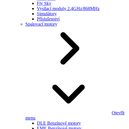
Fly Sky
Vysílací moduly 2.4GHz/868MHz
Simulátory
Příslušenství
Spalovací motory
Otevřít
menu
DLE Benzínové motory
EME Benzínové motory