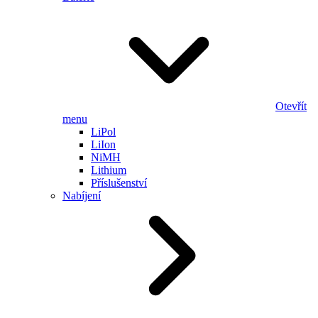
Otevřít
menu
LiPol
LiIon
NiMH
Lithium
Příslušenství
Nabíjení