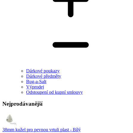
Dárkové poukazy
Dárkové předměty
Bug-a-Salt
Výprodej
Odstoupení od kupní smlouvy
Nejprodávanější
38mm kužel pro pevnou vrtuli plast - Bílý