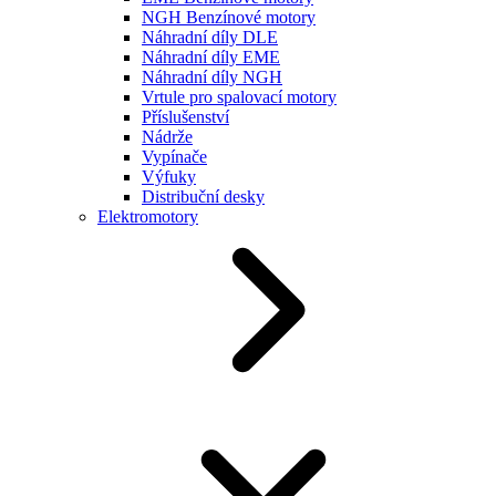
NGH Benzínové motory
Náhradní díly DLE
Náhradní díly EME
Náhradní díly NGH
Vrtule pro spalovací motory
Příslušenství
Nádrže
Vypínače
Výfuky
Distribuční desky
Elektromotory