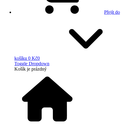
Přejít do
košíku
0 Kč
0
Toggle Dropdown
Košík
je prázdný