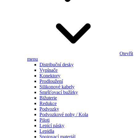
Otevřít
menu
Distribuční desky
Vypínače
Konektory
Prodloužení
Silikonové kabely
Smršťovací bužírky
Bižuterie
Redukce
Podvozky
Podvozkové nohy / Kola
Piloti
Lepící pásky
Lepidla
Spojovací materiál