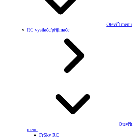
Otevřít menu
RC vysílače/přijímače
Otevřít
menu
FrSky RC