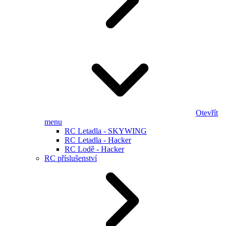
Otevřít
menu
RC Letadla - SKYWING
RC Letadla - Hacker
RC Lodě - Hacker
RC příslušenství