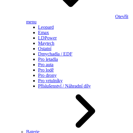
Otevřít
menu
Leopard
Emax
LDPower
Maytech
Ostatní
Dmychadla / EDF
Pro letadla
Pro auta
Pro lodě
Pro drony
Pro vrtulníky
Příslušenství / Náhradní díly
Baterie