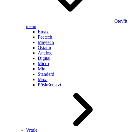
Otevřít
menu
Emax
Feetech
Maytech
Ostatní
Analog
Digital
Micro
Mini
Standard
Maxi
Příslušenství
Vrtule