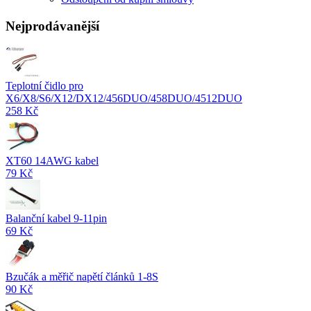
Nejprodávanější
Teplotní čidlo pro
X6/X8/S6/X12/DX12/456DUO/458DUO/4512DUO
258 Kč
XT60 14AWG kabel
79 Kč
Balanční kabel 9-11pin
69 Kč
Bzučák a měřič napětí článků 1-8S
90 Kč