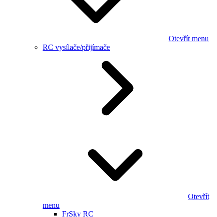
Otevřít menu
RC vysílače/přijímače
Otevřít
menu
FrSky RC