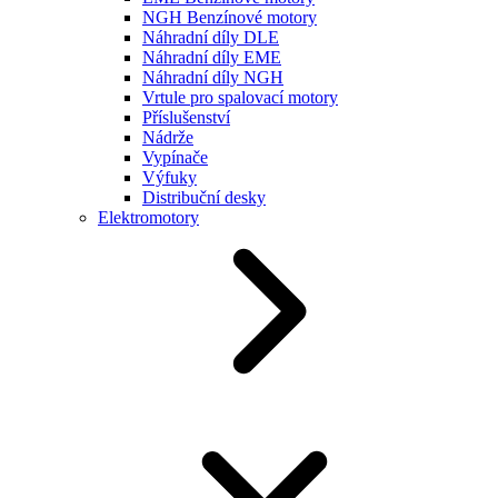
NGH Benzínové motory
Náhradní díly DLE
Náhradní díly EME
Náhradní díly NGH
Vrtule pro spalovací motory
Příslušenství
Nádrže
Vypínače
Výfuky
Distribuční desky
Elektromotory