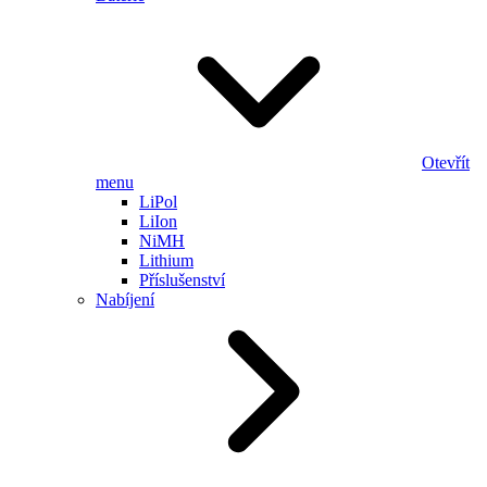
Otevřít
menu
LiPol
LiIon
NiMH
Lithium
Příslušenství
Nabíjení