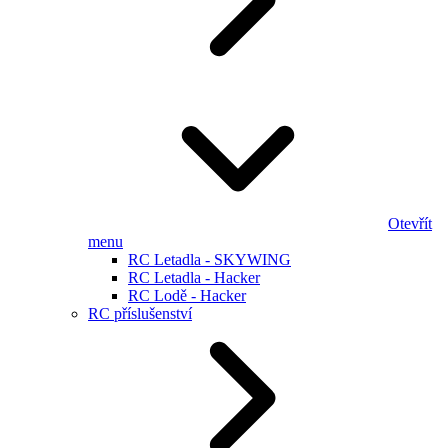
Otevřít
menu
RC Letadla - SKYWING
RC Letadla - Hacker
RC Lodě - Hacker
RC příslušenství