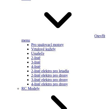
Otevřít
menu
Pro spalovací motory
Vrtulové kužely
Unašeče
2-listé
3-listé
4-listé
2-listé elektro pro letadla
2-listé elektro pro drony
3-listé elektro pro drony
4-listé elektro pro drony
RC Modely