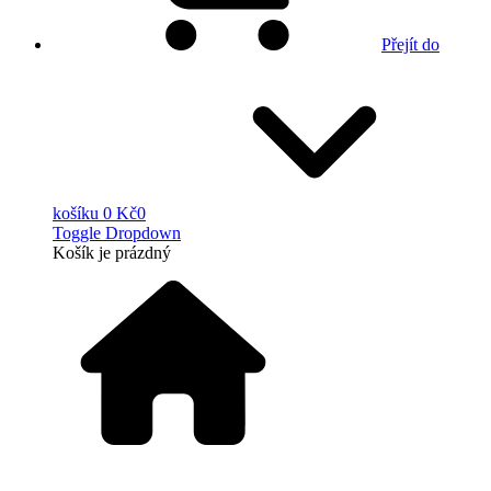
Přejít do
košíku
0 Kč
0
Toggle Dropdown
Košík
je prázdný