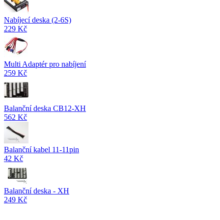
Nabíjecí deska (2-6S)
229 Kč
Multi Adaptér pro nabíjení
259 Kč
Balanční deska CB12-XH
562 Kč
Balanční kabel 11-11pin
42 Kč
Balanční deska - XH
249 Kč