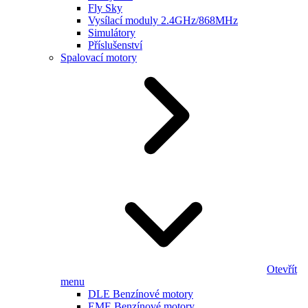
Fly Sky
Vysílací moduly 2.4GHz/868MHz
Simulátory
Příslušenství
Spalovací motory
Otevřít
menu
DLE Benzínové motory
EME Benzínové motory