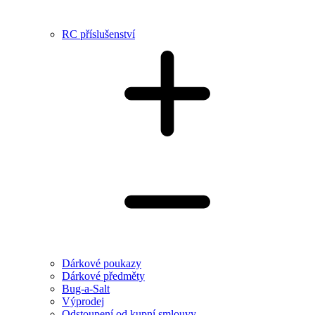
RC příslušenství
Dárkové poukazy
Dárkové předměty
Bug-a-Salt
Výprodej
Odstoupení od kupní smlouvy