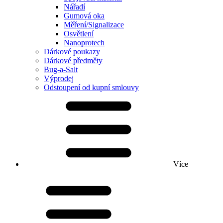
Nářadí
Gumová oka
Měření/Signalizace
Osvětlení
Nanoprotech
Dárkové poukazy
Dárkové předměty
Bug-a-Salt
Výprodej
Odstoupení od kupní smlouvy
Více