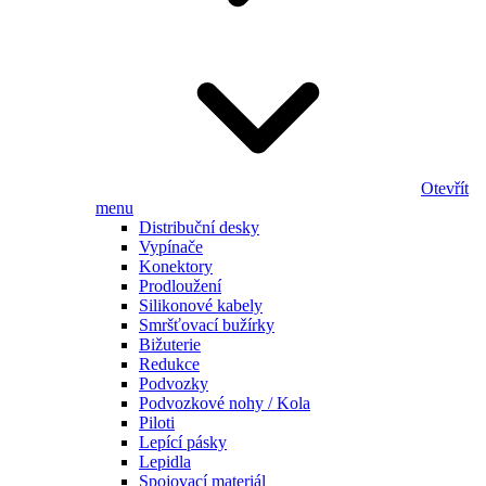
Otevřít
menu
Distribuční desky
Vypínače
Konektory
Prodloužení
Silikonové kabely
Smršťovací bužírky
Bižuterie
Redukce
Podvozky
Podvozkové nohy / Kola
Piloti
Lepící pásky
Lepidla
Spojovací materiál