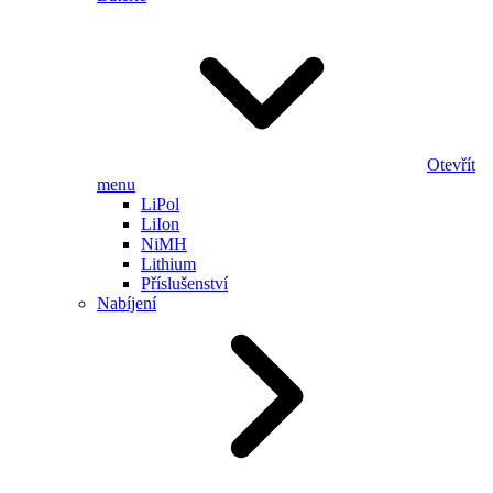
Otevřít
menu
LiPol
LiIon
NiMH
Lithium
Příslušenství
Nabíjení