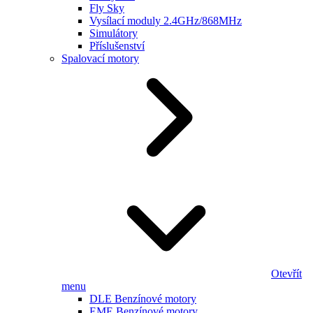
Fly Sky
Vysílací moduly 2.4GHz/868MHz
Simulátory
Příslušenství
Spalovací motory
Otevřít
menu
DLE Benzínové motory
EME Benzínové motory