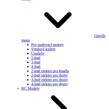
Otevřít
menu
Pro spalovací motory
Vrtulové kužely
Unašeče
2-listé
3-listé
4-listé
2-listé elektro pro letadla
2-listé elektro pro drony
3-listé elektro pro drony
4-listé elektro pro drony
RC Modely