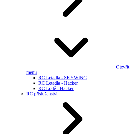
Otevřít
menu
RC Letadla - SKYWING
RC Letadla - Hacker
RC Lodě - Hacker
RC příslušenství