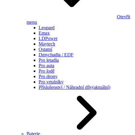
Otevřít
menu
Leopard
Emax
LDPower
Maytech
Ostatní
Dmychadla / EDF
Pro letadla
Pro auta
Pro lodě
Pro drony
Pro vrtulníky
Příslušenství / Náhradní díly
(aktuální)
Baterie