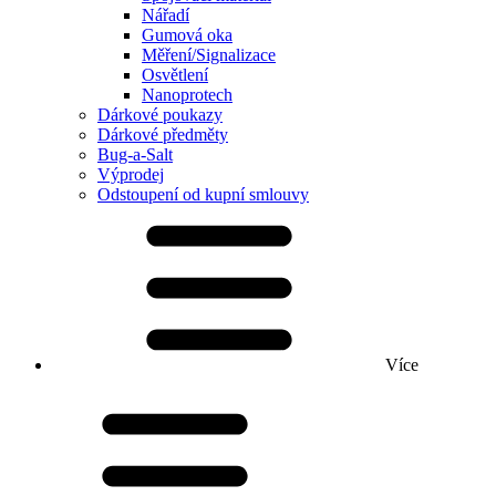
Nářadí
Gumová oka
Měření/Signalizace
Osvětlení
Nanoprotech
Dárkové poukazy
Dárkové předměty
Bug-a-Salt
Výprodej
Odstoupení od kupní smlouvy
Více