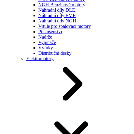
NGH Benzínové motory
Náhradní díly DLE
Náhradní díly EME
Náhradní díly NGH
Vrtule pro spalovací motory
Příslušenství
Nádrže
Vypínače
Výfuky
Distribuční desky
Elektromotory