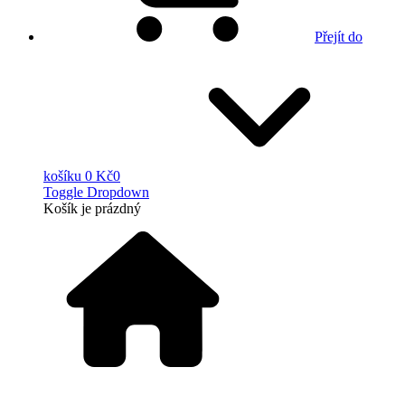
Přejít do
košíku
0 Kč
0
Toggle Dropdown
Košík
je prázdný