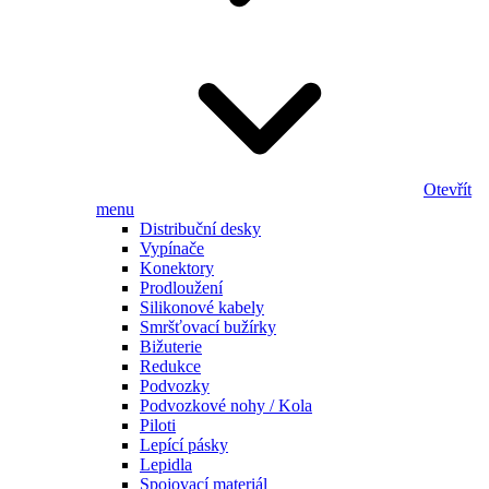
Otevřít
menu
Distribuční desky
Vypínače
Konektory
Prodloužení
Silikonové kabely
Smršťovací bužírky
Bižuterie
Redukce
Podvozky
Podvozkové nohy / Kola
Piloti
Lepící pásky
Lepidla
Spojovací materiál