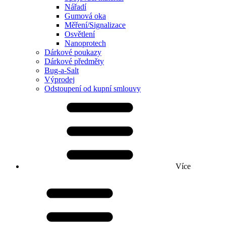
Nářadí
Gumová oka
Měření/Signalizace
Osvětlení
Nanoprotech
Dárkové poukazy
Dárkové předměty
Bug-a-Salt
Výprodej
Odstoupení od kupní smlouvy
Více