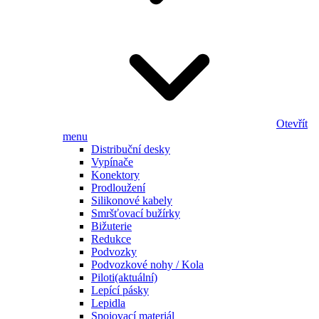
Otevřít
menu
Distribuční desky
Vypínače
Konektory
Prodloužení
Silikonové kabely
Smršťovací bužírky
Bižuterie
Redukce
Podvozky
Podvozkové nohy / Kola
Piloti
(aktuální)
Lepící pásky
Lepidla
Spojovací materiál