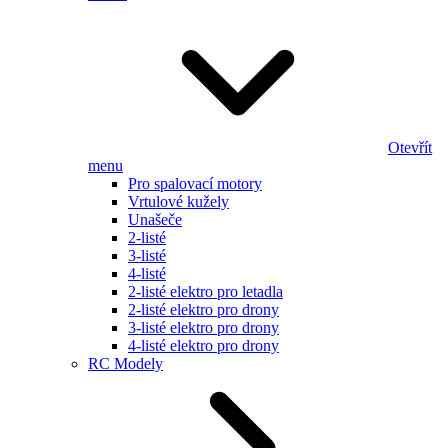
Otevřít
menu
Pro spalovací motory
Vrtulové kužely
Unašeče
2-listé
3-listé
4-listé
2-listé elektro pro letadla
2-listé elektro pro drony
3-listé elektro pro drony
4-listé elektro pro drony
RC Modely