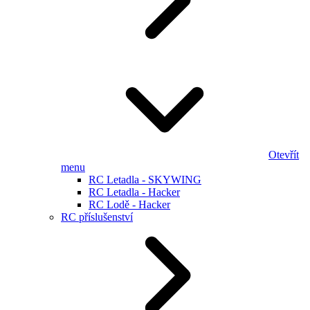
Otevřít
menu
RC Letadla - SKYWING
RC Letadla - Hacker
RC Lodě - Hacker
RC příslušenství