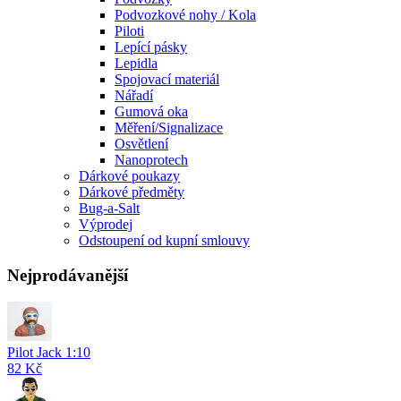
Podvozkové nohy / Kola
Piloti
Lepící pásky
Lepidla
Spojovací materiál
Nářadí
Gumová oka
Měření/Signalizace
Osvětlení
Nanoprotech
Dárkové poukazy
Dárkové předměty
Bug-a-Salt
Výprodej
Odstoupení od kupní smlouvy
Nejprodávanější
Pilot Jack 1:10
82 Kč