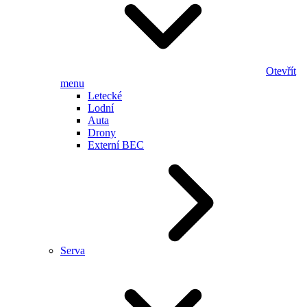
Otevřít
menu
Letecké
Lodní
Auta
Drony
Externí BEC
Serva