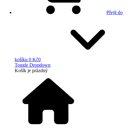
Přejít do
košíku
0 Kč
0
Toggle Dropdown
Košík
je prázdný