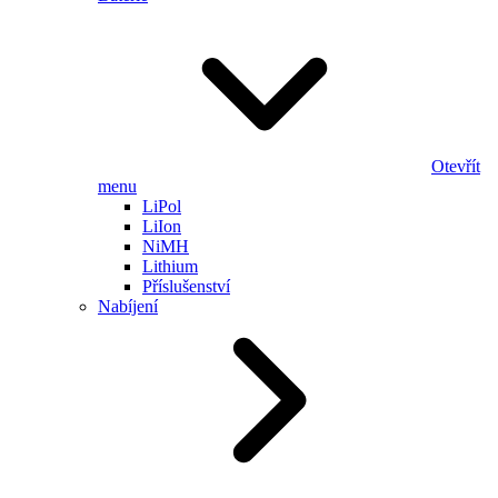
Otevřít
menu
LiPol
LiIon
NiMH
Lithium
Příslušenství
Nabíjení