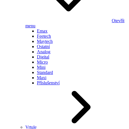
Otevřít
menu
Emax
Feetech
Maytech
Ostatní
Analog
Digital
Micro
Mini
Standard
Maxi
Příslušenství
Vrtule