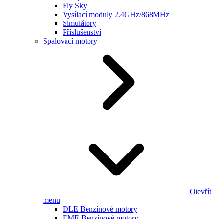
Fly Sky
Vysílací moduly 2.4GHz/868MHz
Simulátory
Příslušenství
Spalovací motory
Otevřít
menu
DLE Benzínové motory
EME Benzínové motory