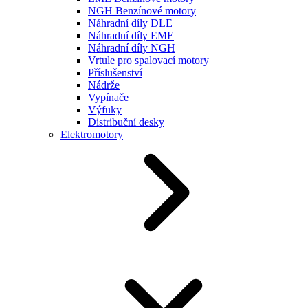
NGH Benzínové motory
Náhradní díly DLE
Náhradní díly EME
Náhradní díly NGH
Vrtule pro spalovací motory
Příslušenství
Nádrže
Vypínače
Výfuky
Distribuční desky
Elektromotory