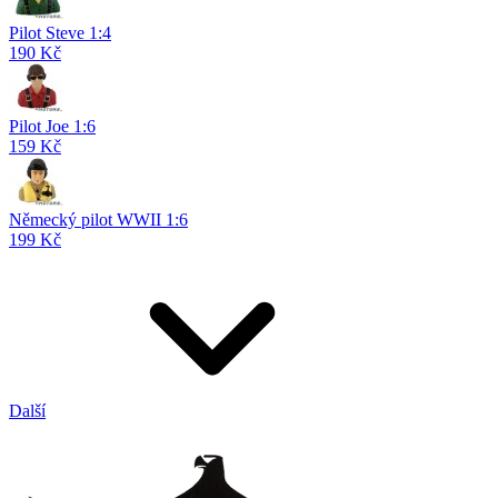
Pilot Steve 1:4
190 Kč
Pilot Joe 1:6
159 Kč
Německý pilot WWII 1:6
199 Kč
Další