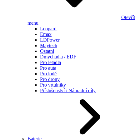
Otevřít
menu
Leopard
Emax
LDPower
Maytech
Ostatní
Dmychadla / EDF
Pro letadla
Pro auta
Pro lodě
Pro drony
Pro vrtulníky
Příslušenství / Náhradní díly
Baterie