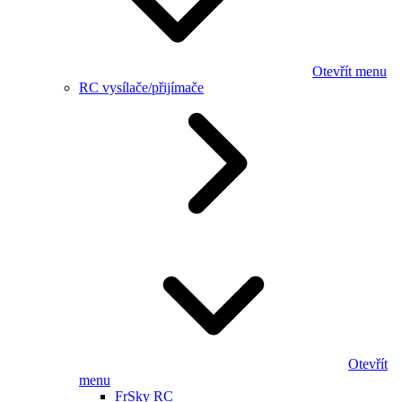
Otevřít menu
RC vysílače/přijímače
Otevřít
menu
FrSky RC