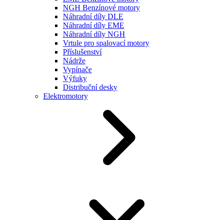
NGH Benzínové motory
Náhradní díly DLE
Náhradní díly EME
Náhradní díly NGH
Vrtule pro spalovací motory
Příslušenství
Nádrže
Vypínače
Výfuky
Distribuční desky
Elektromotory