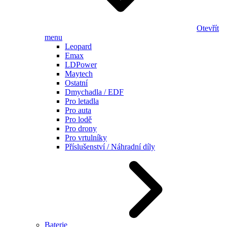
Otevřít
menu
Leopard
Emax
LDPower
Maytech
Ostatní
Dmychadla / EDF
Pro letadla
Pro auta
Pro lodě
Pro drony
Pro vrtulníky
Příslušenství / Náhradní díly
Baterie