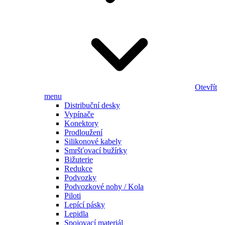
Otevřít
menu
Distribuční desky
Vypínače
Konektory
Prodloužení
Silikonové kabely
Smršťovací bužírky
Bižuterie
Redukce
Podvozky
Podvozkové nohy / Kola
Piloti
Lepící pásky
Lepidla
Spojovací materiál