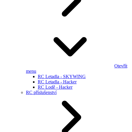
Otevřít
menu
RC Letadla - SKYWING
RC Letadla - Hacker
RC Lodě - Hacker
RC příslušenství