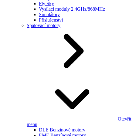
Fly Sky
Vysílací moduly 2.4GHz/868MHz
Simulátory
Příslušenství
Spalovací motory
Otevřít
menu
DLE Benzínové motory
EME Benzínové motory