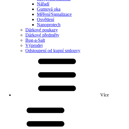
Nářadí
Gumová oka
Měření/Signalizace
Osvětlení
Nanoprotech
Dárkové poukazy
Dárkové předměty
Bug-a-Salt
Výprodej
Odstoupení od kupní smlouvy
Více