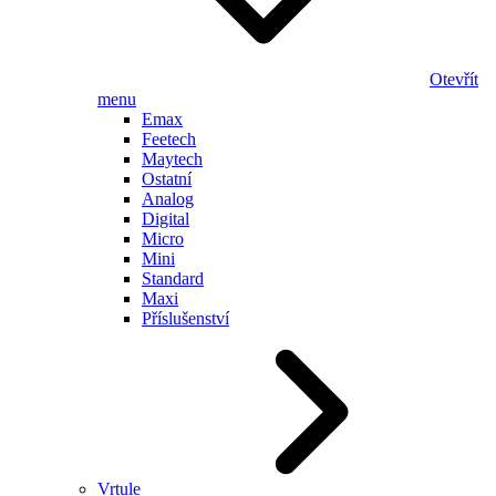
Otevřít
menu
Emax
Feetech
Maytech
Ostatní
Analog
Digital
Micro
Mini
Standard
Maxi
Příslušenství
Vrtule