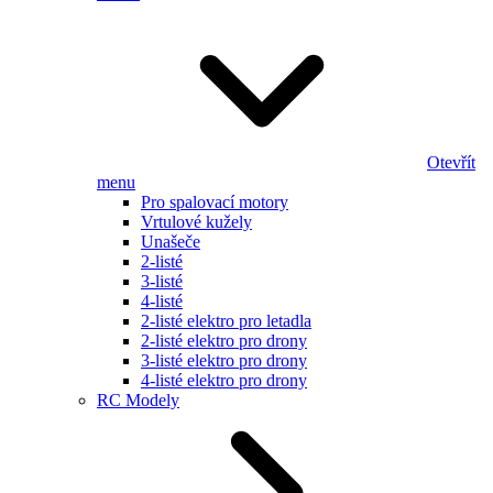
Otevřít
menu
Pro spalovací motory
Vrtulové kužely
Unašeče
2-listé
3-listé
4-listé
2-listé elektro pro letadla
2-listé elektro pro drony
3-listé elektro pro drony
4-listé elektro pro drony
RC Modely