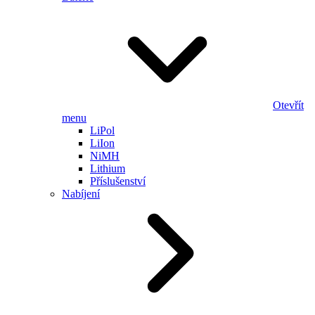
Otevřít
menu
LiPol
LiIon
NiMH
Lithium
Příslušenství
Nabíjení