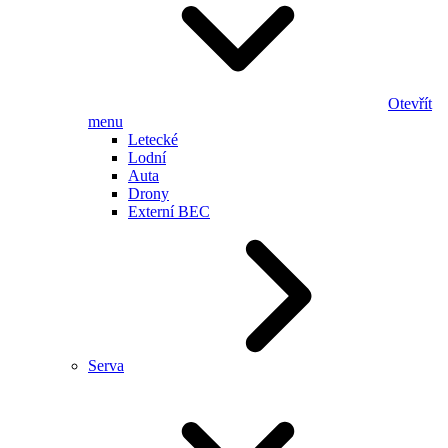
Otevřít
menu
Letecké
Lodní
Auta
Drony
Externí BEC
Serva