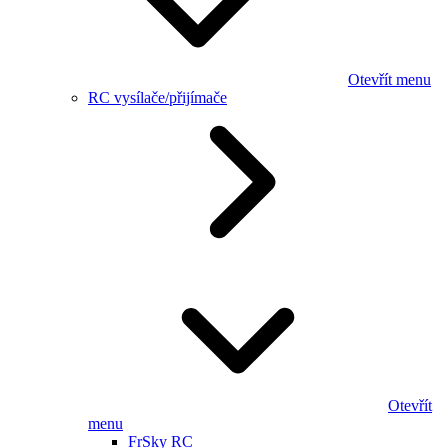
Otevřít menu
RC vysílače/přijímače
Otevřít
menu
FrSky RC