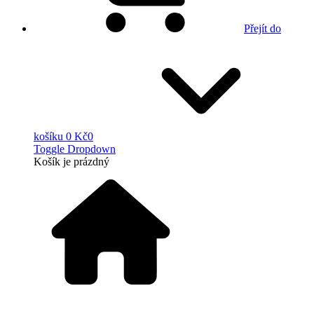
Přejít do
košíku
0 Kč
0
Toggle Dropdown
Košík
je prázdný