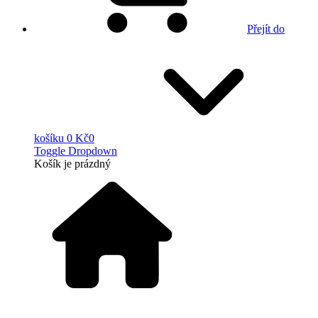
Přejít do
košíku
0 Kč
0
Toggle Dropdown
Košík
je prázdný