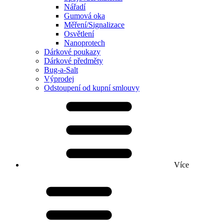
Nářadí
Gumová oka
Měření/Signalizace
Osvětlení
Nanoprotech
Dárkové poukazy
Dárkové předměty
Bug-a-Salt
Výprodej
Odstoupení od kupní smlouvy
Více