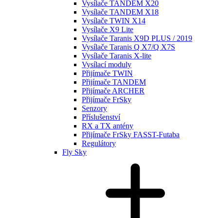
Vysílače TANDEM X20
Vysílače TANDEM X18
Vysílače TWIN X14
Vysílače X9 Lite
Vysílače Taranis X9D PLUS / 2019
Vysílače Taranis Q X7/Q X7S
Vysílače Taranis X-lite
Vysílací moduly
Přijímače TWIN
Přijímače TANDEM
Přijímače ARCHER
Přijímače FrSky
Senzory
Příslušenství
RX a TX antény
Přijímače FrSky FASST-Futaba
Regulátory
Fly Sky