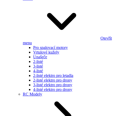
Otevřít
menu
Pro spalovací motory
Vrtulové kužely
Unašeče
2-listé
3-listé
4-listé
2-listé elektro pro letadla
2-listé elektro pro drony
3-listé elektro pro drony
4-listé elektro pro drony
RC Modely