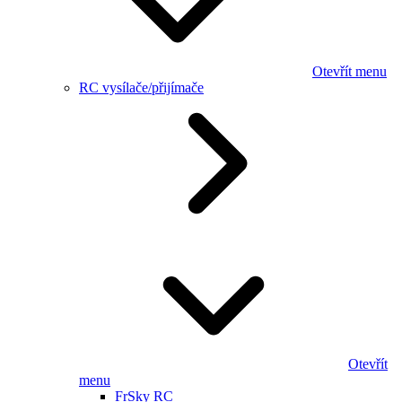
Otevřít menu
RC vysílače/přijímače
Otevřít
menu
FrSky RC