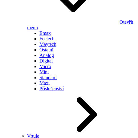
Otevřít
menu
Emax
Feetech
Maytech
Ostatní
Analog
Digital
Micro
Mini
Standard
Maxi
Příslušenství
Vrtule