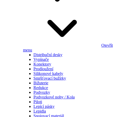
Otevřít
menu
Distribuční desky
Vypínače
Konektory
Prodloužení
Silikonové kabely
Smršťovací bužírky
Bižuterie
Redukce
Podvozky
Podvozkové nohy / Kola
Piloti
Lepící pásky
Lepidla
Spojovací materiál