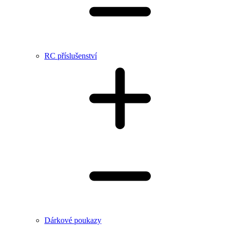
RC příslušenství
Dárkové poukazy