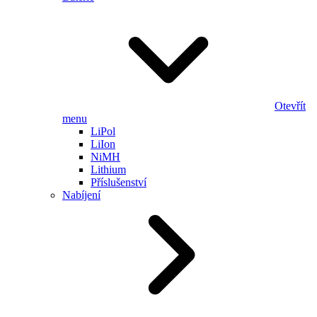
Otevřít
menu
LiPol
LiIon
NiMH
Lithium
Příslušenství
Nabíjení