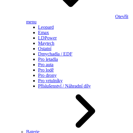
Otevřít
menu
Leopard
Emax
LDPower
Maytech
Ostatní
Dmychadla / EDF
Pro letadla
Pro auta
Pro lodě
Pro drony
Pro vrtulníky
Příslušenství / Náhradní díly
Baterie