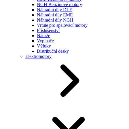
NGH Benzínové motory
Náhradní díly DLE
Náhradní díly EME
Náhradní díly NGH
Vrtule pro spalovací motory
Příslušenství
Nádrže
Vypínače
Výfuky
Distribuční desky
Elektromotory