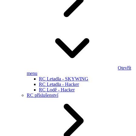
Otevřít
menu
RC Letadla - SKYWING
RC Letadla - Hacker
RC Lodě - Hacker
RC příslušenství