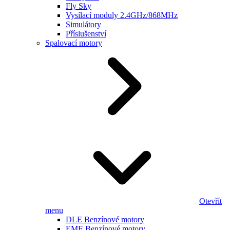
Fly Sky
Vysílací moduly 2.4GHz/868MHz
Simulátory
Příslušenství
Spalovací motory
Otevřít
menu
DLE Benzínové motory
EME Benzínové motory