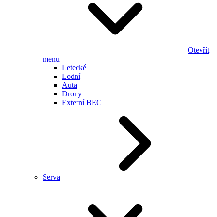
Otevřít
menu
Letecké
Lodní
Auta
Drony
Externí BEC
Serva