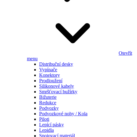
Otevřít
menu
Distribuční desky
Vypínače
Konektory
Prodloužení
Silikonové kabely
Smršťovací bužírky
Bižuterie
Redukce
Podvozky
Podvozkové nohy / Kola
Piloti
Lepící pásky
Lepidla
Spojovací materiál