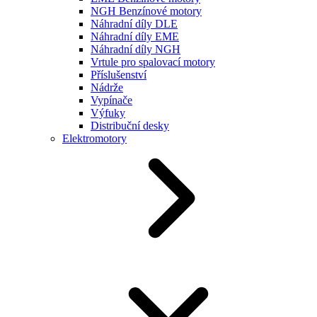
NGH Benzínové motory
Náhradní díly DLE
Náhradní díly EME
Náhradní díly NGH
Vrtule pro spalovací motory
Příslušenství
Nádrže
Vypínače
Výfuky
Distribuční desky
Elektromotory