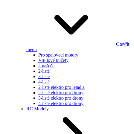
Otevřít
menu
Pro spalovací motory
Vrtulové kužely
Unašeče
2-listé
3-listé
4-listé
2-listé elektro pro letadla
2-listé elektro pro drony
3-listé elektro pro drony
4-listé elektro pro drony
RC Modely