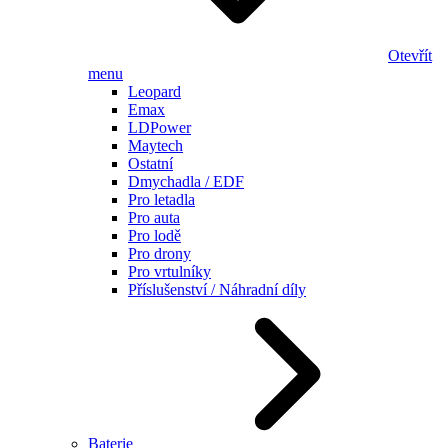
Otevřít
menu
Leopard
Emax
LDPower
Maytech
Ostatní
Dmychadla / EDF
Pro letadla
Pro auta
Pro lodě
Pro drony
Pro vrtulníky
Příslušenství / Náhradní díly
Baterie