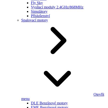
Fly Sky
Vysílací moduly 2.4GHz/868MHz
Simulátory
Příslušenství
Spalovací motory
Otevřít
menu
DLE Benzínové motory
EME Benzínové motory