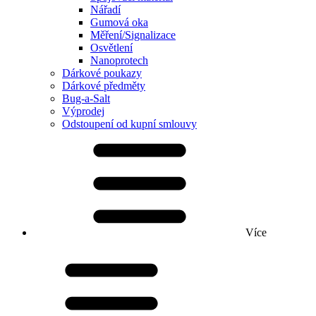
Nářadí
Gumová oka
Měření/Signalizace
Osvětlení
Nanoprotech
Dárkové poukazy
Dárkové předměty
Bug-a-Salt
Výprodej
Odstoupení od kupní smlouvy
Více