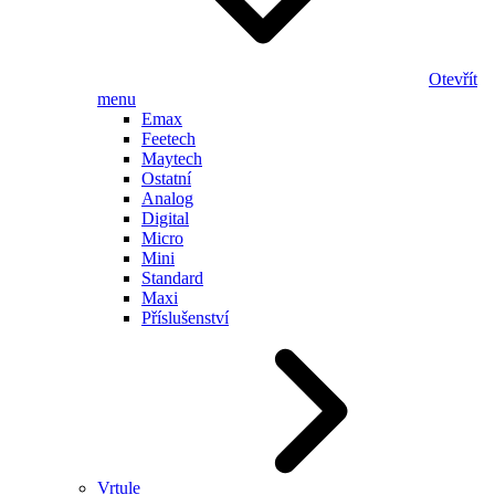
Otevřít
menu
Emax
Feetech
Maytech
Ostatní
Analog
Digital
Micro
Mini
Standard
Maxi
Příslušenství
Vrtule