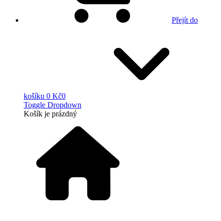
Přejít do
košíku
0 Kč
0
Toggle Dropdown
Košík
je prázdný