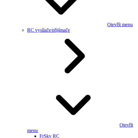
Otevřít menu
RC vysílače/přijímače
Otevřít
menu
FrSky RC