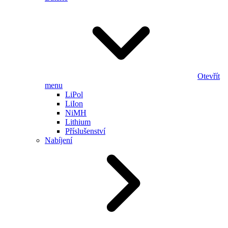
Otevřít
menu
LiPol
LiIon
NiMH
Lithium
Příslušenství
Nabíjení