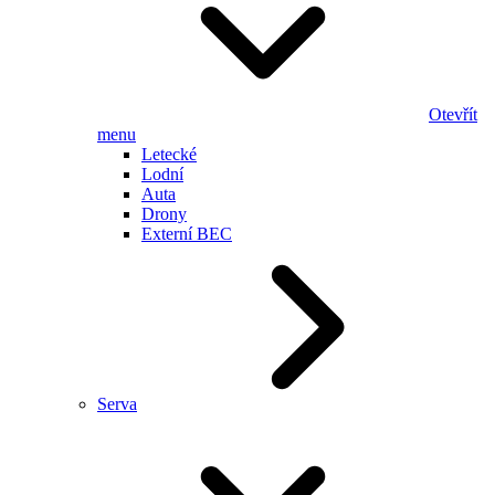
Otevřít
menu
Letecké
Lodní
Auta
Drony
Externí BEC
Serva