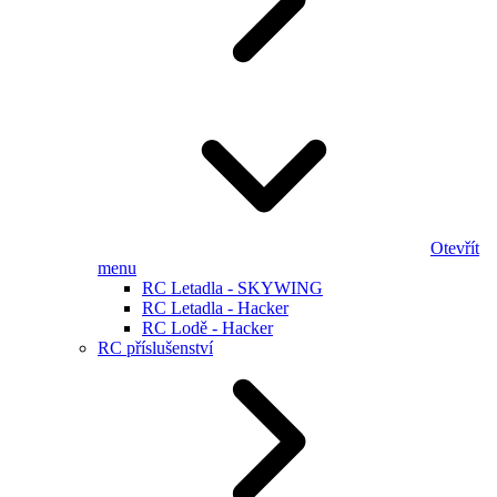
Otevřít
menu
RC Letadla - SKYWING
RC Letadla - Hacker
RC Lodě - Hacker
RC příslušenství