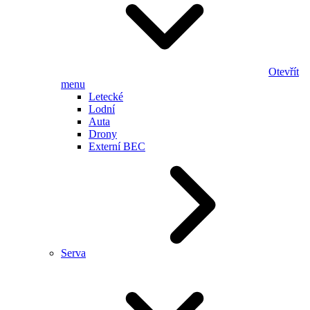
Otevřít
menu
Letecké
Lodní
Auta
Drony
Externí BEC
Serva