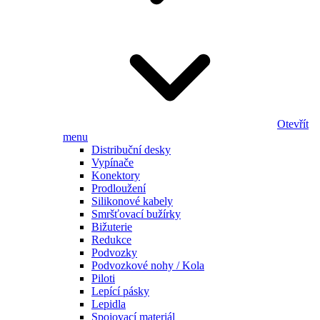
Otevřít
menu
Distribuční desky
Vypínače
Konektory
Prodloužení
Silikonové kabely
Smršťovací bužírky
Bižuterie
Redukce
Podvozky
Podvozkové nohy / Kola
Piloti
Lepící pásky
Lepidla
Spojovací materiál