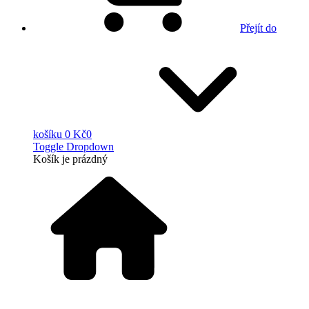
Přejít do
košíku
0 Kč
0
Toggle Dropdown
Košík
je prázdný