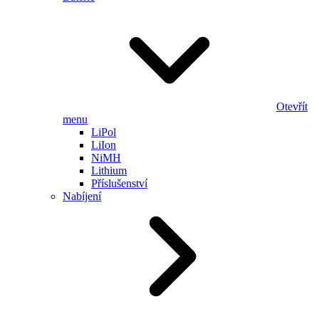
Otevřít
menu
LiPol
LiIon
NiMH
Lithium
Příslušenství
Nabíjení