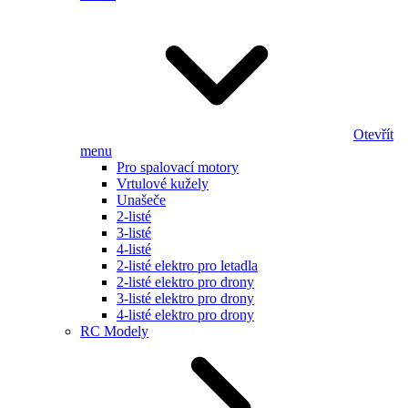
Otevřít
menu
Pro spalovací motory
Vrtulové kužely
Unašeče
2-listé
3-listé
4-listé
2-listé elektro pro letadla
2-listé elektro pro drony
3-listé elektro pro drony
4-listé elektro pro drony
RC Modely