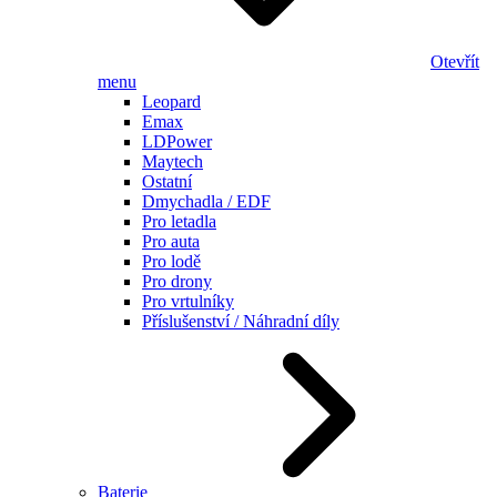
Otevřít
menu
Leopard
Emax
LDPower
Maytech
Ostatní
Dmychadla / EDF
Pro letadla
Pro auta
Pro lodě
Pro drony
Pro vrtulníky
Příslušenství / Náhradní díly
Baterie