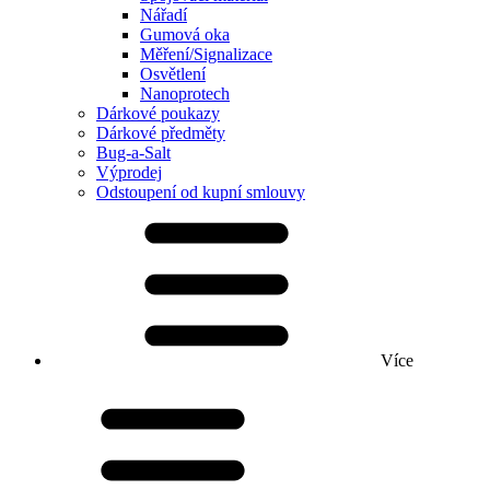
Nářadí
Gumová oka
Měření/Signalizace
Osvětlení
Nanoprotech
Dárkové poukazy
Dárkové předměty
Bug-a-Salt
Výprodej
Odstoupení od kupní smlouvy
Více