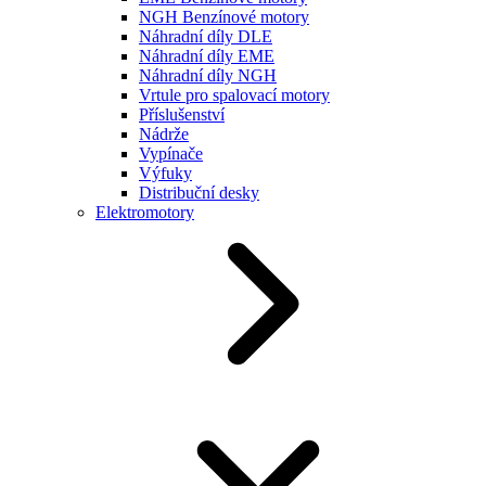
NGH Benzínové motory
Náhradní díly DLE
Náhradní díly EME
Náhradní díly NGH
Vrtule pro spalovací motory
Příslušenství
Nádrže
Vypínače
Výfuky
Distribuční desky
Elektromotory