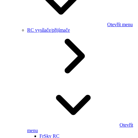
Otevřít menu
RC vysílače/přijímače
Otevřít
menu
FrSky RC