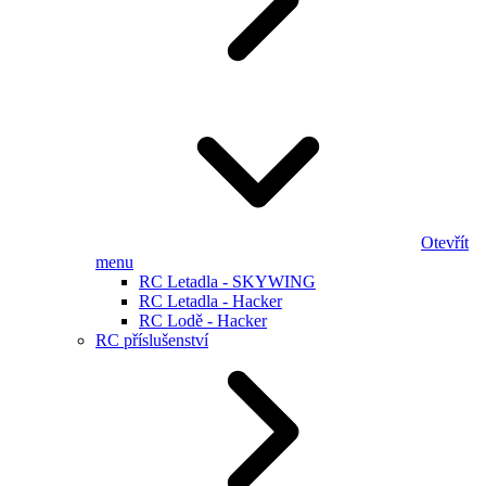
Otevřít
menu
RC Letadla - SKYWING
RC Letadla - Hacker
RC Lodě - Hacker
RC příslušenství