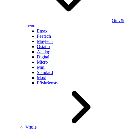
Otevřít
menu
Emax
Feetech
Maytech
Ostatní
Analog
Digital
Micro
Mini
Standard
Maxi
Příslušenství
Vrtule