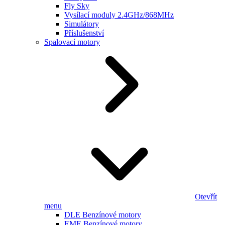
Fly Sky
Vysílací moduly 2.4GHz/868MHz
Simulátory
Příslušenství
Spalovací motory
Otevřít
menu
DLE Benzínové motory
EME Benzínové motory