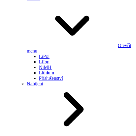
Otevřít
menu
LiPol
LiIon
NiMH
Lithium
Příslušenství
Nabíjení