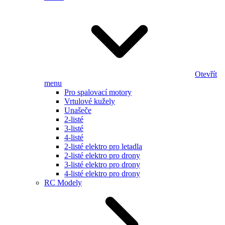
Otevřít
menu
Pro spalovací motory
Vrtulové kužely
Unašeče
2-listé
3-listé
4-listé
2-listé elektro pro letadla
2-listé elektro pro drony
3-listé elektro pro drony
4-listé elektro pro drony
RC Modely