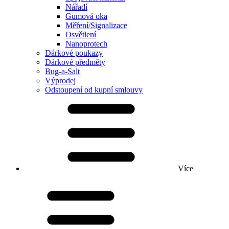
Nářadí
Gumová oka
Měření/Signalizace
Osvětlení
Nanoprotech
Dárkové poukazy
Dárkové předměty
Bug-a-Salt
Výprodej
Odstoupení od kupní smlouvy
Více