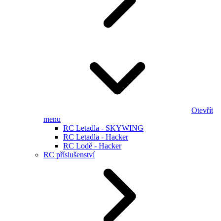
Otevřít
menu
RC Letadla - SKYWING
RC Letadla - Hacker
RC Lodě - Hacker
RC příslušenství