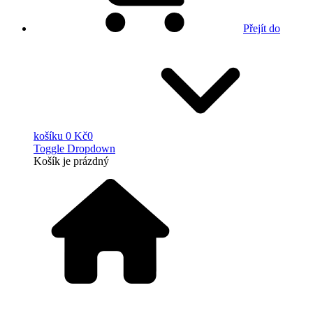
Přejít do
košíku
0 Kč
0
Toggle Dropdown
Košík
je prázdný