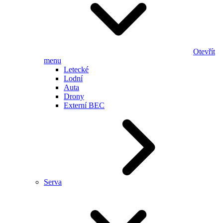
Otevřít
menu
Letecké
Lodní
Auta
Drony
Externí BEC
Serva