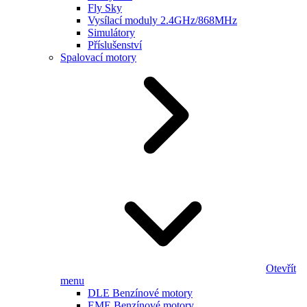
Fly Sky
Vysílací moduly 2.4GHz/868MHz
Simulátory
Příslušenství
Spalovací motory
Otevřít
menu
DLE Benzínové motory
EME Benzínové motory