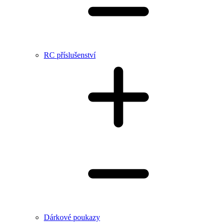
RC příslušenství
Dárkové poukazy