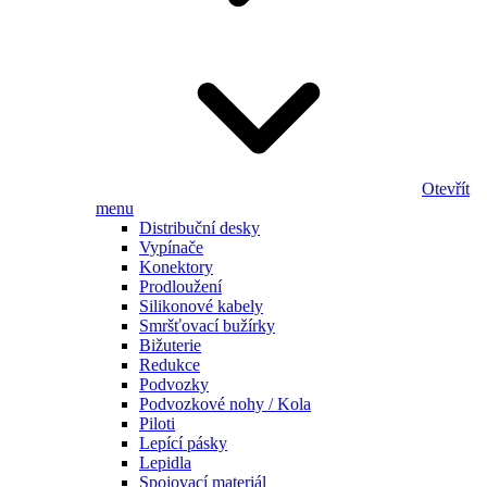
Otevřít
menu
Distribuční desky
Vypínače
Konektory
Prodloužení
Silikonové kabely
Smršťovací bužírky
Bižuterie
Redukce
Podvozky
Podvozkové nohy / Kola
Piloti
Lepící pásky
Lepidla
Spojovací materiál