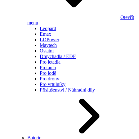
Otevřít
menu
Leopard
Emax
LDPower
Maytech
Ostatní
Dmychadla / EDF
Pro letadla
Pro auta
Pro lodě
Pro drony
Pro vrtulníky
Příslušenství / Náhradní díly
Baterie