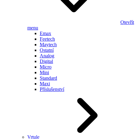
Otevřít
menu
Emax
Feetech
Maytech
Ostatní
Analog
Digital
Micro
Mini
Standard
Maxi
Příslušenství
Vrtule