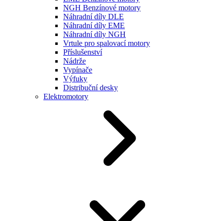
NGH Benzínové motory
Náhradní díly DLE
Náhradní díly EME
Náhradní díly NGH
Vrtule pro spalovací motory
Příslušenství
Nádrže
Vypínače
Výfuky
Distribuční desky
Elektromotory