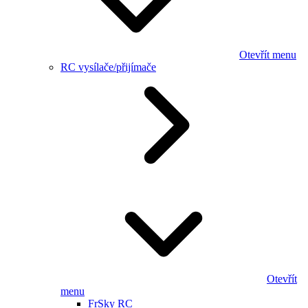
Otevřít menu
RC vysílače/přijímače
Otevřít
menu
FrSky RC