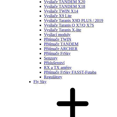
Vysílače TANDEM X20
Vysílače TANDEM X18
Vysílače TWIN X14
Vysílače X9 Lite
Vysílače Taranis X9D PLUS / 2019
Vysílače Taranis Q X7/Q X7S
Vysílače Taranis X-lite
Vysílací moduly
Přijímače TWIN
Přijímače TANDEM
Přijímače ARCHER
Přijímače FrSky
Senzory
Příslušenství
RX a TX antény
Přijímače FrSky FASST-Futaba
Regulátory
Fly Sky