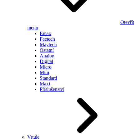
Otevřít
menu
Emax
Feetech
Maytech
Ostatní
Analog
Digital
Micro
Mini
Standard
Maxi
Příslušenství
Vrtule