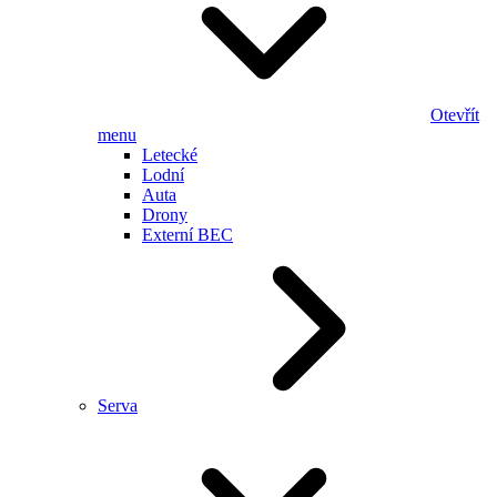
Otevřít
menu
Letecké
Lodní
Auta
Drony
Externí BEC
Serva