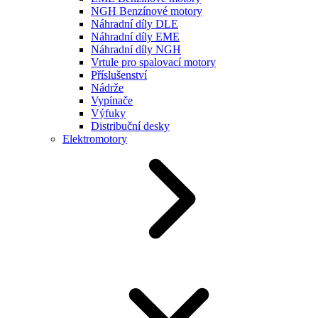
NGH Benzínové motory
Náhradní díly DLE
Náhradní díly EME
Náhradní díly NGH
Vrtule pro spalovací motory
Příslušenství
Nádrže
Vypínače
Výfuky
Distribuční desky
Elektromotory