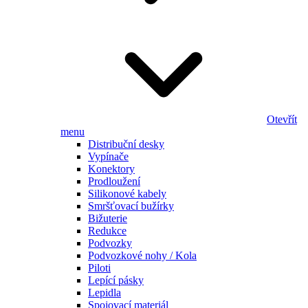
Otevřít
menu
Distribuční desky
Vypínače
Konektory
Prodloužení
Silikonové kabely
Smršťovací bužírky
Bižuterie
Redukce
Podvozky
Podvozkové nohy / Kola
Piloti
Lepící pásky
Lepidla
Spojovací materiál