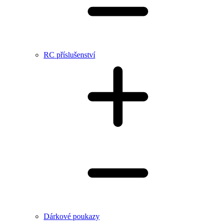
RC příslušenství
Dárkové poukazy