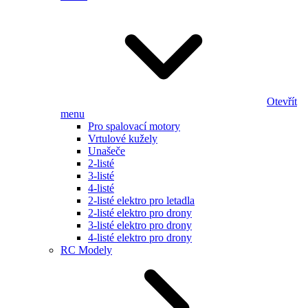
Otevřít
menu
Pro spalovací motory
Vrtulové kužely
Unašeče
2-listé
3-listé
4-listé
2-listé elektro pro letadla
2-listé elektro pro drony
3-listé elektro pro drony
4-listé elektro pro drony
RC Modely