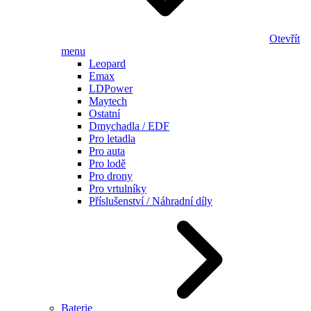
Otevřít
menu
Leopard
Emax
LDPower
Maytech
Ostatní
Dmychadla / EDF
Pro letadla
Pro auta
Pro lodě
Pro drony
Pro vrtulníky
Příslušenství / Náhradní díly
Baterie