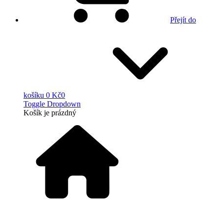
Přejít do
košíku
0 Kč
0
Toggle Dropdown
Košík
je prázdný