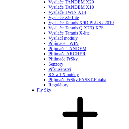
Vysílače TANDEM X20
Vysílače TANDEM X18
Vysílače TWIN X14
Vysílače X9 Lite
Vysílače Taranis X9D PLUS / 2019
Vysílače Taranis Q X7/Q X7S
Vysílače Taranis X-lite
Vysílací moduly
Přijímače TWIN
Přijímače TANDEM
Přijímače ARCHER
Přijímače FrSky
Senzory
Příslušenství
RX a TX antény
Přijímače FrSky FASST-Futaba
Regulátory
Fly Sky