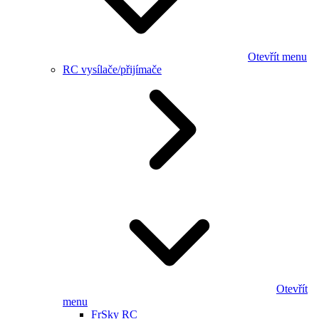
Otevřít menu
RC vysílače/přijímače
Otevřít
menu
FrSky RC