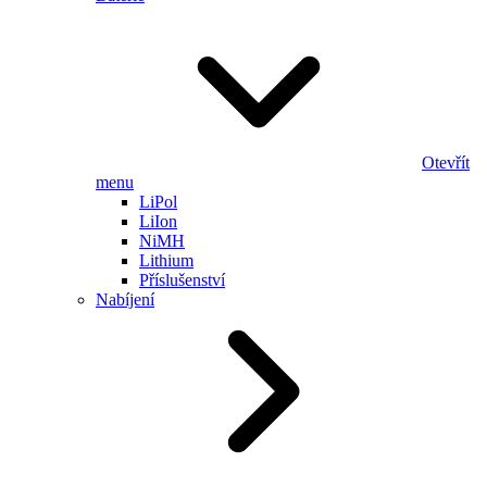
Otevřít
menu
LiPol
LiIon
NiMH
Lithium
Příslušenství
Nabíjení