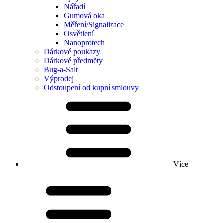
Nářadí
Gumová oka
Měření/Signalizace
Osvětlení
Nanoprotech
Dárkové poukazy
Dárkové předměty
Bug-a-Salt
Výprodej
Odstoupení od kupní smlouvy
Více