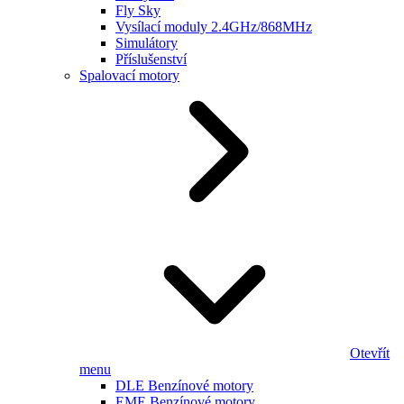
Fly Sky
Vysílací moduly 2.4GHz/868MHz
Simulátory
Příslušenství
Spalovací motory
Otevřít
menu
DLE Benzínové motory
EME Benzínové motory