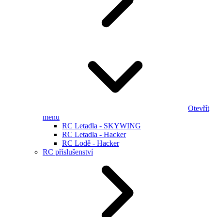
Otevřít
menu
RC Letadla - SKYWING
RC Letadla - Hacker
RC Lodě - Hacker
RC příslušenství