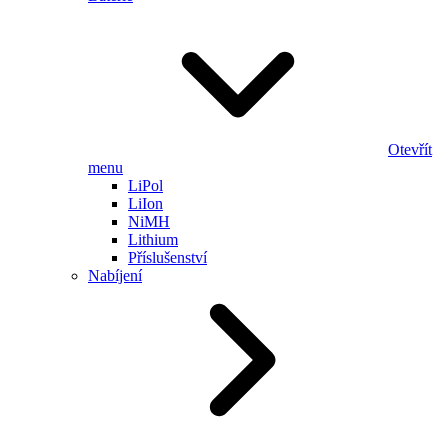
Otevřít
menu
LiPol
LiIon
NiMH
Lithium
Příslušenství
Nabíjení