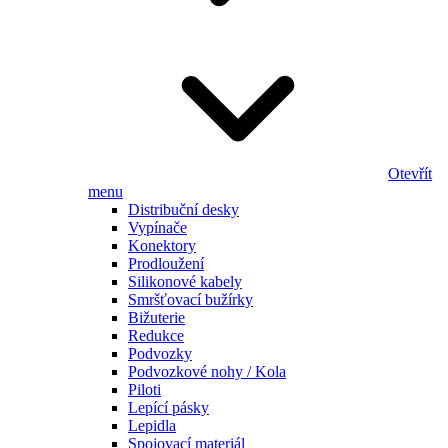
Otevřít
menu
Distribuční desky
Vypínače
Konektory
Prodloužení
Silikonové kabely
Smršťovací bužírky
Bižuterie
Redukce
Podvozky
Podvozkové nohy / Kola
Piloti
Lepící pásky
Lepidla
Spojovací materiál