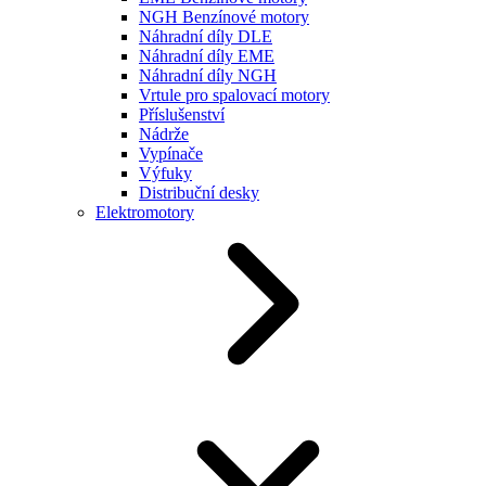
NGH Benzínové motory
Náhradní díly DLE
Náhradní díly EME
Náhradní díly NGH
Vrtule pro spalovací motory
Příslušenství
Nádrže
Vypínače
Výfuky
Distribuční desky
Elektromotory