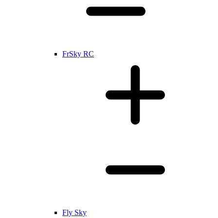
FrSky RC
Fly Sky