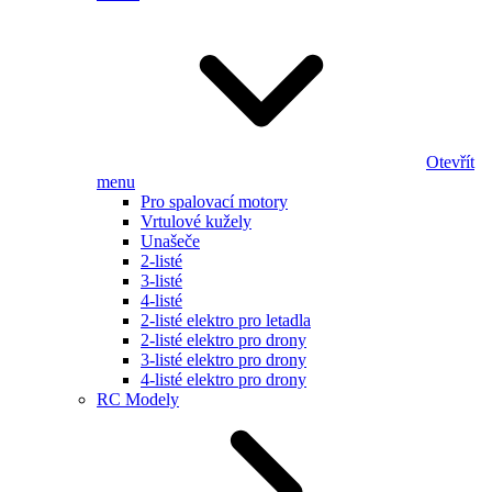
Otevřít
menu
Pro spalovací motory
Vrtulové kužely
Unašeče
2-listé
3-listé
4-listé
2-listé elektro pro letadla
2-listé elektro pro drony
3-listé elektro pro drony
4-listé elektro pro drony
RC Modely