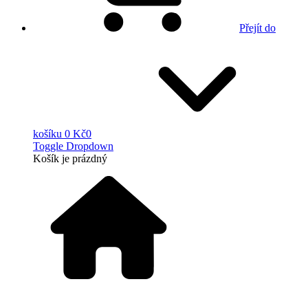
Přejít do
košíku
0 Kč
0
Toggle Dropdown
Košík
je prázdný