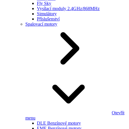
Fly Sky
Vysílací moduly 2.4GHz/868MHz
Simulátory
Příslušenství
Spalovací motory
Otevřít
menu
DLE Benzínové motory
EME Benzínové motory