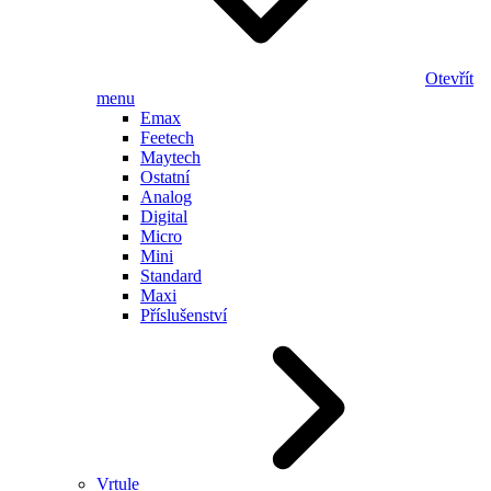
Otevřít
menu
Emax
Feetech
Maytech
Ostatní
Analog
Digital
Micro
Mini
Standard
Maxi
Příslušenství
Vrtule