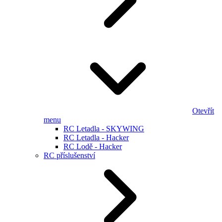
Otevřít
menu
RC Letadla - SKYWING
RC Letadla - Hacker
RC Lodě - Hacker
RC příslušenství