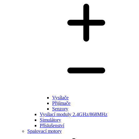
Vysílače
Přijímače
Senzory
Vysílací moduly 2.4GHz/868MHz
Simulátory
Příslušenství
Spalovací motory