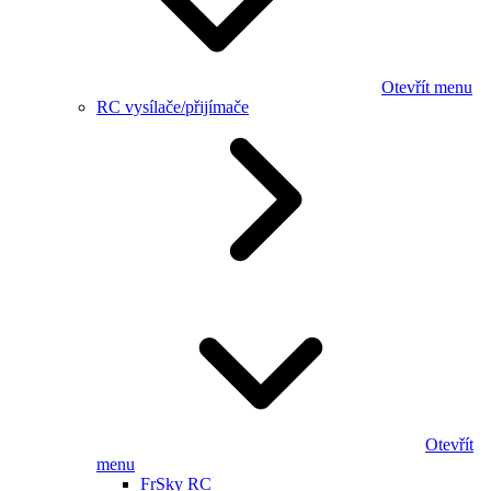
Otevřít menu
RC vysílače/přijímače
Otevřít
menu
FrSky RC