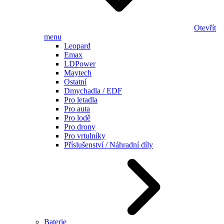
Otevřít
menu
Leopard
Emax
LDPower
Maytech
Ostatní
Dmychadla / EDF
Pro letadla
Pro auta
Pro lodě
Pro drony
Pro vrtulníky
Příslušenství / Náhradní díly
Baterie