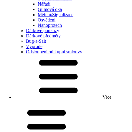
Nářadí
Gumová oka
Měření/Signalizace
Osvětlení
Nanoprotech
Dárkové poukazy
Dárkové předměty
Bug-a-Salt
Výprodej
Odstoupení od kupní smlouvy
Více