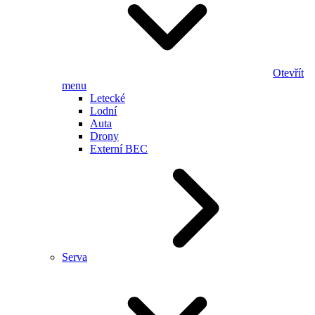
Otevřít
menu
Letecké
Lodní
Auta
Drony
Externí BEC
Serva