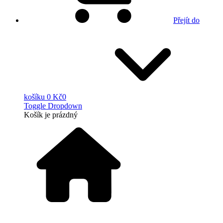
Přejít do
košíku
0 Kč
0
Toggle Dropdown
Košík
je prázdný