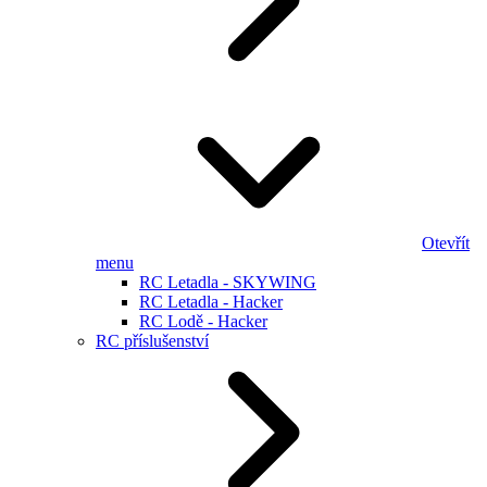
Otevřít
menu
RC Letadla - SKYWING
RC Letadla - Hacker
RC Lodě - Hacker
RC příslušenství