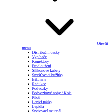
Otevřít
menu
Distribuční desky
Vypínače
Konektory
Prodloužení
Silikonové kabely
Smršťovací bužírky
Bižuterie
Redukce
Podvozky
Podvozkové nohy / Kola
Piloti
Lepící pásky
Lepidla
Spojovací materiál