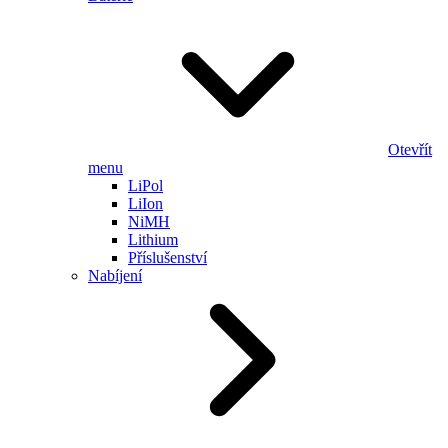
Otevřít
menu
LiPol
LiIon
NiMH
Lithium
Příslušenství
Nabíjení