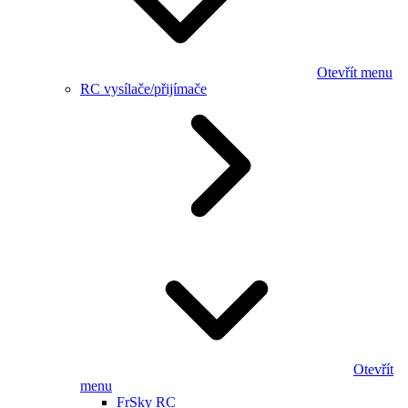
Otevřít menu
RC vysílače/přijímače
Otevřít
menu
FrSky RC