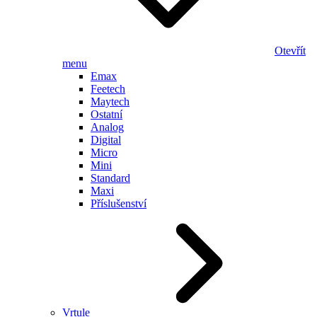
Otevřít
menu
Emax
Feetech
Maytech
Ostatní
Analog
Digital
Micro
Mini
Standard
Maxi
Příslušenství
Vrtule