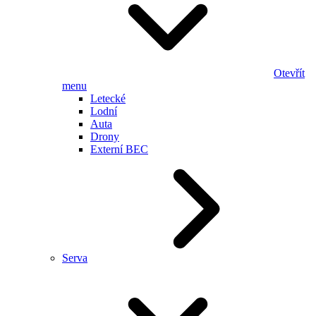
Otevřít
menu
Letecké
Lodní
Auta
Drony
Externí BEC
Serva