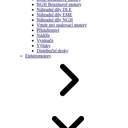
NGH Benzínové motory
Náhradní díly DLE
Náhradní díly EME
Náhradní díly NGH
Vrtule pro spalovací motory
Příslušenství
Nádrže
Vypínače
Výfuky
Distribuční desky
Elektromotory