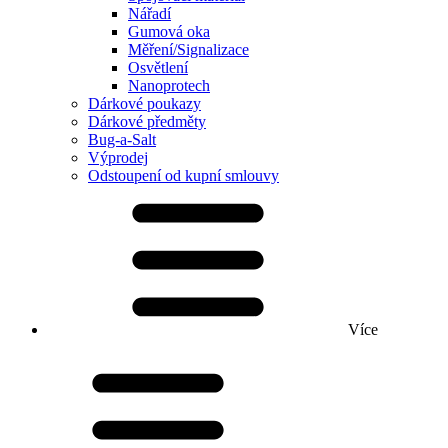
Nářadí
Gumová oka
Měření/Signalizace
Osvětlení
Nanoprotech
Dárkové poukazy
Dárkové předměty
Bug-a-Salt
Výprodej
Odstoupení od kupní smlouvy
Více