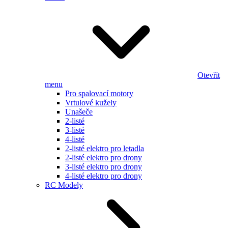
Otevřít
menu
Pro spalovací motory
Vrtulové kužely
Unašeče
2-listé
3-listé
4-listé
2-listé elektro pro letadla
2-listé elektro pro drony
3-listé elektro pro drony
4-listé elektro pro drony
RC Modely