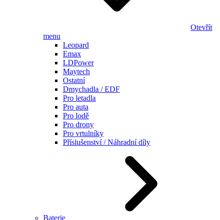
Otevřít
menu
Leopard
Emax
LDPower
Maytech
Ostatní
Dmychadla / EDF
Pro letadla
Pro auta
Pro lodě
Pro drony
Pro vrtulníky
Příslušenství / Náhradní díly
Baterie