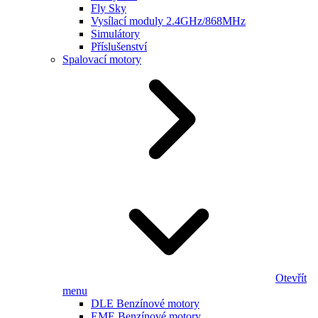
Fly Sky
Vysílací moduly 2.4GHz/868MHz
Simulátory
Příslušenství
Spalovací motory
Otevřít
menu
DLE Benzínové motory
EME Benzínové motory