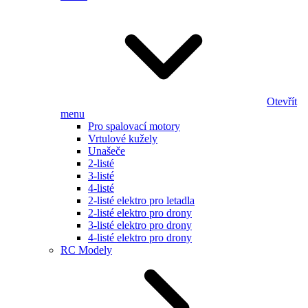
Otevřít
menu
Pro spalovací motory
Vrtulové kužely
Unašeče
2-listé
3-listé
4-listé
2-listé elektro pro letadla
2-listé elektro pro drony
3-listé elektro pro drony
4-listé elektro pro drony
RC Modely