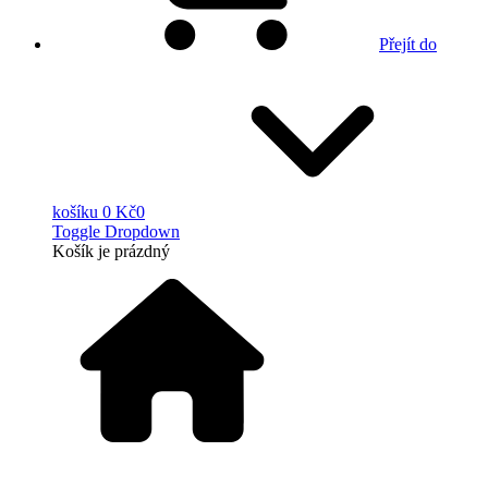
Přejít do
košíku
0 Kč
0
Toggle Dropdown
Košík
je prázdný