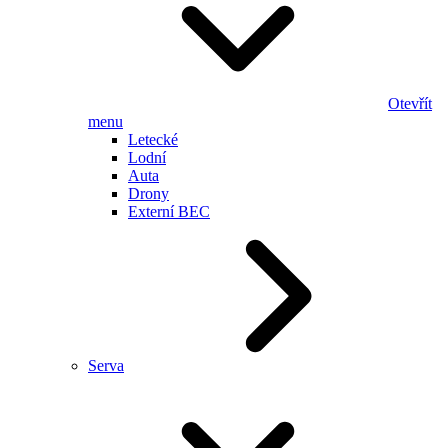
Otevřít
menu
Letecké
Lodní
Auta
Drony
Externí BEC
Serva