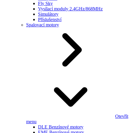
Fly Sky
Vysílací moduly 2.4GHz/868MHz
Simulátory
Příslušenství
Spalovací motory
Otevřít
menu
DLE Benzínové motory
EME Benzínové motory