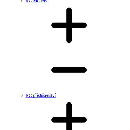
RC Modely
RC příslušenství