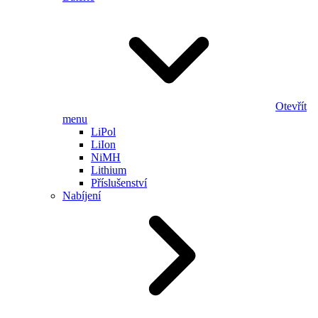
Otevřít
menu
LiPol
LiIon
NiMH
Lithium
Příslušenství
Nabíjení