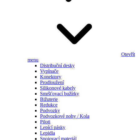
Otevřít
menu
Distribuční desky
Vypínače
Konektory
Prodloužení
Silikonové kabely
Smršťovací bužírky
Bižuterie
Redukce
Podvozky
Podvozkové nohy / Kola
Piloti
Lepící pásky
Lepidla
Spojovací materiál