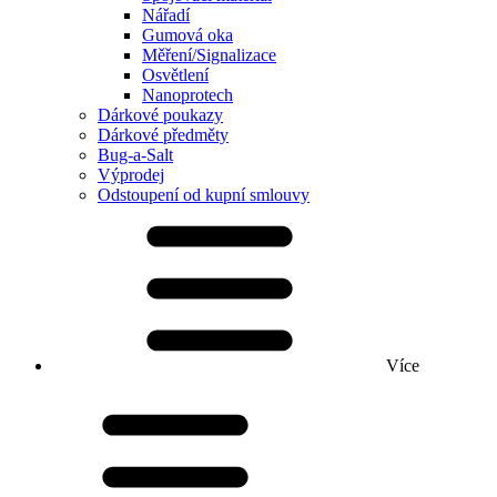
Nářadí
Gumová oka
Měření/Signalizace
Osvětlení
Nanoprotech
Dárkové poukazy
Dárkové předměty
Bug-a-Salt
Výprodej
Odstoupení od kupní smlouvy
Více