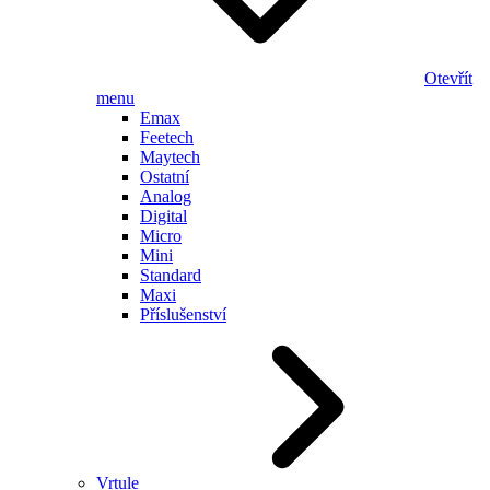
Otevřít
menu
Emax
Feetech
Maytech
Ostatní
Analog
Digital
Micro
Mini
Standard
Maxi
Příslušenství
Vrtule