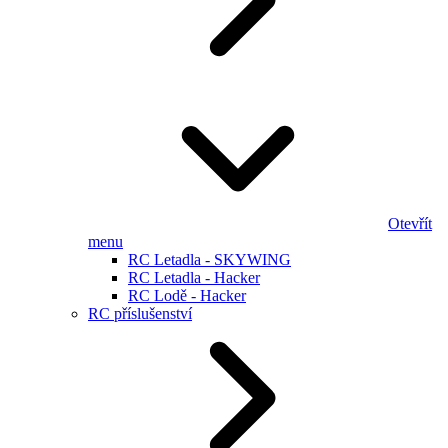
Otevřít
menu
RC Letadla - SKYWING
RC Letadla - Hacker
RC Lodě - Hacker
RC příslušenství