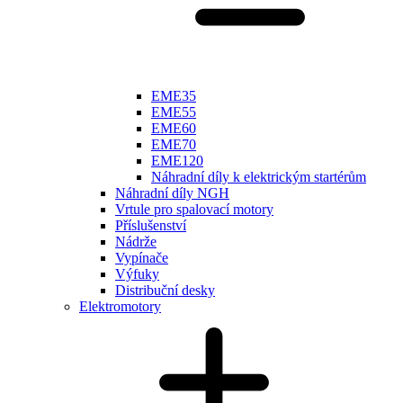
EME35
EME55
EME60
EME70
EME120
Náhradní díly k elektrickým startérům
Náhradní díly NGH
Vrtule pro spalovací motory
Příslušenství
Nádrže
Vypínače
Výfuky
Distribuční desky
Elektromotory