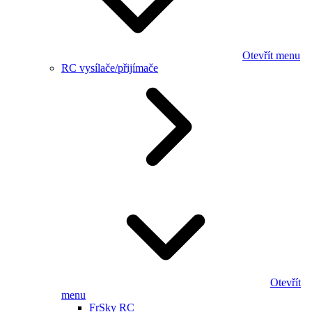
Otevřít menu
RC vysílače/přijímače
Otevřít
menu
FrSky RC