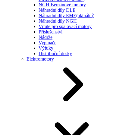
NGH Benzínové motory
Náhradní díly DLE
Náhradní díly EME
(aktuální)
Náhradní díly NGH
Vrtule pro spalovací motory
Příslušenství
Nádrže
Vypínače
Výfuky
Distribuční desky
Elektromotory