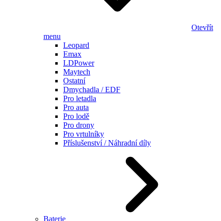
Otevřít
menu
Leopard
Emax
LDPower
Maytech
Ostatní
Dmychadla / EDF
Pro letadla
Pro auta
Pro lodě
Pro drony
Pro vrtulníky
Příslušenství / Náhradní díly
Baterie