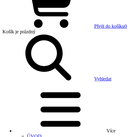
Přejít do košíku
0
Košík
je prázdný
Vyhledat
Více
ÚVOD