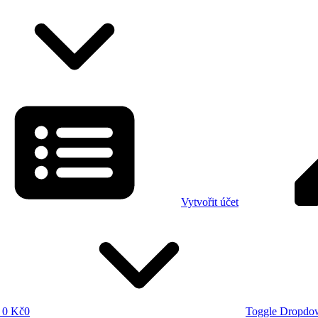
Vytvořit účet
0 Kč
0
Toggle Dropdo