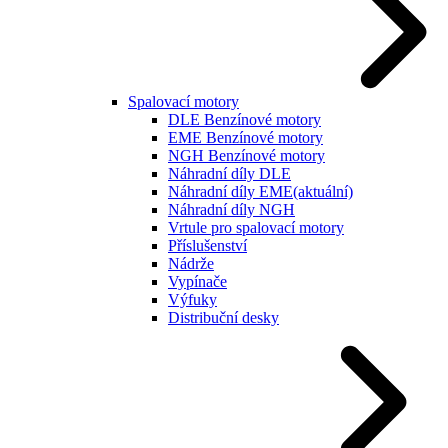
Spalovací motory
DLE Benzínové motory
EME Benzínové motory
NGH Benzínové motory
Náhradní díly DLE
Náhradní díly EME
(aktuální)
Náhradní díly NGH
Vrtule pro spalovací motory
Příslušenství
Nádrže
Vypínače
Výfuky
Distribuční desky