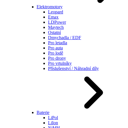
Elektromotory
Leopard
Emax
LDPower
Maytech
Ostatní
Dmychadla / EDF
Pro letadla
Pro auta
Pro lodě
Pro drony
Pro vrtulníky
Příslušenství / Náhradní díly
Baterie
LiPol
LiIon
NiMH