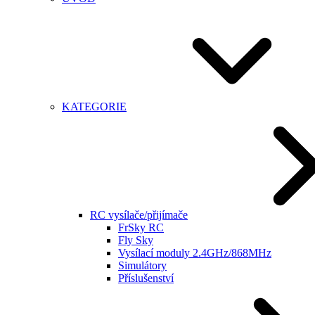
KATEGORIE
RC vysílače/přijímače
FrSky RC
Fly Sky
Vysílací moduly 2.4GHz/868MHz
Simulátory
Příslušenství