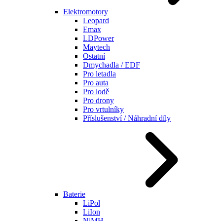
Elektromotory
Leopard
Emax
LDPower
Maytech
Ostatní
Dmychadla / EDF
Pro letadla
Pro auta
Pro lodě
Pro drony
Pro vrtulníky
Příslušenství / Náhradní díly
Baterie
LiPol
LiIon
NiMH