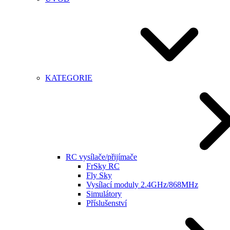
KATEGORIE
RC vysílače/přijímače
FrSky RC
Fly Sky
Vysílací moduly 2.4GHz/868MHz
Simulátory
Příslušenství