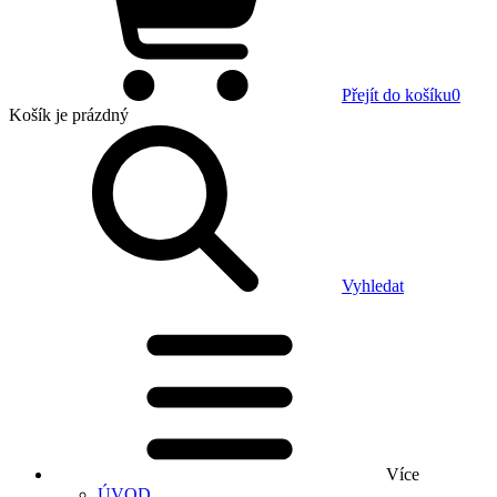
Přejít do košíku
0
Košík
je prázdný
Vyhledat
Více
ÚVOD