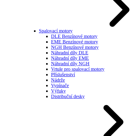
Spalovací motory
DLE Benzínové motory
EME Benzínové motory
NGH Benzínové motory
Náhradní díly DLE
Náhradní díly EME
Náhradní díly NGH
Vrtule pro spalovací motory
Příslušenství
Nádrže
Vypínače
Výfuky
Distribuční desky