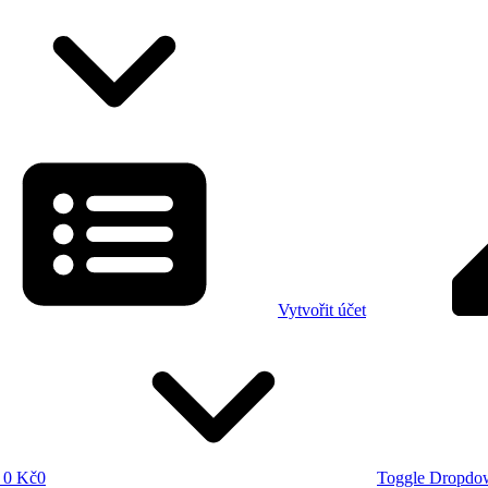
Vytvořit účet
0 Kč
0
Toggle Dropdo